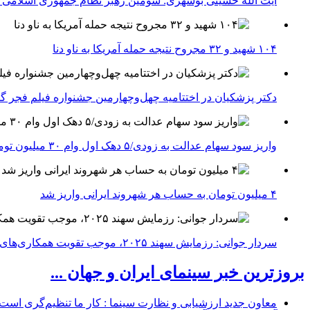
آیت الله حسینی بوشهری: سومین رهبر نظام جمهوری اسلامی ب
۱۰۴ شهید و ۳۲ مجروح نتیجه حمله آمریکا به ناو دنا
دکتر پزشکیان در اختتامیه چهل‌وچهارمین جشنواره فیلم فجر گفت
واریز سود سهام عدالت به زودی/۵ دهک اول وام ۳۰ میلیون تومانی می‌گیرند
۴ میلیون تومان به حساب هر شهروند ایرانی واریز شد
سردار جوانی: رزمایش سهند ۲۰۲۵، موجب تقویت همکاری‌های نظامی ایران با کشور‌های عضو شانگهای می‌شود
بروزترین خبر سینمای ایران و جهان ...
معاون جدید ارزشیابی و نظارت سینما : کار ما تنظیم‌گری است