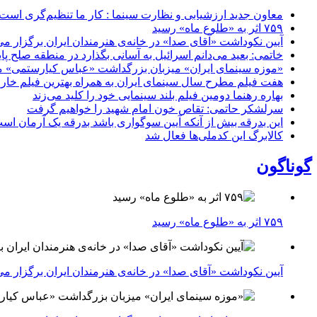
معاون جدید ارزشیابی و نظارت سینما : کار ما تنظیم‌گری است
۷۵۹ اثر به «طلوع ماه» رسید
آیین نکوداشت «آقای صدا» در خانه‌ی هنرمندان ایران برگزار می
خاتمی: بعید می‌دانم اسرائیل به آسانی بگذارد در منطقه صلح پای
«موزه سینمای ایران» میزبان بزرگداشت «عباس کیارستمی» م
هفت فیلم مطرح سال سینمای ایران به همراه بهترین فیلم خار
بهاره رهنما دومین فیلم بلند سینمایی خود را کلید می‌زند
سرلشکر حاتمی: تقاص خون امام شهید را خواهیم گرفت
این بدرقه بیش از آنکه آیین سوگواری باشد بدرقه یک آرمان اس
کالابرگ این کدملی‌ها فعال شد
گوناگون
۷۵۹ اثر به «طلوع ماه» رسید
آیین نکوداشت «آقای صدا» در خانه‌ی هنرمندان ایران برگزار می