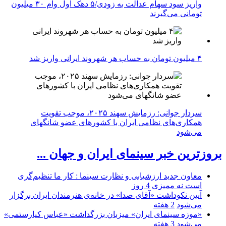
واریز سود سهام عدالت به زودی/۵ دهک اول وام ۳۰ میلیون
تومانی می‌گیرند
۴ میلیون تومان به حساب هر شهروند ایرانی واریز شد
سردار جوانی: رزمایش سهند ۲۰۲۵، موجب تقویت
همکاری‌های نظامی ایران با کشور‌های عضو شانگهای
می‌شود
بروزترین خبر سینمای ایران و جهان ...
معاون جدید ارزشیابی و نظارت سینما : کار ما تنظیم‌گری
است نه ممیزی
4 روز
آیین نکوداشت «آقای صدا» در خانه‌ی هنرمندان ایران برگزار
می‌شود
2 هفته
«موزه سینمای ایران» میزبان بزرگداشت «عباس کیارستمی»
می‌شود
3 هفته