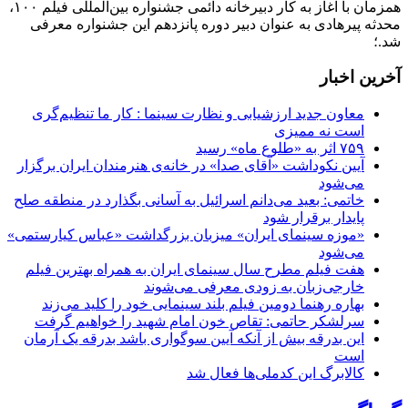
همزمان با آغاز به کار دبیرخانه دائمی جشنواره بین‌المللی فیلم ۱۰۰،
محدثه پیرهادی به عنوان دبیر دوره پانزدهم این جشنواره معرفی
شد.؛
آخرین اخبار
معاون جدید ارزشیابی و نظارت سینما : کار ما تنظیم‌گری
است نه ممیزی
۷۵۹ اثر به «طلوع ماه» رسید
آیین نکوداشت «آقای صدا» در خانه‌ی هنرمندان ایران برگزار
می‌شود
خاتمی: بعید می‌دانم اسرائیل به آسانی بگذارد در منطقه صلح
پایدار برقرار شود
«موزه سینمای ایران» میزبان بزرگداشت «عباس کیارستمی»
می‌شود
هفت فیلم مطرح سال سینمای ایران به همراه بهترین فیلم
خارجی‌زبان به زودی معرفی می‌شوند
بهاره رهنما دومین فیلم بلند سینمایی خود را کلید می‌زند
سرلشکر حاتمی: تقاص خون امام شهید را خواهیم گرفت
این بدرقه بیش از آنکه آیین سوگواری باشد بدرقه یک آرمان
است
کالابرگ این کدملی‌ها فعال شد