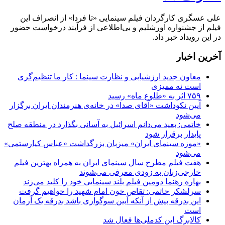
علی عسگری کارگردان فیلم سینمایی «تا فردا» از انصراف این
فیلم از جشنواره اورشلیم و بی‌اطلاعی از فرآیند درخواست حضور
در این رویداد خبر داد.
آخرین اخبار
معاون جدید ارزشیابی و نظارت سینما : کار ما تنظیم‌گری
است نه ممیزی
۷۵۹ اثر به «طلوع ماه» رسید
آیین نکوداشت «آقای صدا» در خانه‌ی هنرمندان ایران برگزار
می‌شود
خاتمی: بعید می‌دانم اسرائیل به آسانی بگذارد در منطقه صلح
پایدار برقرار شود
«موزه سینمای ایران» میزبان بزرگداشت «عباس کیارستمی»
می‌شود
هفت فیلم مطرح سال سینمای ایران به همراه بهترین فیلم
خارجی‌زبان به زودی معرفی می‌شوند
بهاره رهنما دومین فیلم بلند سینمایی خود را کلید می‌زند
سرلشکر حاتمی: تقاص خون امام شهید را خواهیم گرفت
این بدرقه بیش از آنکه آیین سوگواری باشد بدرقه یک آرمان
است
کالابرگ این کدملی‌ها فعال شد