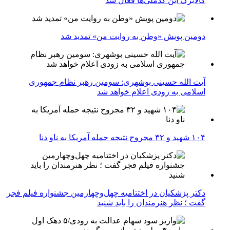
کالابرگ این کدملی‌ها فعال شد
دومین پویش «وطن به روایت من» تمدید شد
آیت الله حسینی بوشهری: سومین رهبر نظام جمهوری
اسلامی به زودی اعلام خواهد شد
۱۰۴ شهید و ۳۲ مجروح نتیجه حمله آمریکا به ناو دنا
دکتر پزشکیان در اختتامیه چهل‌وچهارمین جشنواره فیلم فجر
گفت ؛ نظر هنرمندان را باید شنید