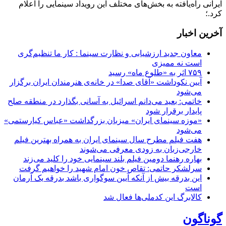
ایرانی راه‌یافته به بخش‌های مختلف این رویداد سینمایی را اعلام
کرد.؛
آخرین اخبار
معاون جدید ارزشیابی و نظارت سینما : کار ما تنظیم‌گری
است نه ممیزی
۷۵۹ اثر به «طلوع ماه» رسید
آیین نکوداشت «آقای صدا» در خانه‌ی هنرمندان ایران برگزار
می‌شود
خاتمی: بعید می‌دانم اسرائیل به آسانی بگذارد در منطقه صلح
پایدار برقرار شود
«موزه سینمای ایران» میزبان بزرگداشت «عباس کیارستمی»
می‌شود
هفت فیلم مطرح سال سینمای ایران به همراه بهترین فیلم
خارجی‌زبان به زودی معرفی می‌شوند
بهاره رهنما دومین فیلم بلند سینمایی خود را کلید می‌زند
سرلشکر حاتمی: تقاص خون امام شهید را خواهیم گرفت
این بدرقه بیش از آنکه آیین سوگواری باشد بدرقه یک آرمان
است
کالابرگ این کدملی‌ها فعال شد
گوناگون