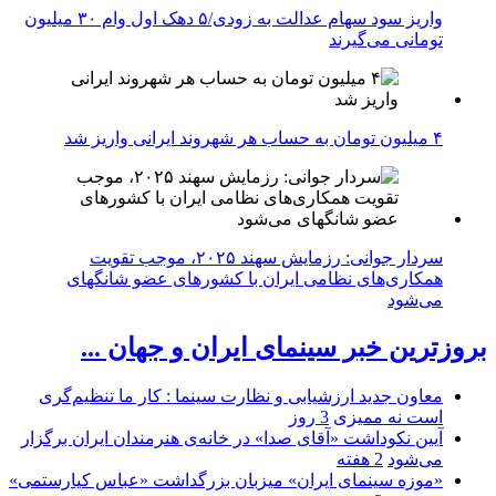
واریز سود سهام عدالت به زودی/۵ دهک اول وام ۳۰ میلیون
تومانی می‌گیرند
۴ میلیون تومان به حساب هر شهروند ایرانی واریز شد
سردار جوانی: رزمایش سهند ۲۰۲۵، موجب تقویت
همکاری‌های نظامی ایران با کشور‌های عضو شانگهای
می‌شود
بروزترین خبر سینمای ایران و جهان ...
معاون جدید ارزشیابی و نظارت سینما : کار ما تنظیم‌گری
است نه ممیزی
3 روز
آیین نکوداشت «آقای صدا» در خانه‌ی هنرمندان ایران برگزار
می‌شود
2 هفته
«موزه سینمای ایران» میزبان بزرگداشت «عباس کیارستمی»