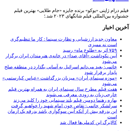
فیلم درام ژاپنی «یوکو» برنده جایزه «جام طلایی» بهترین فیلم
جشنواره بین‌المللی فیلم شانگهای ۲۰۲۳ شد.؛
آخرین اخبار
معاون جدید ارزشیابی و نظارت سینما : کار ما تنظیم‌گری
است نه ممیزی
۷۵۹ اثر به «طلوع ماه» رسید
آیین نکوداشت «آقای صدا» در خانه‌ی هنرمندان ایران برگزار
می‌شود
خاتمی: بعید می‌دانم اسرائیل به آسانی بگذارد در منطقه صلح
پایدار برقرار شود
«موزه سینمای ایران» میزبان بزرگداشت «عباس کیارستمی»
می‌شود
هفت فیلم مطرح سال سینمای ایران به همراه بهترین فیلم
خارجی‌زبان به زودی معرفی می‌شوند
بهاره رهنما دومین فیلم بلند سینمایی خود را کلید می‌زند
سرلشکر حاتمی: تقاص خون امام شهید را خواهیم گرفت
این بدرقه بیش از آنکه آیین سوگواری باشد بدرقه یک آرمان
است
کالابرگ این کدملی‌ها فعال شد