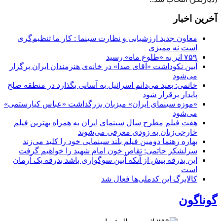
آخرین اخبار
معاون جدید ارزشیابی و نظارت سینما : کار ما تنظیم‌گری
است نه ممیزی
۷۵۹ اثر به «طلوع ماه» رسید
آیین نکوداشت «آقای صدا» در خانه‌ی هنرمندان ایران برگزار
می‌شود
خاتمی: بعید می‌دانم اسرائیل به آسانی بگذارد در منطقه صلح
پایدار برقرار شود
«موزه سینمای ایران» میزبان بزرگداشت «عباس کیارستمی»
می‌شود
هفت فیلم مطرح سال سینمای ایران به همراه بهترین فیلم
خارجی‌زبان به زودی معرفی می‌شوند
بهاره رهنما دومین فیلم بلند سینمایی خود را کلید می‌زند
سرلشکر حاتمی: تقاص خون امام شهید را خواهیم گرفت
این بدرقه بیش از آنکه آیین سوگواری باشد بدرقه یک آرمان
است
کالابرگ این کدملی‌ها فعال شد
گوناگون