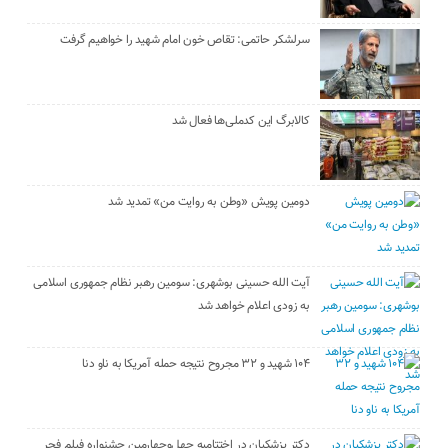
سرلشکر حاتمی: تقاص خون امام شهید را خواهیم گرفت
کالابرگ این کدملی‌ها فعال شد
دومین پویش «وطن به روایت من» تمدید شد
آیت الله حسینی بوشهری: سومین رهبر نظام جمهوری اسلامی
به زودی اعلام خواهد شد
۱۰۴ شهید و ۳۲ مجروح نتیجه حمله آمریکا به ناو دنا
دکتر پزشکیان در اختتامیه چهل‌وچهارمین جشنواره فیلم فجر