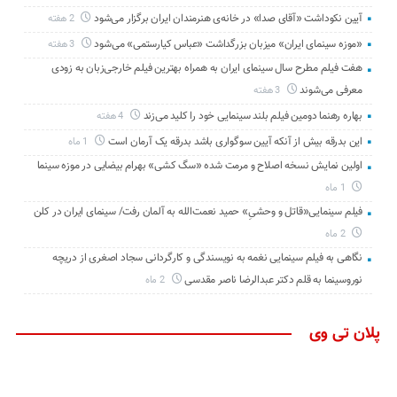
آیین نکوداشت «آقای صدا» در خانه‌ی هنرمندان ایران برگزار می‌شود
2 هفته
«موزه سینمای ایران» میزبان بزرگداشت «عباس کیارستمی» می‌شود
3 هفته
هفت فیلم مطرح سال سینمای ایران به همراه بهترین فیلم خارجی‌زبان به زودی
معرفی می‌شوند
3 هفته
بهاره رهنما دومین فیلم بلند سینمایی خود را کلید می‌زند
4 هفته
این بدرقه بیش از آنکه آیین سوگواری باشد بدرقه یک آرمان است
1 ماه
اولین نمایش نسخه اصلاح و مرمت شده «سگ کشی» بهرام بیضایی در موزه سینما
1 ماه
فیلم سینمایی«قاتل و وحشیِ» حمید نعمت‌الله به آلمان رفت/ سینمای ایران در کلن
2 ماه
نگاهی به فیلم سینمایی نغمه به نویسندگی و کارگردانی سجاد اصغری از دریچه
نوروسینما به قلم دکتر عبدالرضا ناصر مقدسی
2 ماه
پلان تی وی