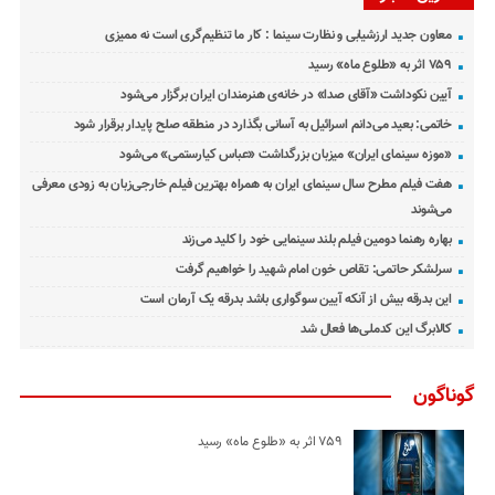
معاون جدید ارزشیابی و نظارت سینما : کار ما تنظیم‌گری است نه ممیزی
۷۵۹ اثر به «طلوع ماه» رسید
آیین نکوداشت «آقای صدا» در خانه‌ی هنرمندان ایران برگزار می‌شود
خاتمی: بعید می‌دانم اسرائیل به آسانی بگذارد در منطقه صلح پایدار برقرار شود
«موزه سینمای ایران» میزبان بزرگداشت «عباس کیارستمی» می‌شود
هفت فیلم مطرح سال سینمای ایران به همراه بهترین فیلم خارجی‌زبان به زودی معرفی
می‌شوند
بهاره رهنما دومین فیلم بلند سینمایی خود را کلید می‌زند
سرلشکر حاتمی: تقاص خون امام شهید را خواهیم گرفت
این بدرقه بیش از آنکه آیین سوگواری باشد بدرقه یک آرمان است
کالابرگ این کدملی‌ها فعال شد
گوناگون
۷۵۹ اثر به «طلوع ماه» رسید