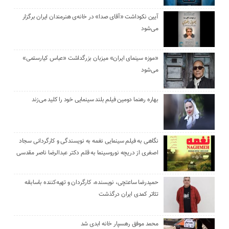
آیین نکوداشت «آقای صدا» در خانه‌ی هنرمندان ایران برگزار
می‌شود
«موزه سینمای ایران» میزبان بزرگداشت «عباس کیارستمی»
می‌شود
بهاره رهنما دومین فیلم بلند سینمایی خود را کلید می‌زند
نگاهی به فیلم سینمایی نغمه به نویسندگی و کارگردانی سجاد
اصغری از دریچه نوروسینما به قلم دکتر عبدالرضا ناصر مقدسی
حمیدرضا ساعتچی، نویسنده، کارگردان و تهیه‌کننده باسابقه
تئاتر کمدی ایران درگذشت
محمد موفق رهسپار خانه ابدی شد