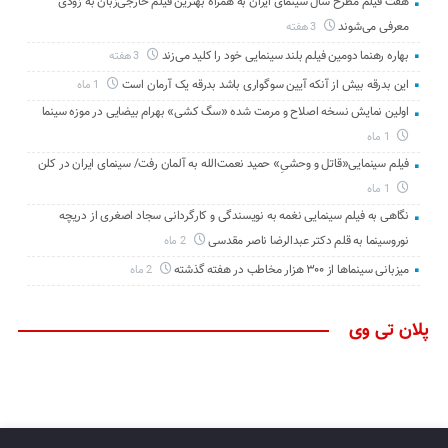
هفت فیلم مطرح سال سینمای ایران به همراه بهترین فیلم خارجی‌زبان به زودی
معرفی می‌شوند
3 هفته
بهاره رهنما دومین فیلم بلند سینمایی خود را کلید می‌زند
3 هفته
این بدرقه بیش از آنکه آیین سوگواری باشد بدرقه یک آرمان است
1 ماه
اولین نمایش نسخه اصلاح و مرمت شده «سگ کشی» بهرام بیضایی در موزه سینما
1 ماه
فیلم سینمایی«قاتل و وحشیِ» حمید نعمت‌الله به آلمان رفت/ سینمای ایران در کلن
1 ماه
نگاهی به فیلم سینمایی نغمه به نویسندگی و کارگردانی سجاد اصغری از دریچه
نوروسینما به قلم دکتر عبدالرضا ناصر مقدسی
2 ماه
میزبانی سینماها از ۳۰۰ هزار مخاطب در هفته گذشته
2 ماه
پلان تی وی