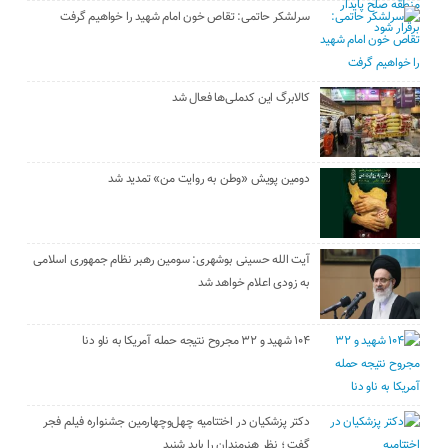
سرلشکر حاتمی: تقاص خون امام شهید را خواهیم گرفت
کالابرگ این کدملی‌ها فعال شد
دومین پویش «وطن به روایت من» تمدید شد
آیت الله حسینی بوشهری: سومین رهبر نظام جمهوری اسلامی
به زودی اعلام خواهد شد
۱۰۴ شهید و ۳۲ مجروح نتیجه حمله آمریکا به ناو دنا
دکتر پزشکیان در اختتامیه چهل‌وچهارمین جشنواره فیلم فجر
گفت ؛ نظر هنرمندان را باید شنید