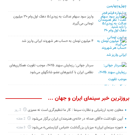
واریز سود سهام عدالت به زودی/۵ دهک اول وام ۳۰ میلیون
تومانی می‌گیرند
۴ میلیون تومان به حساب هر شهروند ایرانی واریز شد
سردار جوانی: رزمایش سهند ۲۰۲۵، موجب تقویت همکاری‌های
نظامی ایران با کشور‌های عضو شانگهای می‌شود
بروزترین خبر سینمای ایران و جهان ...
معاون جدید ارزشیابی و نظارت سینما : کار ما تنظیم‌گری است نه ممیزی
2 روز
آیین نکوداشت «آقای صدا» در خانه‌ی هنرمندان ایران برگزار می‌شود
2 هفته
«موزه سینمای ایران» میزبان بزرگداشت «عباس کیارستمی» می‌شود
3 هفته