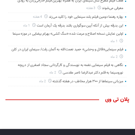
هفت فیلم مطرح سال سینمای ایران به همراه بهترین فیلم خارجی‌زبان به زودی
معرفی می‌شوند
3 هفته
بهاره رهنما دومین فیلم بلند سینمایی خود را کلید می‌زند
4 هفته
این بدرقه بیش از آنکه آیین سوگواری باشد بدرقه یک آرمان است
1 ماه
اولین نمایش نسخه اصلاح و مرمت شده «سگ کشی» بهرام بیضایی در موزه سینما
1 ماه
فیلم سینمایی«قاتل و وحشیِ» حمید نعمت‌الله به آلمان رفت/ سینمای ایران در کلن
2 ماه
نگاهی به فیلم سینمایی نغمه به نویسندگی و کارگردانی سجاد اصغری از دریچه
نوروسینما به قلم دکتر عبدالرضا ناصر مقدسی
2 ماه
میزبانی سینماها از ۳۰۰ هزار مخاطب در هفته گذشته
2 ماه
پلان تی وی