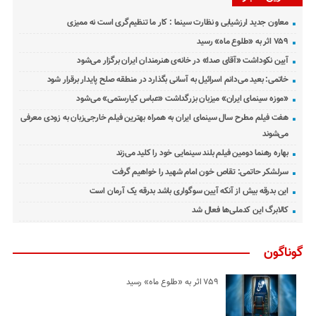
معاون جدید ارزشیابی و نظارت سینما : کار ما تنظیم‌گری است نه ممیزی
۷۵۹ اثر به «طلوع ماه» رسید
آیین نکوداشت «آقای صدا» در خانه‌ی هنرمندان ایران برگزار می‌شود
خاتمی: بعید می‌دانم اسرائیل به آسانی بگذارد در منطقه صلح پایدار برقرار شود
«موزه سینمای ایران» میزبان بزرگداشت «عباس کیارستمی» می‌شود
هفت فیلم مطرح سال سینمای ایران به همراه بهترین فیلم خارجی‌زبان به زودی معرفی
می‌شوند
بهاره رهنما دومین فیلم بلند سینمایی خود را کلید می‌زند
سرلشکر حاتمی: تقاص خون امام شهید را خواهیم گرفت
این بدرقه بیش از آنکه آیین سوگواری باشد بدرقه یک آرمان است
کالابرگ این کدملی‌ها فعال شد
گوناگون
۷۵۹ اثر به «طلوع ماه» رسید