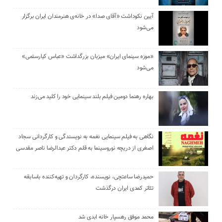
آیین نکوداشت «آقای صدا» در خانه‌ی هنرمندان ایران برگزار
می‌شود
«موزه سینمای ایران» میزبان بزرگداشت «عباس کیارستمی»
می‌شود
بهاره رهنما دومین فیلم بلند سینمایی خود را کلید می‌زند
نگاهی به فیلم سینمایی نغمه به نویسندگی و کارگردانی سجاد
اصغری از دریچه نوروسینما به قلم دکتر عبدالرضا ناصر مقدسی
حمیدرضا ساعتچی، نویسنده، کارگردان و تهیه‌کننده باسابقه
تئاتر کمدی ایران درگذشت
محمد موفق رهسپار خانه ابدی شد