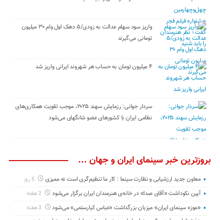
واریز سود سهام عدالت به زودی/۵ دهک اول وام ۳۰ میلیون
تومانی می‌گیرند
۴ میلیون تومان به حساب هر شهروند ایرانی واریز شد
سردار جوانی: رزمایش سهند ۲۰۲۵، موجب تقویت همکاری‌های
نظامی ایران با کشور‌های عضو شانگهای می‌شود
بروزترین خبر سینمای ایران و جهان ...
معاون جدید ارزشیابی و نظارت سینما : کار ما تنظیم‌گری است نه ممیزی
5 روز
آیین نکوداشت «آقای صدا» در خانه‌ی هنرمندان ایران برگزار می‌شود
2 هفته
«موزه سینمای ایران» میزبان بزرگداشت «عباس کیارستمی» می‌شود
3 هفته