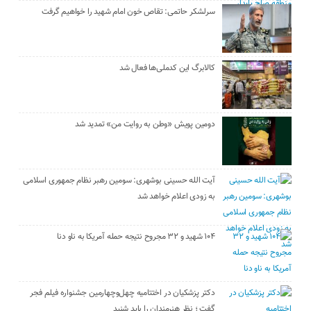
سرلشکر حاتمی: تقاص خون امام شهید را خواهیم گرفت
کالابرگ این کدملی‌ها فعال شد
دومین پویش «وطن به روایت من» تمدید شد
آیت الله حسینی بوشهری: سومین رهبر نظام جمهوری اسلامی
به زودی اعلام خواهد شد
۱۰۴ شهید و ۳۲ مجروح نتیجه حمله آمریکا به ناو دنا
دکتر پزشکیان در اختتامیه چهل‌وچهارمین جشنواره فیلم فجر
گفت ؛ نظر هنرمندان را باید شنید