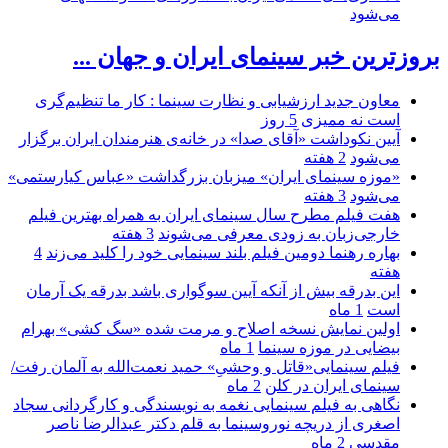
می‌شود
بروزترین خبر سینمای ایران و جهان ...
معاون جدید ارزشیابی و نظارت سینما : کار ما تنظیم‌گری
است نه ممیزی
5 روز
آیین نکوداشت «آقای صدا» در خانه‌ی هنرمندان ایران برگزار
می‌شود
2 هفته
«موزه سینمای ایران» میزبان بزرگداشت «عباس کیارستمی»
می‌شود
3 هفته
هفت فیلم مطرح سال سینمای ایران به همراه بهترین فیلم
خارجی‌زبان به زودی معرفی می‌شوند
3 هفته
بهاره رهنما دومین فیلم بلند سینمایی خود را کلید می‌زند
4
هفته
این بدرقه بیش از آنکه آیین سوگواری باشد بدرقه یک آرمان
است
1 ماه
اولین نمایش نسخه اصلاح و مرمت شده «سگ کشی» بهرام
بیضایی در موزه سینما
1 ماه
فیلم سینمایی«قاتل و وحشیِ» حمید نعمت‌الله به آلمان رفت/
سینمای ایران در کلن
2 ماه
نگاهی به فیلم سینمایی نغمه به نویسندگی و کارگردانی سجاد
اصغری از دریچه نوروسینما به قلم دکتر عبدالرضا ناصر
مقدسی
2 ماه