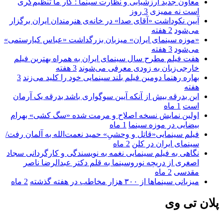
معاون جدید ارزشیابی و نظارت سینما : کار ما تنظیم‌گری
است نه ممیزی
3 روز
آیین نکوداشت «آقای صدا» در خانه‌ی هنرمندان ایران برگزار
می‌شود
2 هفته
«موزه سینمای ایران» میزبان بزرگداشت «عباس کیارستمی»
می‌شود
3 هفته
هفت فیلم مطرح سال سینمای ایران به همراه بهترین فیلم
خارجی‌زبان به زودی معرفی می‌شوند
3 هفته
بهاره رهنما دومین فیلم بلند سینمایی خود را کلید می‌زند
3
هفته
این بدرقه بیش از آنکه آیین سوگواری باشد بدرقه یک آرمان
است
1 ماه
اولین نمایش نسخه اصلاح و مرمت شده «سگ کشی» بهرام
بیضایی در موزه سینما
1 ماه
فیلم سینمایی«قاتل و وحشیِ» حمید نعمت‌الله به آلمان رفت/
سینمای ایران در کلن
2 ماه
نگاهی به فیلم سینمایی نغمه به نویسندگی و کارگردانی سجاد
اصغری از دریچه نوروسینما به قلم دکتر عبدالرضا ناصر
مقدسی
2 ماه
میزبانی سینماها از ۳۰۰ هزار مخاطب در هفته گذشته
2 ماه
پلان تی وی