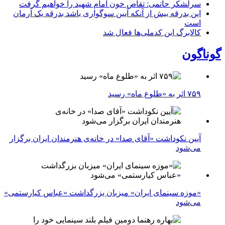
سرلشکر حاتمی: تقاص خون امام شهید را خواهیم گرفت
این بدرقه بیش از آنکه آیین سوگواری باشد بدرقه یک آرمان
است
کالابرگ این کدملی‌ها فعال شد
گوناگون
۷۵۹ اثر به «طلوع ماه» رسید
آیین نکوداشت «آقای صدا» در خانه‌ی هنرمندان ایران برگزار
می‌شود
«موزه سینمای ایران» میزبان بزرگداشت «عباس کیارستمی»
می‌شود