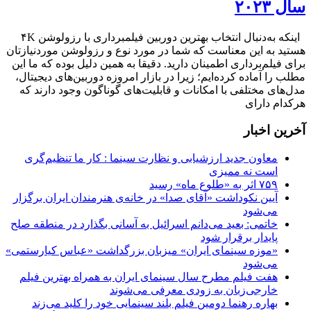
سال ۲۰۲۳
هستید به این معناست که شما در مورد نوع و رزولوشن موردنیازتان
برای فیلم‌برداری اطمینان دارید. دقیقا به همین دلیل بوده که ما این
مطلب را آماده کرده‌ایم؛ زیرا در بازار امروزه دوربین‌های دیجیتال،
مدل‌های مختلفی با امکانات و قابلیت‌های گوناگون وجود دارند که
هرکدام دارای
آخرین اخبار
معاون جدید ارزشیابی و نظارت سینما : کار ما تنظیم‌گری
است نه ممیزی
۷۵۹ اثر به «طلوع ماه» رسید
آیین نکوداشت «آقای صدا» در خانه‌ی هنرمندان ایران برگزار
می‌شود
خاتمی: بعید می‌دانم اسرائیل به آسانی بگذارد در منطقه صلح
پایدار برقرار شود
«موزه سینمای ایران» میزبان بزرگداشت «عباس کیارستمی»
می‌شود
هفت فیلم مطرح سال سینمای ایران به همراه بهترین فیلم
خارجی‌زبان به زودی معرفی می‌شوند
بهاره رهنما دومین فیلم بلند سینمایی خود را کلید می‌زند