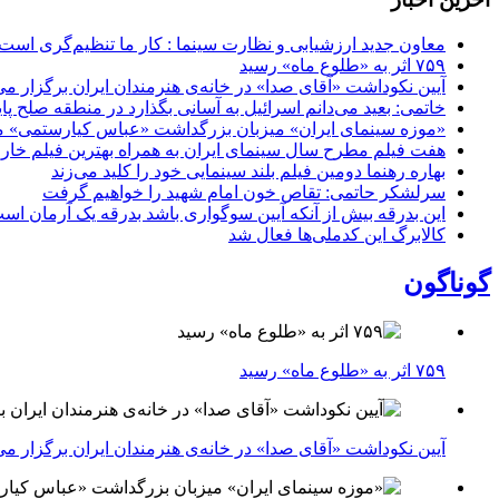
معاون جدید ارزشیابی و نظارت سینما : کار ما تنظیم‌گری است
۷۵۹ اثر به «طلوع ماه» رسید
آیین نکوداشت «آقای صدا» در خانه‌ی هنرمندان ایران برگزار می
خاتمی: بعید می‌دانم اسرائیل به آسانی بگذارد در منطقه صلح پای
«موزه سینمای ایران» میزبان بزرگداشت «عباس کیارستمی» م
هفت فیلم مطرح سال سینمای ایران به همراه بهترین فیلم خار
بهاره رهنما دومین فیلم بلند سینمایی خود را کلید می‌زند
سرلشکر حاتمی: تقاص خون امام شهید را خواهیم گرفت
این بدرقه بیش از آنکه آیین سوگواری باشد بدرقه یک آرمان اس
کالابرگ این کدملی‌ها فعال شد
گوناگون
۷۵۹ اثر به «طلوع ماه» رسید
آیین نکوداشت «آقای صدا» در خانه‌ی هنرمندان ایران برگزار می