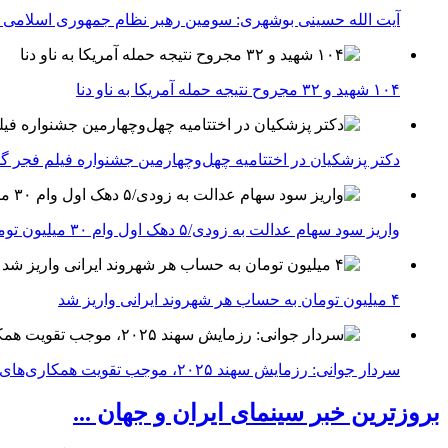
آیت الله حسینی بوشهری: سومین رهبر نظام جمهوری اسلامی ب
۱۰۴ شهید و ۳۲ مجروح نتیجه حمله آمریکا به ناو دنا
دکتر پزشکیان در اختتامیه چهل‌وچهارمین جشنواره فیلم فجر گفت
واریز سود سهام عدالت به زودی/۵ دهک اول وام ۳۰ میلیون تومانی می‌گیرند
۴ میلیون تومان به حساب هر شهروند ایرانی واریز شد
سردار جوانی: رزمایش سهند ۲۰۲۵، موجب تقویت همکاری‌های نظامی ایران با کشور‌های عضو شانگهای می‌شود
بروزترین خبر سینمای ایران و جهان ...