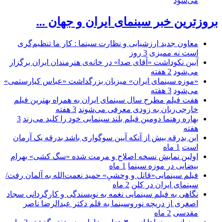
می‌شود
بروزترین خبر سینمای ایران و جهان ...
معاون جدید ارزشیابی و نظارت سینما : کار ما تنظیم‌گری
است نه ممیزی
3 روز
آیین نکوداشت «آقای صدا» در خانه‌ی هنرمندان ایران برگزار
می‌شود
2 هفته
«موزه سینمای ایران» میزبان بزرگداشت «عباس کیارستمی»
می‌شود
3 هفته
هفت فیلم مطرح سال سینمای ایران به همراه بهترین فیلم
خارجی‌زبان به زودی معرفی می‌شوند
3 هفته
بهاره رهنما دومین فیلم بلند سینمایی خود را کلید می‌زند
3
هفته
این بدرقه بیش از آنکه آیین سوگواری باشد بدرقه یک آرمان
است
1 ماه
اولین نمایش نسخه اصلاح و مرمت شده «سگ کشی» بهرام
بیضایی در موزه سینما
1 ماه
فیلم سینمایی«قاتل و وحشیِ» حمید نعمت‌الله به آلمان رفت/
سینمای ایران در کلن
2 ماه
نگاهی به فیلم سینمایی نغمه به نویسندگی و کارگردانی سجاد
اصغری از دریچه نوروسینما به قلم دکتر عبدالرضا ناصر
مقدسی
2 ماه