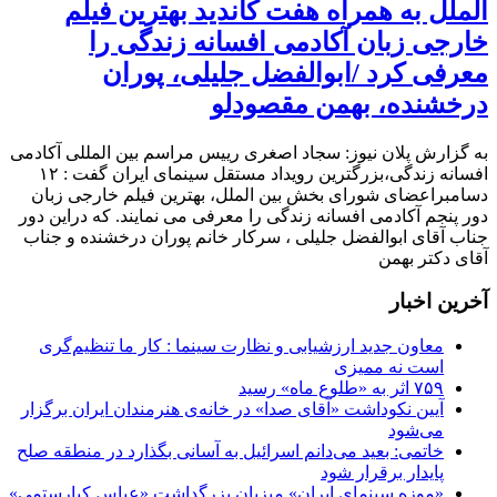
الملل به همراه هفت کاندید بهترین فیلم
خارجی زبان آکادمی افسانه زندگی را
معرفی کرد /ابوالفضل جلیلی، پوران
درخشنده، بهمن مقصودلو
به گزارش پلان نیوز: سجاد اصغری رییس مراسم بین المللی آکادمی
افسانه زندگی،بزرگترین رویداد مستقل سینمای ایران گفت : ۱۲
دسامبراعضای شورای بخش بین الملل، بهترین فیلم خارجی زبان
دور پنجم آکادمی افسانه زندگی را معرفی می نمایند. که دراین دور
جناب آقای ابوالفضل جلیلی ، سرکار خانم پوران درخشنده و جناب
آقای دکتر بهمن
آخرین اخبار
معاون جدید ارزشیابی و نظارت سینما : کار ما تنظیم‌گری
است نه ممیزی
۷۵۹ اثر به «طلوع ماه» رسید
آیین نکوداشت «آقای صدا» در خانه‌ی هنرمندان ایران برگزار
می‌شود
خاتمی: بعید می‌دانم اسرائیل به آسانی بگذارد در منطقه صلح
پایدار برقرار شود
«موزه سینمای ایران» میزبان بزرگداشت «عباس کیارستمی»