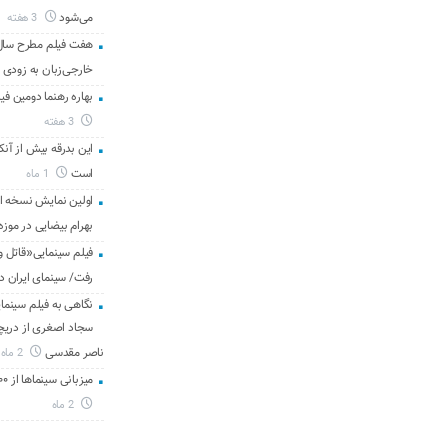
می‌شود
3 هفته
هفت فیلم مطرح سال س
خارجی‌زبان به زودی 
بهاره رهنما دومین فیل
3 هفته
این بدرقه بیش از آنک
است
1 ماه
اولین نمایش نسخه 
بهرام بیضایی در موزه
فیلم سینمایی«قاتل و
رفت/ سینمای ایران د
نگاهی به فیلم سینمای
سجاد اصغری از دریچه 
ناصر مقدسی
2 ماه
میزبانی سینماها از ۳۰۰ هزار مخاطب در هفته گذشته
2 ماه