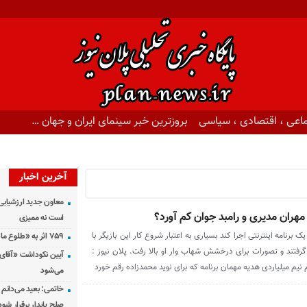
اعی ، اقتصادی ، سیاسی
بروزترین خبر سینمای ایران و جهان …
آخرین اخبار
معاون جدید ارزشیابی 
ران مدیری و رامبد جوان کم آورد؟
است نه ممیزی
رنامه اینترنتی اجرا کند بسیاری به اعتبار شروع کار این بازیگر با
۷۵۹ اثر به «طلوع ماه» رسید
رفتند و تصورات برای درخشش شهاب وار او بالا رفت. پلان نیوز :
آیین نکوداشت «آقای ص
یم میلیاردی هدیه مهمان برنامه که برای نوید محمدزاده رقم خورد
می‌شود
خاتمی: بعید می‌دانم 
صلح پایدار برقرار شود