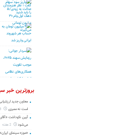
بروزترین خبر سین
معاون جدید ارزشیابی 
است نه ممیزی
3 روز
آیین نکوداشت «آقای ص
می‌شود
2 هفته
«موزه سینمای ایران