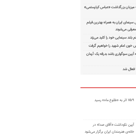
 میزبان بزرگداشت «عباس کیارستمی»
ینمای ایران به همراه بهترین فیلم
معرفی می‌شوند
م بلند سینمایی خود را کلید می‌زند
 خون امام شهید را خواهیم گرفت
ه آیین سوگواری باشد بدرقه یک آرمان
 فعال شد
۷۵۹ اثر به «طلوع ماه» رسید
آیین نکوداشت «آقای صدا» در
خانه‌ی هنرمندان ایران برگزار می‌شود