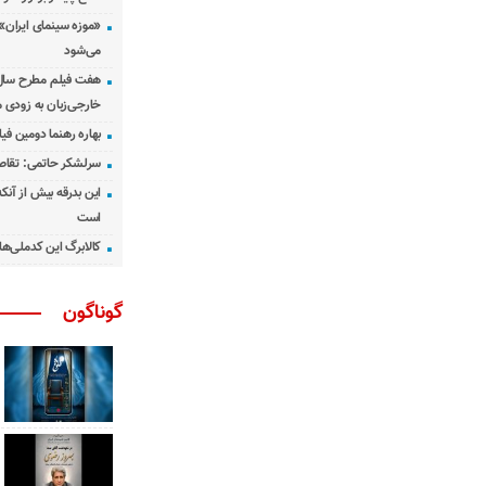
«موزه سینمای ایران»
می‌شود
هفت فیلم مطرح سال س
خارجی‌زبان به زودی 
بهاره رهنما دومین فیل
سرلشکر حاتمی: تقاص
این بدرقه بیش از آنک
است
کالابرگ این کدملی‌ها
گوناگون