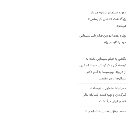
«موزه سینمای ایران» میزبان
بزرگداشت «عباس کیارستمی»
می‌شود
بهاره رهنما دومین فیلم بلند سینمایی
خود را کلید می‌زند
نگاهی به فیلم سینمایی نغمه به
نویسندگی و کارگردانی سجاد اصغری
از دریچه نوروسینما به قلم دکتر
عبدالرضا ناصر مقدسی
حمیدرضا ساعتچی، نویسنده،
کارگردان و تهیه‌کننده باسابقه تئاتر
کمدی ایران درگذشت
محمد موفق رهسپار خانه ابدی شد