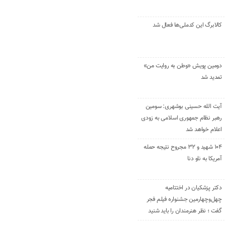
کالابرگ این کدملی‌ها فعال شد
دومین پویش «وطن به روایت من»
تمدید شد
آیت الله حسینی بوشهری: سومین
رهبر نظام جمهوری اسلامی به زودی
اعلام خواهد شد
۱۰۴ شهید و ۳۲ مجروح نتیجه حمله
آمریکا به ناو دنا
دکتر پزشکیان در اختتامیه
چهل‌وچهارمین جشنواره فیلم فجر
گفت ؛ نظر هنرمندان را باید شنید