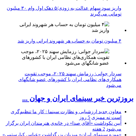
واریز سود سهام عدالت به زودی/۵ دهک اول وام ۳۰ میلیون
تومانی می‌گیرند
۴ میلیون تومان به حساب هر شهروند ایرانی واریز شد
سردار جوانی: رزمایش سهند ۲۰۲۵، موجب تقویت
همکاری‌های نظامی ایران با کشور‌های عضو شانگهای
می‌شود
بروزترین خبر سینمای ایران و جهان ...
معاون جدید ارزشیابی و نظارت سینما : کار ما تنظیم‌گری
است نه ممیزی
5 روز
آیین نکوداشت «آقای صدا» در خانه‌ی هنرمندان ایران برگزار
می‌شود
2 هفته
«موزه سینمای ایران» میزبان بزرگداشت «عباس کیارستمی»