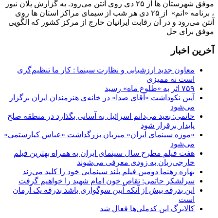
موفق شهرستان ها از ۲۵ دی روی آنتن می‌رود. به گزارش پلان نیوز
، برنامه «اتم» از ۲۵ دی هر شب از سیمای مراکز استان ها روی
آنتن می‌رود و در آن رقابت ایرانیان خارج از مرکز کشور که الگویی
موفق برای حل
آخرین اخبار
معاون جدید ارزشیابی و نظارت سینما : کار ما تنظیم‌گری
است نه ممیزی
۷۵۹ اثر به «طلوع ماه» رسید
آیین نکوداشت «آقای صدا» در خانه‌ی هنرمندان ایران برگزار
می‌شود
خاتمی: بعید می‌دانم اسرائیل به آسانی بگذارد در منطقه صلح
پایدار برقرار شود
«موزه سینمای ایران» میزبان بزرگداشت «عباس کیارستمی»
می‌شود
هفت فیلم مطرح سال سینمای ایران به همراه بهترین فیلم
خارجی‌زبان به زودی معرفی می‌شوند
بهاره رهنما دومین فیلم بلند سینمایی خود را کلید می‌زند
سرلشکر حاتمی: تقاص خون امام شهید را خواهیم گرفت
این بدرقه بیش از آنکه آیین سوگواری باشد بدرقه یک آرمان
است
کالابرگ این کدملی‌ها فعال شد