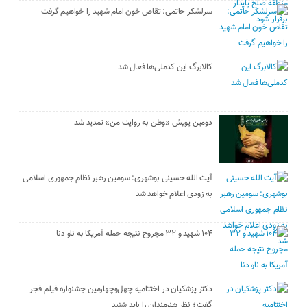
سرلشکر حاتمی: تقاص خون امام شهید را خواهیم گرفت
کالابرگ این کدملی‌ها فعال شد
دومین پویش «وطن به روایت من» تمدید شد
آیت الله حسینی بوشهری: سومین رهبر نظام جمهوری اسلامی
به زودی اعلام خواهد شد
۱۰۴ شهید و ۳۲ مجروح نتیجه حمله آمریکا به ناو دنا
دکتر پزشکیان در اختتامیه چهل‌وچهارمین جشنواره فیلم فجر
گفت ؛ نظر هنرمندان را باید شنید