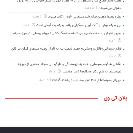
هفت فیلم مطرح سال سینمای ایران به همراه بهترین فیلم خارجی‌زبان به زودی
معرفی می‌شوند
3 هفته
بهاره رهنما دومین فیلم بلند سینمایی خود را کلید می‌زند
3 هفته
این بدرقه بیش از آنکه آیین سوگواری باشد بدرقه یک آرمان است
1 ماه
اولین نمایش نسخه اصلاح و مرمت شده «سگ کشی» بهرام بیضایی در موزه سینما
1 ماه
فیلم سینمایی«قاتل و وحشیِ» حمید نعمت‌الله به آلمان رفت/ سینمای ایران در کلن
2 ماه
نگاهی به فیلم سینمایی نغمه به نویسندگی و کارگردانی سجاد اصغری از دریچه
نوروسینما به قلم دکتر عبدالرضا ناصر مقدسی
2 ماه
میزبانی سینماها از ۳۰۰ هزار مخاطب در هفته گذشته
2 ماه
پلان تی وی