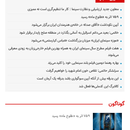
معاون جدید ارزشیابی و نظارت سینما : کار ما تنظیم‌گری است نه ممیزی
۷۵۹ اثر به «طلوع ماه» رسید
آیین نکوداشت «آقای صدا» در خانه‌ی هنرمندان ایران برگزار می‌شود
خاتمی: بعید می‌دانم اسرائیل به آسانی بگذارد در منطقه صلح پایدار برقرار شود
«موزه سینمای ایران» میزبان بزرگداشت «عباس کیارستمی» می‌شود
هفت فیلم مطرح سال سینمای ایران به همراه بهترین فیلم خارجی‌زبان به زودی معرفی
می‌شوند
بهاره رهنما دومین فیلم بلند سینمایی خود را کلید می‌زند
سرلشکر حاتمی: تقاص خون امام شهید را خواهیم گرفت
این بدرقه بیش از آنکه آیین سوگواری باشد بدرقه یک آرمان است
کالابرگ این کدملی‌ها فعال شد
گوناگون
۷۵۹ اثر به «طلوع ماه» رسید