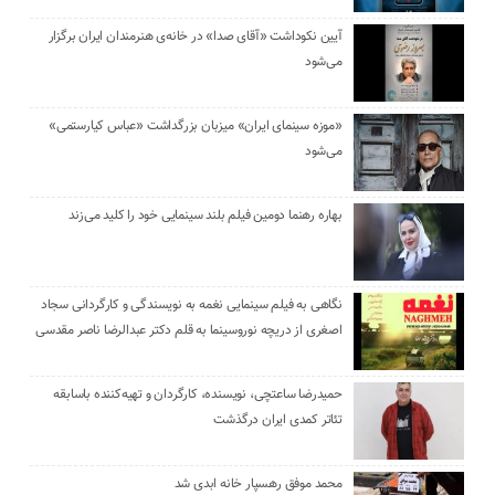
آیین نکوداشت «آقای صدا» در خانه‌ی هنرمندان ایران برگزار
می‌شود
«موزه سینمای ایران» میزبان بزرگداشت «عباس کیارستمی»
می‌شود
بهاره رهنما دومین فیلم بلند سینمایی خود را کلید می‌زند
نگاهی به فیلم سینمایی نغمه به نویسندگی و کارگردانی سجاد
اصغری از دریچه نوروسینما به قلم دکتر عبدالرضا ناصر مقدسی
حمیدرضا ساعتچی، نویسنده، کارگردان و تهیه‌کننده باسابقه
تئاتر کمدی ایران درگذشت
محمد موفق رهسپار خانه ابدی شد