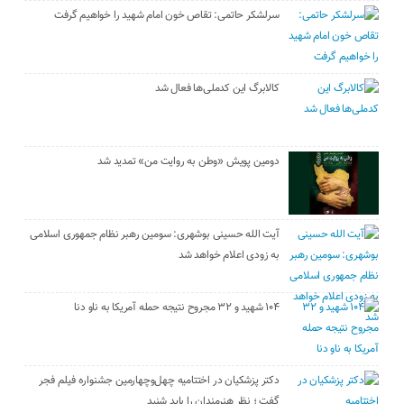
سرلشکر حاتمی: تقاص خون امام شهید را خواهیم گرفت
کالابرگ این کدملی‌ها فعال شد
دومین پویش «وطن به روایت من» تمدید شد
آیت الله حسینی بوشهری: سومین رهبر نظام جمهوری اسلامی
به زودی اعلام خواهد شد
۱۰۴ شهید و ۳۲ مجروح نتیجه حمله آمریکا به ناو دنا
دکتر پزشکیان در اختتامیه چهل‌وچهارمین جشنواره فیلم فجر
گفت ؛ نظر هنرمندان را باید شنید