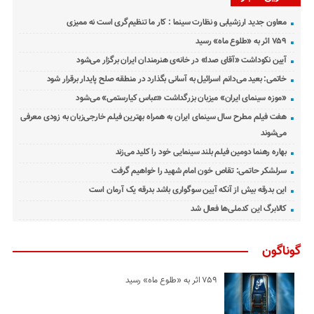
معاون جدید ارزشیابی و نظارت سینما : کار ما تنظیم‌گری است نه ممیزی
۷۵۹ اثر به «طلوع ماه» رسید
آیین نکوداشت «آقای صدا» در خانه‌ی هنرمندان ایران برگزار می‌شود
خاتمی: بعید می‌دانم اسرائیل به آسانی بگذارد در منطقه صلح پایدار برقرار شود
«موزه سینمای ایران» میزبان بزرگداشت «عباس کیارستمی» می‌شود
هفت فیلم مطرح سال سینمای ایران به همراه بهترین فیلم خارجی‌زبان به زودی معرفی
می‌شوند
بهاره رهنما دومین فیلم بلند سینمایی خود را کلید می‌زند
سرلشکر حاتمی: تقاص خون امام شهید را خواهیم گرفت
این بدرقه بیش از آنکه آیین سوگواری باشد بدرقه یک آرمان است
کالابرگ این کدملی‌ها فعال شد
گوناگون
۷۵۹ اثر به «طلوع ماه» رسید