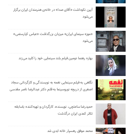
آیین نکوداشت «آقای صدا» در خانه‌ی هنرمندان ایران برگزار
می‌شود
«موزه سینمای ایران» میزبان بزرگداشت «عباس کیارستمی»
می‌شود
بهاره رهنما دومین فیلم بلند سینمایی خود را کلید می‌زند
نگاهی به فیلم سینمایی نغمه به نویسندگی و کارگردانی سجاد
اصغری از دریچه نوروسینما به قلم دکتر عبدالرضا ناصر مقدسی
حمیدرضا ساعتچی، نویسنده، کارگردان و تهیه‌کننده باسابقه
تئاتر کمدی ایران درگذشت
محمد موفق رهسپار خانه ابدی شد