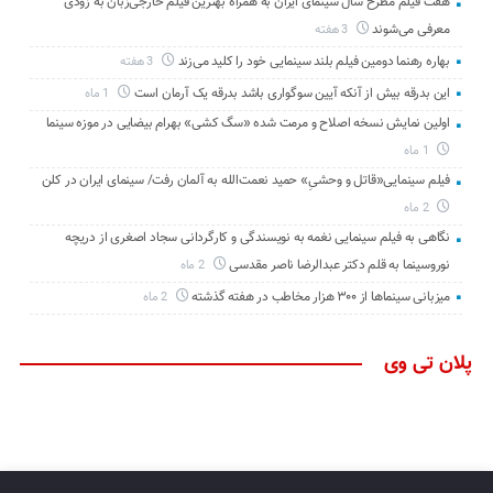
هفت فیلم مطرح سال سینمای ایران به همراه بهترین فیلم خارجی‌زبان به زودی
معرفی می‌شوند
3 هفته
بهاره رهنما دومین فیلم بلند سینمایی خود را کلید می‌زند
3 هفته
این بدرقه بیش از آنکه آیین سوگواری باشد بدرقه یک آرمان است
1 ماه
اولین نمایش نسخه اصلاح و مرمت شده «سگ کشی» بهرام بیضایی در موزه سینما
1 ماه
فیلم سینمایی«قاتل و وحشیِ» حمید نعمت‌الله به آلمان رفت/ سینمای ایران در کلن
2 ماه
نگاهی به فیلم سینمایی نغمه به نویسندگی و کارگردانی سجاد اصغری از دریچه
نوروسینما به قلم دکتر عبدالرضا ناصر مقدسی
2 ماه
میزبانی سینماها از ۳۰۰ هزار مخاطب در هفته گذشته
2 ماه
پلان تی وی