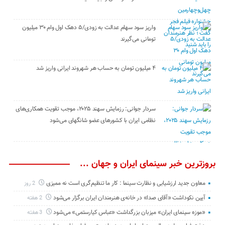
واریز سود سهام عدالت به زودی/۵ دهک اول وام ۳۰ میلیون
تومانی می‌گیرند
۴ میلیون تومان به حساب هر شهروند ایرانی واریز شد
سردار جوانی: رزمایش سهند ۲۰۲۵، موجب تقویت همکاری‌های
نظامی ایران با کشور‌های عضو شانگهای می‌شود
بروزترین خبر سینمای ایران و جهان ...
معاون جدید ارزشیابی و نظارت سینما : کار ما تنظیم‌گری است نه ممیزی
2 روز
آیین نکوداشت «آقای صدا» در خانه‌ی هنرمندان ایران برگزار می‌شود
2 هفته
«موزه سینمای ایران» میزبان بزرگداشت «عباس کیارستمی» می‌شود
3 هفته