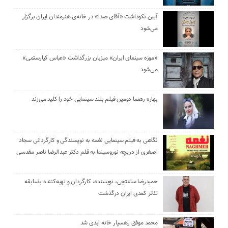
آیین نکوداشت «آقای صدا» در خانه‌ی هنرمندان ایران برگزار
می‌شود
«موزه سینمای ایران» میزبان بزرگداشت «عباس کیارستمی»
می‌شود
بهاره رهنما دومین فیلم بلند سینمایی خود را کلید می‌زند
نگاهی به فیلم سینمایی نغمه به نویسندگی و کارگردانی سجاد
اصغری از دریچه نوروسینما به قلم دکتر عبدالرضا ناصر مقدسی
حمیدرضا ساعتچی، نویسنده، کارگردان و تهیه‌کننده باسابقه
تئاتر کمدی ایران درگذشت
محمد موفق رهسپار خانه ابدی شد