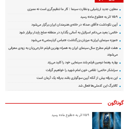
معاون جدید ارزشیابی و نظارت سینما : کار ما تنظیم‌گری است نه ممیزی
۷۵۹ اثر به «طلوع ماه» رسید
آیین نکوداشت «آقای صدا» در خانه‌ی هنرمندان ایران برگزار می‌شود
خاتمی: بعید می‌دانم اسرائیل به آسانی بگذارد در منطقه صلح پایدار برقرار شود
«موزه سینمای ایران» میزبان بزرگداشت «عباس کیارستمی» می‌شود
هفت فیلم مطرح سال سینمای ایران به همراه بهترین فیلم خارجی‌زبان به زودی معرفی
می‌شوند
بهاره رهنما دومین فیلم بلند سینمایی خود را کلید می‌زند
سرلشکر حاتمی: تقاص خون امام شهید را خواهیم گرفت
این بدرقه بیش از آنکه آیین سوگواری باشد بدرقه یک آرمان است
کالابرگ این کدملی‌ها فعال شد
گوناگون
۷۵۹ اثر به «طلوع ماه» رسید