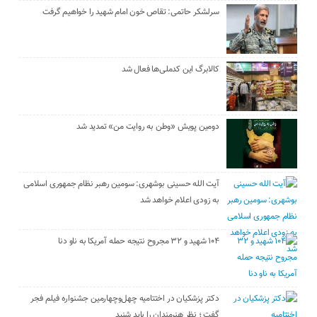
سرلشکر حاتمی: تقاص خون امام شهید را خواهیم گرفت
کالابرگ این کدملی‌ها فعال شد
دومین پویش «وطن به روایت من» تمدید شد
آیت الله حسینی بوشهری: سومین رهبر نظام جمهوری اسلامی
به زودی اعلام خواهد شد
۱۰۴ شهید و ۳۲ مجروح نتیجه حمله آمریکا به ناو دنا
دکتر پزشکیان در اختتامیه چهل‌وچهارمین جشنواره فیلم فجر
گفت ؛ نظر هنرمندان را باید شنید