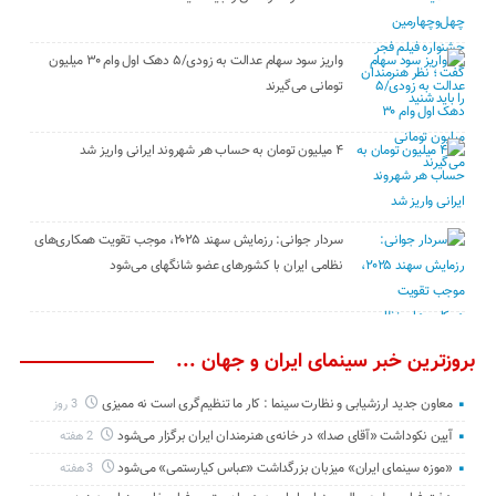
واریز سود سهام عدالت به زودی/۵ دهک اول وام ۳۰ میلیون
تومانی می‌گیرند
۴ میلیون تومان به حساب هر شهروند ایرانی واریز شد
سردار جوانی: رزمایش سهند ۲۰۲۵، موجب تقویت همکاری‌های
نظامی ایران با کشور‌های عضو شانگهای می‌شود
بروزترین خبر سینمای ایران و جهان ...
معاون جدید ارزشیابی و نظارت سینما : کار ما تنظیم‌گری است نه ممیزی
3 روز
آیین نکوداشت «آقای صدا» در خانه‌ی هنرمندان ایران برگزار می‌شود
2 هفته
«موزه سینمای ایران» میزبان بزرگداشت «عباس کیارستمی» می‌شود
3 هفته