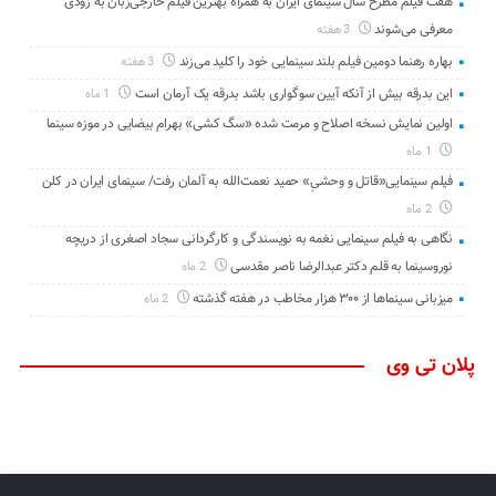
هفت فیلم مطرح سال سینمای ایران به همراه بهترین فیلم خارجی‌زبان به زودی
معرفی می‌شوند
3 هفته
بهاره رهنما دومین فیلم بلند سینمایی خود را کلید می‌زند
3 هفته
این بدرقه بیش از آنکه آیین سوگواری باشد بدرقه یک آرمان است
1 ماه
اولین نمایش نسخه اصلاح و مرمت شده «سگ کشی» بهرام بیضایی در موزه سینما
1 ماه
فیلم سینمایی«قاتل و وحشیِ» حمید نعمت‌الله به آلمان رفت/ سینمای ایران در کلن
2 ماه
نگاهی به فیلم سینمایی نغمه به نویسندگی و کارگردانی سجاد اصغری از دریچه
نوروسینما به قلم دکتر عبدالرضا ناصر مقدسی
2 ماه
میزبانی سینماها از ۳۰۰ هزار مخاطب در هفته گذشته
2 ماه
پلان تی وی