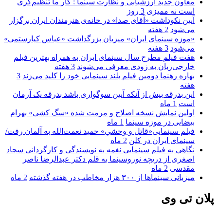
معاون جدید ارزشیابی و نظارت سینما : کار ما تنظیم‌گری
است نه ممیزی
3 روز
آیین نکوداشت «آقای صدا» در خانه‌ی هنرمندان ایران برگزار
می‌شود
2 هفته
«موزه سینمای ایران» میزبان بزرگداشت «عباس کیارستمی»
می‌شود
3 هفته
هفت فیلم مطرح سال سینمای ایران به همراه بهترین فیلم
خارجی‌زبان به زودی معرفی می‌شوند
3 هفته
بهاره رهنما دومین فیلم بلند سینمایی خود را کلید می‌زند
3
هفته
این بدرقه بیش از آنکه آیین سوگواری باشد بدرقه یک آرمان
است
1 ماه
اولین نمایش نسخه اصلاح و مرمت شده «سگ کشی» بهرام
بیضایی در موزه سینما
1 ماه
فیلم سینمایی«قاتل و وحشیِ» حمید نعمت‌الله به آلمان رفت/
سینمای ایران در کلن
2 ماه
نگاهی به فیلم سینمایی نغمه به نویسندگی و کارگردانی سجاد
اصغری از دریچه نوروسینما به قلم دکتر عبدالرضا ناصر
مقدسی
2 ماه
میزبانی سینماها از ۳۰۰ هزار مخاطب در هفته گذشته
2 ماه
پلان تی وی