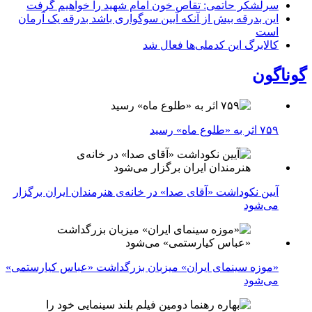
سرلشکر حاتمی: تقاص خون امام شهید را خواهیم گرفت
این بدرقه بیش از آنکه آیین سوگواری باشد بدرقه یک آرمان
است
کالابرگ این کدملی‌ها فعال شد
گوناگون
۷۵۹ اثر به «طلوع ماه» رسید
آیین نکوداشت «آقای صدا» در خانه‌ی هنرمندان ایران برگزار
می‌شود
«موزه سینمای ایران» میزبان بزرگداشت «عباس کیارستمی»
می‌شود