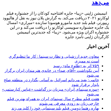
می‌دهد
انیمیشن ژاپنی «زیبا» جایزه افتتاحیه کودکان را از جشنواره فیلم
لوکارنو ۲۰۲۱ دریافت می‌کند. به گزارش پلان نیوز به نقل از هالیوود
ریپورتر، فیلم بلند جدید مامورو هوسودا سازنده «میراری» امسال
یک جایزه جشنواره سوییسی لوکارنو را دریافت می‌کند و در این
جشنواره اکران ویژه می‌شود. «زیبا» که جدیدترین انیمیشن
کارگردان ژاپنی نامزد جایزه
آخرین اخبار
معاون جدید ارزشیابی و نظارت سینما : کار ما تنظیم‌گری
است نه ممیزی
۷۵۹ اثر به «طلوع ماه» رسید
آیین نکوداشت «آقای صدا» در خانه‌ی هنرمندان ایران برگزار
می‌شود
خاتمی: بعید می‌دانم اسرائیل به آسانی بگذارد در منطقه صلح
پایدار برقرار شود
«موزه سینمای ایران» میزبان بزرگداشت «عباس کیارستمی»
می‌شود
هفت فیلم مطرح سال سینمای ایران به همراه بهترین فیلم
خارجی‌زبان به زودی معرفی می‌شوند
بهاره رهنما دومین فیلم بلند سینمایی خود را کلید می‌زند