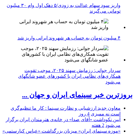
واریز سود سهام عدالت به زودی/۵ دهک اول وام ۳۰ میلیون
تومانی می‌گیرند
۴ میلیون تومان به حساب هر شهروند ایرانی واریز شد
سردار جوانی: رزمایش سهند ۲۰۲۵، موجب تقویت
همکاری‌های نظامی ایران با کشور‌های عضو شانگهای
می‌شود
بروزترین خبر سینمای ایران و جهان ...
معاون جدید ارزشیابی و نظارت سینما : کار ما تنظیم‌گری
است نه ممیزی
4 روز
آیین نکوداشت «آقای صدا» در خانه‌ی هنرمندان ایران برگزار
می‌شود
2 هفته
«موزه سینمای ایران» میزبان بزرگداشت «عباس کیارستمی»