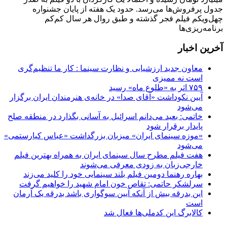
جدول پرفروش‌ها می‌رسد. حدود یک هفته از پایان جشنواره
چهل‌ویکم فیلم فجر گذشته و طبق روال هر سال کم‌کم
برنامه‌ریزی‌ها
آخرین اخبار
معاون جدید ارزشیابی و نظارت سینما : کار ما تنظیم‌گری
است نه ممیزی
۷۵۹ اثر به «طلوع ماه» رسید
آیین نکوداشت «آقای صدا» در خانه‌ی هنرمندان ایران برگزار
می‌شود
خاتمی: بعید می‌دانم اسرائیل به آسانی بگذارد در منطقه صلح
پایدار برقرار شود
«موزه سینمای ایران» میزبان بزرگداشت «عباس کیارستمی»
می‌شود
هفت فیلم مطرح سال سینمای ایران به همراه بهترین فیلم
خارجی‌زبان به زودی معرفی می‌شوند
بهاره رهنما دومین فیلم بلند سینمایی خود را کلید می‌زند
سرلشکر حاتمی: تقاص خون امام شهید را خواهیم گرفت
این بدرقه بیش از آنکه آیین سوگواری باشد بدرقه یک آرمان
است
کالابرگ این کدملی‌ها فعال شد