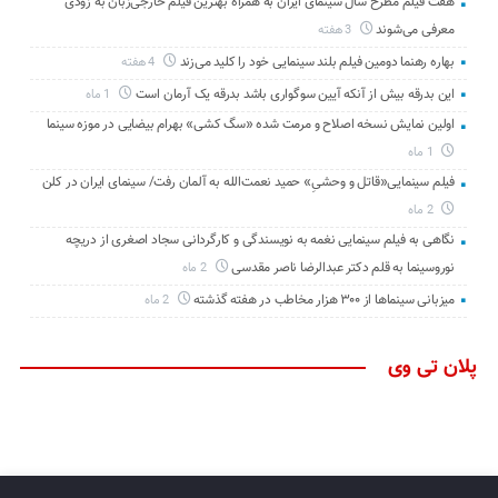
هفت فیلم مطرح سال سینمای ایران به همراه بهترین فیلم خارجی‌زبان به زودی
معرفی می‌شوند
3 هفته
بهاره رهنما دومین فیلم بلند سینمایی خود را کلید می‌زند
4 هفته
این بدرقه بیش از آنکه آیین سوگواری باشد بدرقه یک آرمان است
1 ماه
اولین نمایش نسخه اصلاح و مرمت شده «سگ کشی» بهرام بیضایی در موزه سینما
1 ماه
فیلم سینمایی«قاتل و وحشیِ» حمید نعمت‌الله به آلمان رفت/ سینمای ایران در کلن
2 ماه
نگاهی به فیلم سینمایی نغمه به نویسندگی و کارگردانی سجاد اصغری از دریچه
نوروسینما به قلم دکتر عبدالرضا ناصر مقدسی
2 ماه
میزبانی سینماها از ۳۰۰ هزار مخاطب در هفته گذشته
2 ماه
پلان تی وی