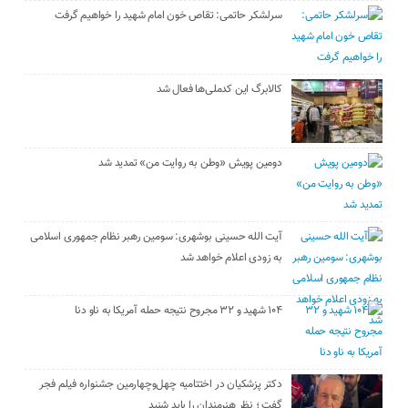
سرلشکر حاتمی: تقاص خون امام شهید را خواهیم گرفت
کالابرگ این کدملی‌ها فعال شد
دومین پویش «وطن به روایت من» تمدید شد
آیت الله حسینی بوشهری: سومین رهبر نظام جمهوری اسلامی
به زودی اعلام خواهد شد
۱۰۴ شهید و ۳۲ مجروح نتیجه حمله آمریکا به ناو دنا
دکتر پزشکیان در اختتامیه چهل‌وچهارمین جشنواره فیلم فجر
گفت ؛ نظر هنرمندان را باید شنید