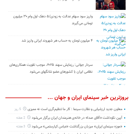
واریز سود سهام عدالت به زودی/۵ دهک اول وام ۳۰ میلیون
تومانی می‌گیرند
۴ میلیون تومان به حساب هر شهروند ایرانی واریز شد
سردار جوانی: رزمایش سهند ۲۰۲۵، موجب تقویت همکاری‌های
نظامی ایران با کشور‌های عضو شانگهای می‌شود
بروزترین خبر سینمای ایران و جهان ...
معاون جدید ارزشیابی و نظارت سینما : کار ما تنظیم‌گری است نه ممیزی
5 روز
آیین نکوداشت «آقای صدا» در خانه‌ی هنرمندان ایران برگزار می‌شود
2 هفته
«موزه سینمای ایران» میزبان بزرگداشت «عباس کیارستمی» می‌شود
3 هفته