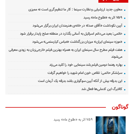
معاون جدید ارزشیابی و نظارت سینما : کار ما تنظیم‌گری است نه ممیزی
۷۵۹ اثر به «طلوع ماه» رسید
آیین نکوداشت «آقای صدا» در خانه‌ی هنرمندان ایران برگزار می‌شود
خاتمی: بعید می‌دانم اسرائیل به آسانی بگذارد در منطقه صلح پایدار برقرار شود
«موزه سینمای ایران» میزبان بزرگداشت «عباس کیارستمی» می‌شود
هفت فیلم مطرح سال سینمای ایران به همراه بهترین فیلم خارجی‌زبان به زودی معرفی
می‌شوند
بهاره رهنما دومین فیلم بلند سینمایی خود را کلید می‌زند
سرلشکر حاتمی: تقاص خون امام شهید را خواهیم گرفت
این بدرقه بیش از آنکه آیین سوگواری باشد بدرقه یک آرمان است
کالابرگ این کدملی‌ها فعال شد
گوناگون
۷۵۹ اثر به «طلوع ماه» رسید