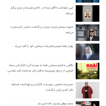
آیین نکوداشت «آقای صدا» در خانه‌ی هنرمندان ایران برگزار
می‌شود
«موزه سینمای ایران» میزبان بزرگداشت «عباس کیارستمی»
می‌شود
بهاره رهنما دومین فیلم بلند سینمایی خود را کلید می‌زند
نگاهی به فیلم سینمایی نغمه به نویسندگی و کارگردانی سجاد
اصغری از دریچه نوروسینما به قلم دکتر عبدالرضا ناصر مقدسی
حمیدرضا ساعتچی، نویسنده، کارگردان و تهیه‌کننده باسابقه
تئاتر کمدی ایران درگذشت
محمد موفق رهسپار خانه ابدی شد