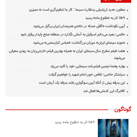
معاون جدید ارزشیابی و نظارت سینما : کار ما تنظیم‌گری است نه ممیزی
۷۵۹ اثر به «طلوع ماه» رسید
آیین نکوداشت «آقای صدا» در خانه‌ی هنرمندان ایران برگزار می‌شود
خاتمی: بعید می‌دانم اسرائیل به آسانی بگذارد در منطقه صلح پایدار برقرار شود
«موزه سینمای ایران» میزبان بزرگداشت «عباس کیارستمی» می‌شود
هفت فیلم مطرح سال سینمای ایران به همراه بهترین فیلم خارجی‌زبان به زودی معرفی
می‌شوند
بهاره رهنما دومین فیلم بلند سینمایی خود را کلید می‌زند
سرلشکر حاتمی: تقاص خون امام شهید را خواهیم گرفت
این بدرقه بیش از آنکه آیین سوگواری باشد بدرقه یک آرمان است
کالابرگ این کدملی‌ها فعال شد
گوناگون
۷۵۹ اثر به «طلوع ماه» رسید