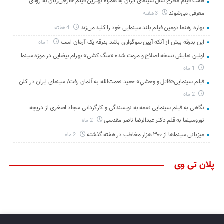
هفت فیلم مطرح سال سینمای ایران به همراه بهترین فیلم خارجی‌زبان به زودی
معرفی می‌شوند
3 هفته
بهاره رهنما دومین فیلم بلند سینمایی خود را کلید می‌زند
4 هفته
این بدرقه بیش از آنکه آیین سوگواری باشد بدرقه یک آرمان است
1 ماه
اولین نمایش نسخه اصلاح و مرمت شده «سگ کشی» بهرام بیضایی در موزه سینما
1 ماه
فیلم سینمایی«قاتل و وحشیِ» حمید نعمت‌الله به آلمان رفت/ سینمای ایران در کلن
2 ماه
نگاهی به فیلم سینمایی نغمه به نویسندگی و کارگردانی سجاد اصغری از دریچه
نوروسینما به قلم دکتر عبدالرضا ناصر مقدسی
2 ماه
میزبانی سینماها از ۳۰۰ هزار مخاطب در هفته گذشته
2 ماه
پلان تی وی