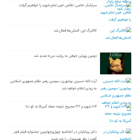
سرلشکر حاتمی: تقاص خون امام شهید را خواهیم گرفت
کالابرگ این کدملی‌ها فعال شد
دومین پویش «وطن به روایت من» تمدید شد
آیت الله حسینی بوشهری: سومین رهبر نظام جمهوری اسلامی
به زودی اعلام خواهد شد
۱۰۴ شهید و ۳۲ مجروح نتیجه حمله آمریکا به ناو دنا
دکتر پزشکیان در اختتامیه چهل‌وچهارمین جشنواره فیلم فجر
گفت ؛ نظر هنرمندان را باید شنید