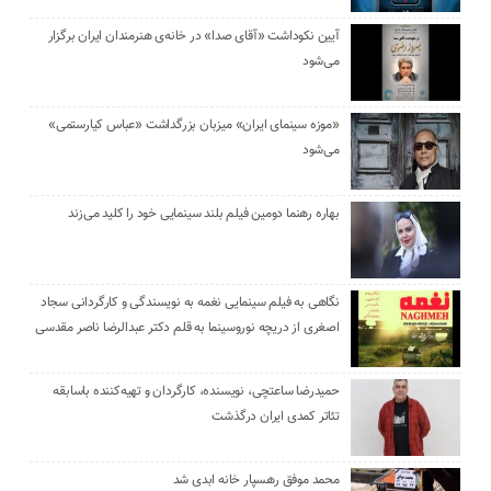
آیین نکوداشت «آقای صدا» در خانه‌ی هنرمندان ایران برگزار
می‌شود
«موزه سینمای ایران» میزبان بزرگداشت «عباس کیارستمی»
می‌شود
بهاره رهنما دومین فیلم بلند سینمایی خود را کلید می‌زند
نگاهی به فیلم سینمایی نغمه به نویسندگی و کارگردانی سجاد
اصغری از دریچه نوروسینما به قلم دکتر عبدالرضا ناصر مقدسی
حمیدرضا ساعتچی، نویسنده، کارگردان و تهیه‌کننده باسابقه
تئاتر کمدی ایران درگذشت
محمد موفق رهسپار خانه ابدی شد