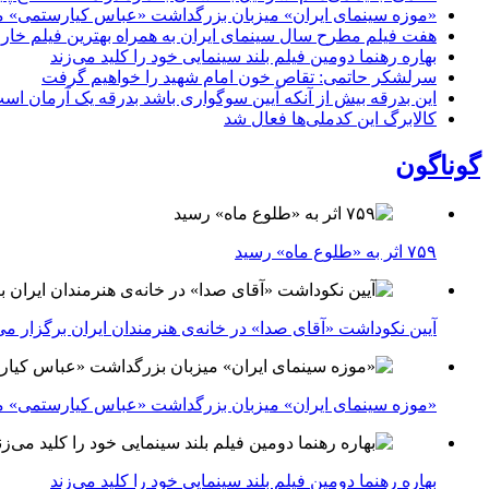
«موزه سینمای ایران» میزبان بزرگداشت «عباس کیارستمی» م
هفت فیلم مطرح سال سینمای ایران به همراه بهترین فیلم خار
بهاره رهنما دومین فیلم بلند سینمایی خود را کلید می‌زند
سرلشکر حاتمی: تقاص خون امام شهید را خواهیم گرفت
این بدرقه بیش از آنکه آیین سوگواری باشد بدرقه یک آرمان اس
کالابرگ این کدملی‌ها فعال شد
گوناگون
۷۵۹ اثر به «طلوع ماه» رسید
آیین نکوداشت «آقای صدا» در خانه‌ی هنرمندان ایران برگزار می
«موزه سینمای ایران» میزبان بزرگداشت «عباس کیارستمی» م
بهاره رهنما دومین فیلم بلند سینمایی خود را کلید می‌زند