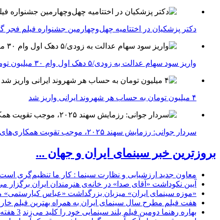
دکتر پزشکیان در اختتامیه چهل‌وچهارمین جشنواره فیلم فجر گفت
واریز سود سهام عدالت به زودی/۵ دهک اول وام ۳۰ میلیون تومانی می‌گیرند
۴ میلیون تومان به حساب هر شهروند ایرانی واریز شد
سردار جوانی: رزمایش سهند ۲۰۲۵، موجب تقویت همکاری‌های نظامی ایران با کشور‌های عضو شانگهای می‌شود
بروزترین خبر سینمای ایران و جهان ...
معاون جدید ارزشیابی و نظارت سینما : کار ما تنظیم‌گری است
آیین نکوداشت «آقای صدا» در خانه‌ی هنرمندان ایران برگزار می
«موزه سینمای ایران» میزبان بزرگداشت «عباس کیارستمی» م
هفت فیلم مطرح سال سینمای ایران به همراه بهترین فیلم خار
بهاره رهنما دومین فیلم بلند سینمایی خود را کلید می‌زند
3 هفته