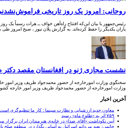
روحانی: امروز یک روز تاریخی فراموش‌نشدنی 
رئیس‌جمهور با بیان این‌که افتتاح راه‌آهن خواف ــ هرات رسماً یک ر
یاران یکدیگر را حفظ کرده‌اند. به گزارش پلان نیوز ، صبح امروز
نشست مجازی ژنو در افغانستان مقصد دکتر 
وزارت امورخارجه از حضور محمدجواد ظریف وزیر امور خارجه کشورمان در کنفرانس مجازی افغانستان ۲۰۲۰ در ژنو
آخرین اخبار
معاون جدید ارزشیابی و نظارت سینما : کار ما تنظیم‌گری است
۷۵۹ اثر به «طلوع ماه» رسید
آیین نکوداشت «آقای صدا» در خانه‌ی هنرمندان ایران برگزار می
خاتمی: بعید می‌دانم اسرائیل به آسانی بگذارد در منطقه صلح پای