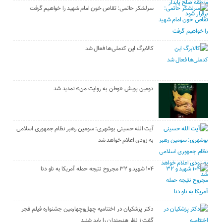
سرلشکر حاتمی: تقاص خون امام شهید را خواهیم گرفت
کالابرگ این کدملی‌ها فعال شد
دومین پویش «وطن به روایت من» تمدید شد
آیت الله حسینی بوشهری: سومین رهبر نظام جمهوری اسلامی
به زودی اعلام خواهد شد
۱۰۴ شهید و ۳۲ مجروح نتیجه حمله آمریکا به ناو دنا
دکتر پزشکیان در اختتامیه چهل‌وچهارمین جشنواره فیلم فجر
گفت ؛ نظر هنرمندان را باید شنید