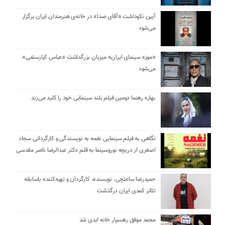
آیین نکوداشت «آقای صدا» در خانه‌ی هنرمندان ایران برگزار
می‌شود
«موزه سینمای ایران» میزبان بزرگداشت «عباس کیارستمی»
می‌شود
بهاره رهنما دومین فیلم بلند سینمایی خود را کلید می‌زند
نگاهی به فیلم سینمایی نغمه به نویسندگی و کارگردانی سجاد
اصغری از دریچه نوروسینما به قلم دکتر عبدالرضا ناصر مقدسی
حمیدرضا ساعتچی، نویسنده، کارگردان و تهیه‌کننده باسابقه
تئاتر کمدی ایران درگذشت
محمد موفق رهسپار خانه ابدی شد