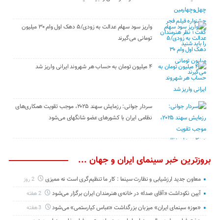
واریز سود سهام عدالت به زودی/۵ دهک اول وام ۳۰ میلیون
تومانی می‌گیرند
۴ میلیون تومان به حساب هر شهروند ایرانی واریز شد
سردار جوانی: رزمایش سهند ۲۰۲۵، موجب تقویت همکاری‌های
نظامی ایران با کشور‌های عضو شانگهای می‌شود
بروزترین خبر سینمای ایران و جهان ...
معاون جدید ارزشیابی و نظارت سینما : کار ما تنظیم‌گری است نه ممیزی
2 روز
آیین نکوداشت «آقای صدا» در خانه‌ی هنرمندان ایران برگزار می‌شود
2 هفته
«موزه سینمای ایران» میزبان بزرگداشت «عباس کیارستمی» می‌شود
3 هفته