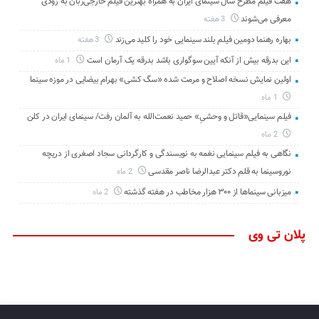
هفت فیلم مطرح سال سینمای ایران به همراه بهترین فیلم خارجی‌زبان به زودی
معرفی می‌شوند
3 هفته
بهاره رهنما دومین فیلم بلند سینمایی خود را کلید می‌زند
3 هفته
این بدرقه بیش از آنکه آیین سوگواری باشد بدرقه یک آرمان است
1 ماه
اولین نمایش نسخه اصلاح و مرمت شده «سگ کشی» بهرام بیضایی در موزه سینما
1 ماه
فیلم سینمایی«قاتل و وحشیِ» حمید نعمت‌الله به آلمان رفت/ سینمای ایران در کلن
2 ماه
نگاهی به فیلم سینمایی نغمه به نویسندگی و کارگردانی سجاد اصغری از دریچه
نوروسینما به قلم دکتر عبدالرضا ناصر مقدسی
2 ماه
میزبانی سینماها از ۳۰۰ هزار مخاطب در هفته گذشته
2 ماه
پلان تی وی