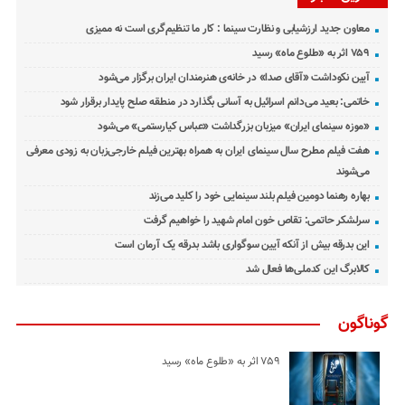
معاون جدید ارزشیابی و نظارت سینما : کار ما تنظیم‌گری است نه ممیزی
۷۵۹ اثر به «طلوع ماه» رسید
آیین نکوداشت «آقای صدا» در خانه‌ی هنرمندان ایران برگزار می‌شود
خاتمی: بعید می‌دانم اسرائیل به آسانی بگذارد در منطقه صلح پایدار برقرار شود
«موزه سینمای ایران» میزبان بزرگداشت «عباس کیارستمی» می‌شود
هفت فیلم مطرح سال سینمای ایران به همراه بهترین فیلم خارجی‌زبان به زودی معرفی
می‌شوند
بهاره رهنما دومین فیلم بلند سینمایی خود را کلید می‌زند
سرلشکر حاتمی: تقاص خون امام شهید را خواهیم گرفت
این بدرقه بیش از آنکه آیین سوگواری باشد بدرقه یک آرمان است
کالابرگ این کدملی‌ها فعال شد
گوناگون
۷۵۹ اثر به «طلوع ماه» رسید