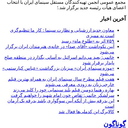
مجمع عمومی انجمن تهیه‌کنندگان مستقل سینمای ایران با انتخاب
اعضای هیأت رئیسه جدید برگزار شد.؛
آخرین اخبار
معاون جدید ارزشیابی و نظارت سینما : کار ما تنظیم‌گری
است نه ممیزی
۷۵۹ اثر به «طلوع ماه» رسید
آیین نکوداشت «آقای صدا» در خانه‌ی هنرمندان ایران برگزار
می‌شود
خاتمی: بعید می‌دانم اسرائیل به آسانی بگذارد در منطقه صلح
پایدار برقرار شود
«موزه سینمای ایران» میزبان بزرگداشت «عباس کیارستمی»
می‌شود
هفت فیلم مطرح سال سینمای ایران به همراه بهترین فیلم
خارجی‌زبان به زودی معرفی می‌شوند
بهاره رهنما دومین فیلم بلند سینمایی خود را کلید می‌زند
سرلشکر حاتمی: تقاص خون امام شهید را خواهیم گرفت
این بدرقه بیش از آنکه آیین سوگواری باشد بدرقه یک آرمان
است
کالابرگ این کدملی‌ها فعال شد
گوناگون