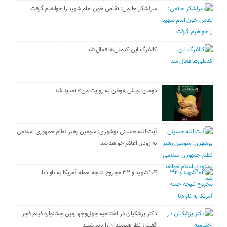
سرلشکر حاتمی: تقاص خون امام شهید را خواهیم گرفت
کالابرگ این کدملی‌ها فعال شد
دومین پویش «وطن به روایت من» تمدید شد
آیت الله حسینی بوشهری: سومین رهبر نظام جمهوری اسلامی
به زودی اعلام خواهد شد
۱۰۴ شهید و ۳۲ مجروح نتیجه حمله آمریکا به ناو دنا
دکتر پزشکیان در اختتامیه چهل‌وچهارمین جشنواره فیلم فجر
گفت ؛ نظر هنرمندان را باید شنید