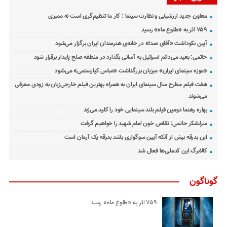
معاون جدید ارزشیابی و نظارت سینما : کار ما تنظیم‌گری است نه ممیزی
۷۵۹ اثر به «طلوع ماه» رسید
آیین نکوداشت «آقای صدا» در خانه‌ی هنرمندان ایران برگزار می‌شود
خاتمی: بعید می‌دانم اسرائیل به آسانی بگذارد در منطقه صلح پایدار برقرار شود
«موزه سینمای ایران» میزبان بزرگداشت «عباس کیارستمی» می‌شود
هفت فیلم مطرح سال سینمای ایران به همراه بهترین فیلم خارجی‌زبان به زودی معرفی
می‌شوند
بهاره رهنما دومین فیلم بلند سینمایی خود را کلید می‌زند
سرلشکر حاتمی: تقاص خون امام شهید را خواهیم گرفت
این بدرقه بیش از آنکه آیین سوگواری باشد بدرقه یک آرمان است
کالابرگ این کدملی‌ها فعال شد
گوناگون
۷۵۹ اثر به «طلوع ماه» رسید