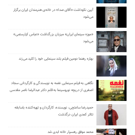
آیین نکوداشت «آقای صدا» در خانه‌ی هنرمندان ایران برگزار
می‌شود
«موزه سینمای ایران» میزبان بزرگداشت «عباس کیارستمی»
می‌شود
بهاره رهنما دومین فیلم بلند سینمایی خود را کلید می‌زند
نگاهی به فیلم سینمایی نغمه به نویسندگی و کارگردانی سجاد
اصغری از دریچه نوروسینما به قلم دکتر عبدالرضا ناصر مقدسی
حمیدرضا ساعتچی، نویسنده، کارگردان و تهیه‌کننده باسابقه
تئاتر کمدی ایران درگذشت
محمد موفق رهسپار خانه ابدی شد