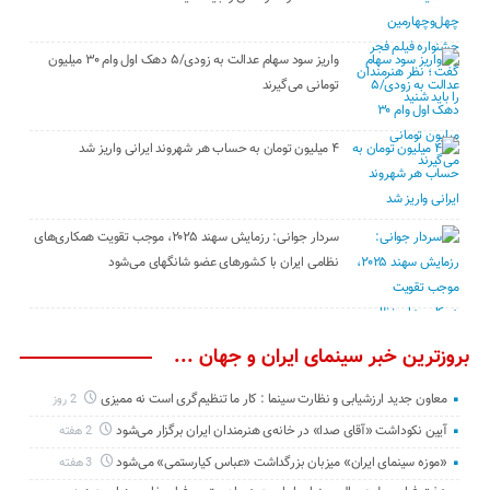
واریز سود سهام عدالت به زودی/۵ دهک اول وام ۳۰ میلیون
تومانی می‌گیرند
۴ میلیون تومان به حساب هر شهروند ایرانی واریز شد
سردار جوانی: رزمایش سهند ۲۰۲۵، موجب تقویت همکاری‌های
نظامی ایران با کشور‌های عضو شانگهای می‌شود
بروزترین خبر سینمای ایران و جهان ...
معاون جدید ارزشیابی و نظارت سینما : کار ما تنظیم‌گری است نه ممیزی
2 روز
آیین نکوداشت «آقای صدا» در خانه‌ی هنرمندان ایران برگزار می‌شود
2 هفته
«موزه سینمای ایران» میزبان بزرگداشت «عباس کیارستمی» می‌شود
3 هفته