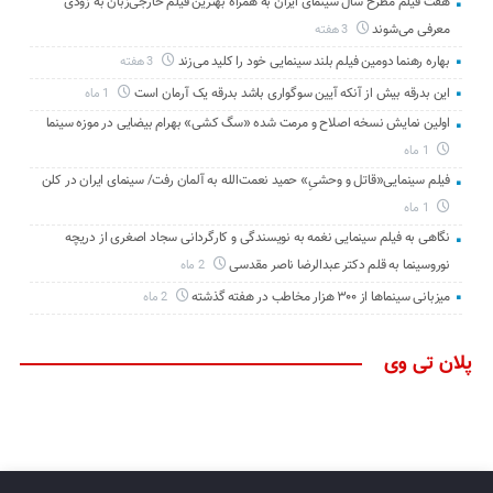
هفت فیلم مطرح سال سینمای ایران به همراه بهترین فیلم خارجی‌زبان به زودی
معرفی می‌شوند
3 هفته
بهاره رهنما دومین فیلم بلند سینمایی خود را کلید می‌زند
3 هفته
این بدرقه بیش از آنکه آیین سوگواری باشد بدرقه یک آرمان است
1 ماه
اولین نمایش نسخه اصلاح و مرمت شده «سگ کشی» بهرام بیضایی در موزه سینما
1 ماه
فیلم سینمایی«قاتل و وحشیِ» حمید نعمت‌الله به آلمان رفت/ سینمای ایران در کلن
1 ماه
نگاهی به فیلم سینمایی نغمه به نویسندگی و کارگردانی سجاد اصغری از دریچه
نوروسینما به قلم دکتر عبدالرضا ناصر مقدسی
2 ماه
میزبانی سینماها از ۳۰۰ هزار مخاطب در هفته گذشته
2 ماه
پلان تی وی