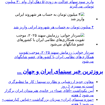
واریز سود سهام عدالت به زودی/۵ دهک اول وام ۳۰ میلیون
تومانی می‌گیرند
۴ میلیون تومان به حساب هر شهروند ایرانی واریز شد
سردار جوانی: رزمایش سهند ۲۰۲۵، موجب تقویت
همکاری‌های نظامی ایران با کشور‌های عضو شانگهای
می‌شود
بروزترین خبر سینمای ایران و جهان ...
معاون جدید ارزشیابی و نظارت سینما : کار ما تنظیم‌گری
است نه ممیزی
3 روز
آیین نکوداشت «آقای صدا» در خانه‌ی هنرمندان ایران برگزار
می‌شود
2 هفته
«موزه سینمای ایران» میزبان بزرگداشت «عباس کیارستمی»
می‌شود
3 هفته