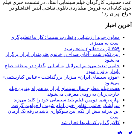
عماد حسینی، کارگردان فیلم سینمایی استاد، در نشست خبری فیلم
خود، کنایه‌ای به فروش میلیاردی تابلوی نقاشی آیدین آغداشلو در
حراج تهران زد.؛
آخرین اخبار
معاون جدید ارزشیابی و نظارت سینما : کار ما تنظیم‌گری
است نه ممیزی
۷۵۹ اثر به «طلوع ماه» رسید
آیین نکوداشت «آقای صدا» در خانه‌ی هنرمندان ایران برگزار
می‌شود
خاتمی: بعید می‌دانم اسرائیل به آسانی بگذارد در منطقه صلح
پایدار برقرار شود
«موزه سینمای ایران» میزبان بزرگداشت «عباس کیارستمی»
می‌شود
هفت فیلم مطرح سال سینمای ایران به همراه بهترین فیلم
خارجی‌زبان به زودی معرفی می‌شوند
بهاره رهنما دومین فیلم بلند سینمایی خود را کلید می‌زند
سرلشکر حاتمی: تقاص خون امام شهید را خواهیم گرفت
این بدرقه بیش از آنکه آیین سوگواری باشد بدرقه یک آرمان
است
کالابرگ این کدملی‌ها فعال شد