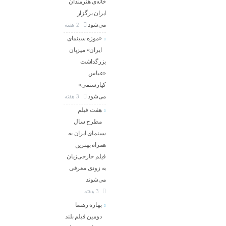
خانه‌ی هنرمندان
ایران برگزار
می‌شود
2 هفته
«موزه سینمای
ایران» میزبان
بزرگداشت
«عباس
کیارستمی»
می‌شود
3 هفته
هفت فیلم
مطرح سال
سینمای ایران به
همراه بهترین
فیلم خارجی‌زبان
به زودی معرفی
می‌شوند
3 هفته
بهاره رهنما
دومین فیلم بلند