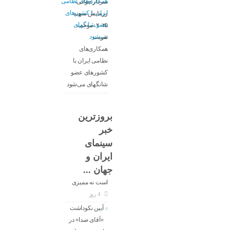
سردار جوانی:
رزمایش سهند
۲۰۲۵، موجب
تقویت
همکاری‌های
نظامی ایران با
کشور‌های عضو
شانگهای می‌شود
بروزترین
خبر
معاون جدید
سینمای
ارزشیابی و
ایران و
نظارت سینما :
جهان ...
کار ما تنظیم‌گری
است نه ممیزی
4 روز
آیین نکوداشت
«آقای صدا» در