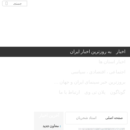
اخبار
به روزترین اخبار ایران
اخبار استان ها
اجتماعی ، اقتصادی ، سیاسی
بروزترین خبر سینمای ایران و جهان …
گوناگون
پلان تی وی
ارتباط با ما
امروز شنبه ۱۷ مرداد ۱۴۰۵ - Saturday 8 August 2026
آخرین اخبار
صفحه اصلی
استاد شحربان
معاون جدید