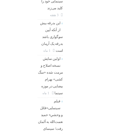
سینمایی خود را
کلید می‌زند
3 هفته
این بدرقه بیش
از آنکه آیین
سوگواری باشد
بدرقه یک آرمان
است
1 ماه
اولین نمایش
نسخه اصلاح و
مرمت شده «سگ
کشی» بهرام
بیضایی در موزه
سینما
1 ماه
فیلم
سینمایی«قاتل
و وحشیِ» حمید
نعمت‌الله به آلمان
رفت/ سینمای