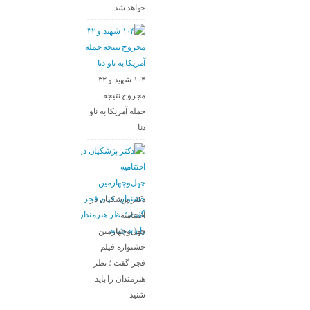
خواهد شد
۱۰۴ شهید و ۳۲
مجروح نتیجه
حمله آمریکا به ناو
دنا
دکتر پزشکیان در
اختتامیه
چهل‌وچهارمین
جشنواره فیلم
فجر گفت ؛ نظر
هنرمندان را باید
شنید