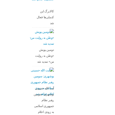
کالابرگ این
کدملی‌ها فعال
شد
دومین پویش
«وطن به روایت
من» تمدید شد
آیت الله حسینی
بوشهری: سومین
رهبر نظام
جمهوری اسلامی
به زودی اعلام