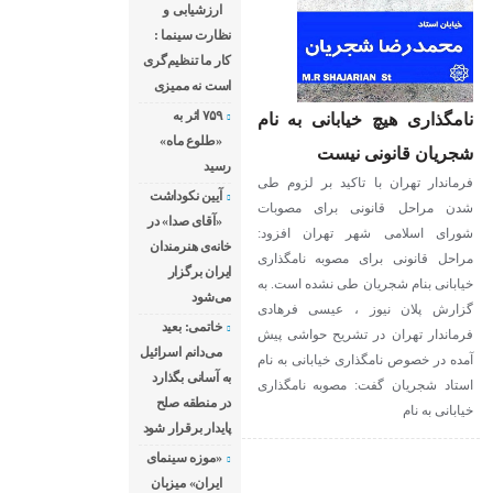
ارزشیابی و
نظارت سینما :
کار ما تنظیم‌گری
است نه ممیزی
۷۵۹ اثر به
نامگذاری هیچ خیابانی به نام
«طلوع ماه»
شجریان قانونی نیست
رسید
فرماندار تهران با تاکید بر لزوم طی
آیین نکوداشت
شدن مراحل قانونی برای مصوبات
«آقای صدا» در
شورای اسلامی شهر تهران افزود:
خانه‌ی هنرمندان
مراحل قانونی برای مصوبه نامگذاری
ایران برگزار
خیابانی بنام شجریان طی نشده است. به
می‌شود
گزارش پلان نیوز ، عیسی فرهادی
خاتمی: بعید
فرماندار تهران در تشریح حواشی پیش
می‌دانم اسرائیل
آمده در خصوص نامگذاری خیابانی به نام
به آسانی بگذارد
استاد شجریان گفت: مصوبه نامگذاری
در منطقه صلح
خیابانی به نام
پایدار برقرار شود
«موزه سینمای
ایران» میزبان