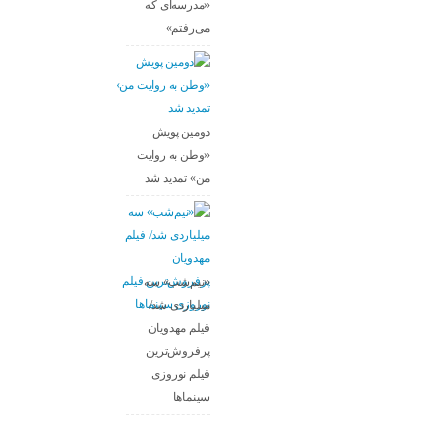
«مدرسه‌ای که
می‌رفتم»
دومین پویش
«وطن به روایت
من» تمدید شد
«نیم‌شب» سه
میلیاردی شد/
فیلم مهدویان
پرفروش‌ترین
فیلم نوروزی
سینماها