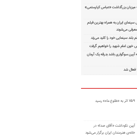
 میزبان بزرگداشت «عباس کیارستمی»
ینمای ایران به همراه بهترین فیلم
معرفی می‌شوند
م بلند سینمایی خود را کلید می‌زند
 خون امام شهید را خواهیم گرفت
ه آیین سوگواری باشد بدرقه یک آرمان
 فعال شد
۷۵۹ اثر به «طلوع ماه» رسید
آیین نکوداشت «آقای صدا» در
خانه‌ی هنرمندان ایران برگزار می‌شود