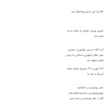
کالابرگ این کدملی‌ها فعال شد
دومین پویش «وطن به روایت من»
تمدید شد
آیت الله حسینی بوشهری: سومین
رهبر نظام جمهوری اسلامی به زودی
اعلام خواهد شد
۱۰۴ شهید و ۳۲ مجروح نتیجه حمله
آمریکا به ناو دنا
دکتر پزشکیان در اختتامیه
چهل‌وچهارمین جشنواره فیلم فجر
گفت ؛ نظر هنرمندان را باید شنید