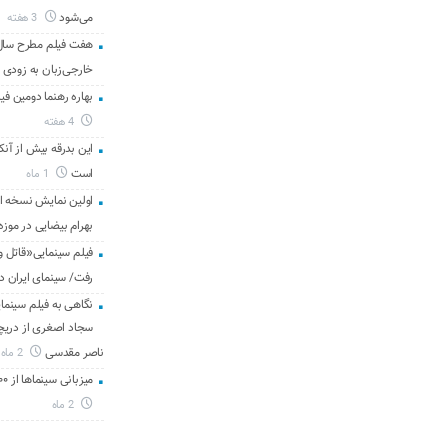
می‌شود
3 هفته
هفت فیلم مطرح سال س
خارجی‌زبان به زودی 
بهاره رهنما دومین فیل
4 هفته
این بدرقه بیش از آنک
است
1 ماه
اولین نمایش نسخه 
بهرام بیضایی در موزه
فیلم سینمایی«قاتل و
رفت/ سینمای ایران د
نگاهی به فیلم سینمای
سجاد اصغری از دریچه 
ناصر مقدسی
2 ماه
میزبانی سینماها از ۳۰۰ هزار مخاطب در هفته گذشته
2 ماه