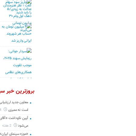
بروزترین خبر سین
معاون جدید ارزشیابی 
است نه ممیزی
4 روز
آیین نکوداشت «آقای ص
می‌شود
2 هفته
«موزه سینمای ایران