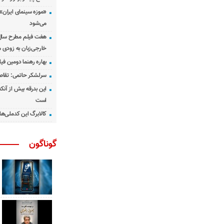
«موزه سینمای ایران»
می‌شود
هفت فیلم مطرح سال س
خارجی‌زبان به زودی 
بهاره رهنما دومین فیل
سرلشکر حاتمی: تقاص
این بدرقه بیش از آنک
است
کالابرگ این کدملی‌ها
گوناگون