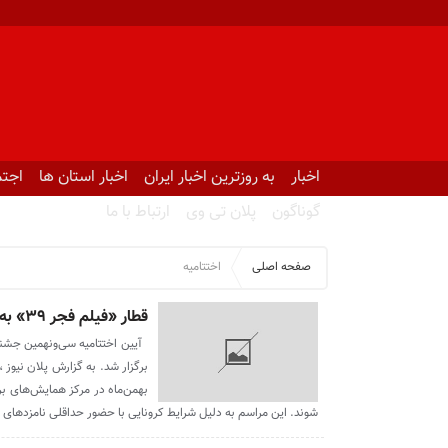
اخبار
به روزترین اخبار ایران
اخبار استان ها
اجتم
گوناگون
پلان تی وی
ارتباط با ما
صفحه اصلی
اختتامیه
قطار «فیلم فجر ۳۹» به ایستگاه پایانی رسید
آیین اختتامیه سی‌ونهمین جشنو
بهمن‌ماه در مرکز همایش‌های بر
شوند. این مراسم به دلیل شرایط کرونایی با حضور حداقلی نامزدها