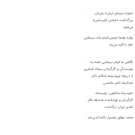
«موزه سینمای ایران» میزبان
بزرگداشت «عباس کیارستمی»
می‌شود
بهاره رهنما دومین فیلم بلند سینمایی
خود را کلید می‌زند
نگاهی به فیلم سینمایی نغمه به
نویسندگی و کارگردانی سجاد اصغری
از دریچه نوروسینما به قلم دکتر
عبدالرضا ناصر مقدسی
حمیدرضا ساعتچی، نویسنده،
کارگردان و تهیه‌کننده باسابقه تئاتر
کمدی ایران درگذشت
محمد موفق رهسپار خانه ابدی شد