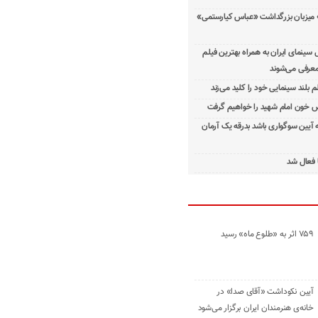
 میزبان بزرگداشت «عباس کیارستمی»
ینمای ایران به همراه بهترین فیلم
معرفی می‌شوند
م بلند سینمایی خود را کلید می‌زند
 خون امام شهید را خواهیم گرفت
ه آیین سوگواری باشد بدرقه یک آرمان
 فعال شد
۷۵۹ اثر به «طلوع ماه» رسید
آیین نکوداشت «آقای صدا» در
خانه‌ی هنرمندان ایران برگزار می‌شود