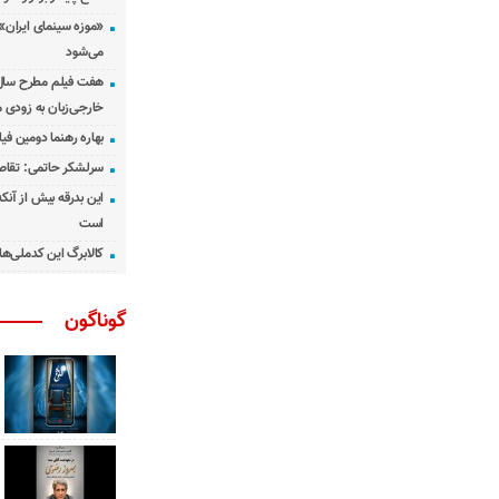
«موزه سینمای ایران»
می‌شود
هفت فیلم مطرح سال س
خارجی‌زبان به زودی 
بهاره رهنما دومین فیل
سرلشکر حاتمی: تقاص
این بدرقه بیش از آنک
است
کالابرگ این کدملی‌ها
گوناگون