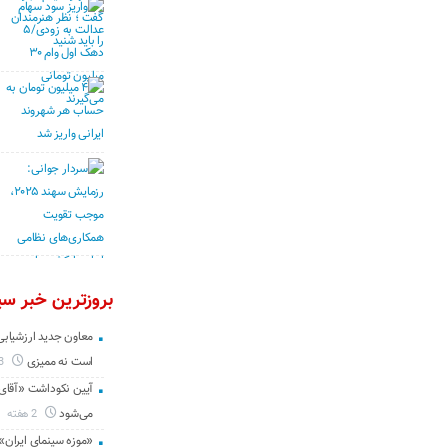
بروزترین خبر سین
معاون جدید ارزشیابی 
است نه ممیزی
3 روز
آیین نکوداشت «آقای ص
می‌شود
2 هفته
«موزه سینمای ایران