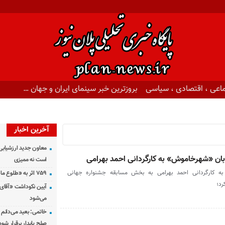
اعی ، اقتصادی ، سیاسی
بروزترین خبر سینمای ایران و جهان …
آخرین اخبار
معاون جدید ارزشیابی 
بان «شهرخاموش» به کارگردانی احمد بهرامی
است نه ممیزی
ه کارگردانی احمد بهرامی به بخش مسابقه جشنواره جهانی
۷۵۹ اثر به «طلوع ماه» رسید
رد؛
آیین نکوداشت «آقای ص
می‌شود
خاتمی: بعید می‌دانم 
صلح پایدار برقرار شود