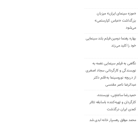
«موزه سینمای ایران» میزبان
بزرگداشت «عباس کیارستمی»
می‌شود
بهاره رهنما دومین فیلم بلند سینمایی
خود را کلید می‌زند
نگاهی به فیلم سینمایی نغمه به
نویسندگی و کارگردانی سجاد اصغری
از دریچه نوروسینما به قلم دکتر
عبدالرضا ناصر مقدسی
حمیدرضا ساعتچی، نویسنده،
کارگردان و تهیه‌کننده باسابقه تئاتر
کمدی ایران درگذشت
محمد موفق رهسپار خانه ابدی شد