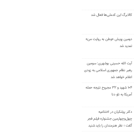
کالابرگ این کدملی‌ها فعال شد
دومین پویش «وطن به روایت من»
تمدید شد
آیت الله حسینی بوشهری: سومین
رهبر نظام جمهوری اسلامی به زودی
اعلام خواهد شد
۱۰۴ شهید و ۳۲ مجروح نتیجه حمله
آمریکا به ناو دنا
دکتر پزشکیان در اختتامیه
چهل‌وچهارمین جشنواره فیلم فجر
گفت ؛ نظر هنرمندان را باید شنید