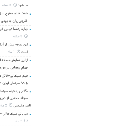
می‌شود
3 هفته
هفت فیلم مطرح سال س
خارجی‌زبان به زودی 
بهاره رهنما دومین فیل
3 هفته
این بدرقه بیش از آنک
است
1 ماه
اولین نمایش نسخه 
بهرام بیضایی در موزه
فیلم سینمایی«قاتل و
رفت/ سینمای ایران د
نگاهی به فیلم سینمای
سجاد اصغری از دریچه 
ناصر مقدسی
2 ماه
میزبانی سینماها از ۳۰۰ هزار مخاطب در هفته گذشته
2 ماه