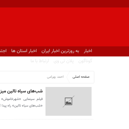
اخبار
به روزترین اخبار ایران
اخبار استان ها
اجتم
گوناگون
پلان تی وی
ارتباط با ما
صفحه اصلی
احمد بهرامی
شب‌های سیاه تالین میز
فیلم سینمایی «شهرخاموش» ب
«شب‌های سیاه تالین» راه پیدا ک