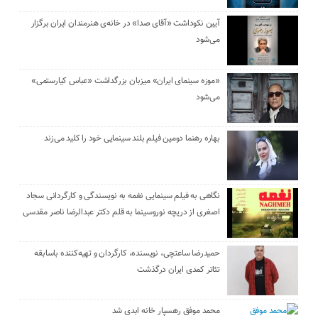
آیین نکوداشت «آقای صدا» در خانه‌ی هنرمندان ایران برگزار
می‌شود
«موزه سینمای ایران» میزبان بزرگداشت «عباس کیارستمی»
می‌شود
بهاره رهنما دومین فیلم بلند سینمایی خود را کلید می‌زند
نگاهی به فیلم سینمایی نغمه به نویسندگی و کارگردانی سجاد
اصغری از دریچه نوروسینما به قلم دکتر عبدالرضا ناصر مقدسی
حمیدرضا ساعتچی، نویسنده، کارگردان و تهیه‌کننده باسابقه
تئاتر کمدی ایران درگذشت
محمد موفق رهسپار خانه ابدی شد