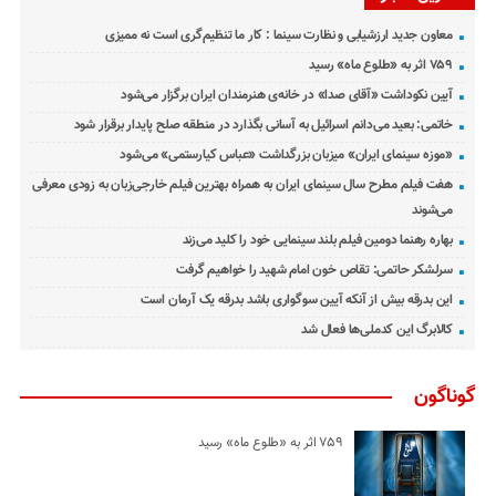
معاون جدید ارزشیابی و نظارت سینما : کار ما تنظیم‌گری است نه ممیزی
۷۵۹ اثر به «طلوع ماه» رسید
آیین نکوداشت «آقای صدا» در خانه‌ی هنرمندان ایران برگزار می‌شود
خاتمی: بعید می‌دانم اسرائیل به آسانی بگذارد در منطقه صلح پایدار برقرار شود
«موزه سینمای ایران» میزبان بزرگداشت «عباس کیارستمی» می‌شود
هفت فیلم مطرح سال سینمای ایران به همراه بهترین فیلم خارجی‌زبان به زودی معرفی
می‌شوند
بهاره رهنما دومین فیلم بلند سینمایی خود را کلید می‌زند
سرلشکر حاتمی: تقاص خون امام شهید را خواهیم گرفت
این بدرقه بیش از آنکه آیین سوگواری باشد بدرقه یک آرمان است
کالابرگ این کدملی‌ها فعال شد
گوناگون
۷۵۹ اثر به «طلوع ماه» رسید