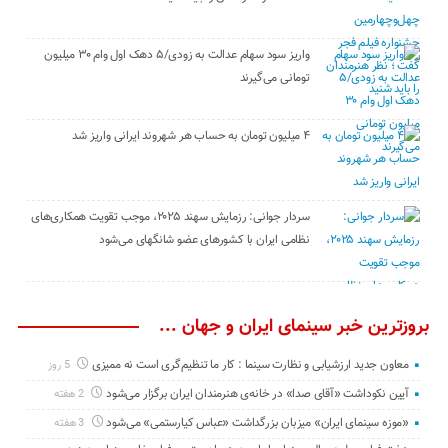
واریز سود سهام عدالت به زودی/۵ دهک اول وام ۳۰ میلیون
تومانی می‌گیرند
۴ میلیون تومان به حساب هر شهروند ایرانی واریز شد
سردار جوانی: رزمایش سهند ۲۰۲۵، موجب تقویت همکاری‌های
نظامی ایران با کشور‌های عضو شانگهای می‌شود
بروزترین خبر سینمای ایران و جهان ...
معاون جدید ارزشیابی و نظارت سینما : کار ما تنظیم‌گری است نه ممیزی
5 روز
آیین نکوداشت «آقای صدا» در خانه‌ی هنرمندان ایران برگزار می‌شود
2 هفته
«موزه سینمای ایران» میزبان بزرگداشت «عباس کیارستمی» می‌شود
3 هفته