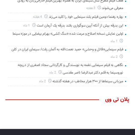
هفت فیلم مطرح سال سینمای ایران به همراه بهترین فیلم خارجی‌زبان به زودی
معرفی می‌شوند
3 هفته
بهاره رهنما دومین فیلم بلند سینمایی خود را کلید می‌زند
4 هفته
این بدرقه بیش از آنکه آیین سوگواری باشد بدرقه یک آرمان است
1 ماه
اولین نمایش نسخه اصلاح و مرمت شده «سگ کشی» بهرام بیضایی در موزه سینما
1 ماه
فیلم سینمایی«قاتل و وحشیِ» حمید نعمت‌الله به آلمان رفت/ سینمای ایران در کلن
2 ماه
نگاهی به فیلم سینمایی نغمه به نویسندگی و کارگردانی سجاد اصغری از دریچه
نوروسینما به قلم دکتر عبدالرضا ناصر مقدسی
2 ماه
میزبانی سینماها از ۳۰۰ هزار مخاطب در هفته گذشته
2 ماه
پلان تی وی