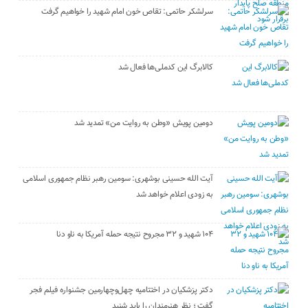
سرلشکر حاتمی: تقاص خون امام شهید را خواهیم گرفت
کالابرگ این کدملی‌ها فعال شد
دومین پویش «وطن به روایت من» تمدید شد
آیت الله حسینی بوشهری: سومین رهبر نظام جمهوری اسلامی
به زودی اعلام خواهد شد
۱۰۴ شهید و ۳۲ مجروح نتیجه حمله آمریکا به ناو دنا
دکتر پزشکیان در اختتامیه چهل‌وچهارمین جشنواره فیلم فجر
گفت ؛ نظر هنرمندان را باید شنید