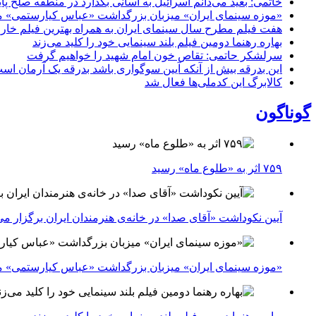
خاتمی: بعید می‌دانم اسرائیل به آسانی بگذارد در منطقه صلح پای
«موزه سینمای ایران» میزبان بزرگداشت «عباس کیارستمی» م
هفت فیلم مطرح سال سینمای ایران به همراه بهترین فیلم خار
بهاره رهنما دومین فیلم بلند سینمایی خود را کلید می‌زند
سرلشکر حاتمی: تقاص خون امام شهید را خواهیم گرفت
این بدرقه بیش از آنکه آیین سوگواری باشد بدرقه یک آرمان اس
کالابرگ این کدملی‌ها فعال شد
گوناگون
۷۵۹ اثر به «طلوع ماه» رسید
آیین نکوداشت «آقای صدا» در خانه‌ی هنرمندان ایران برگزار می
«موزه سینمای ایران» میزبان بزرگداشت «عباس کیارستمی» م