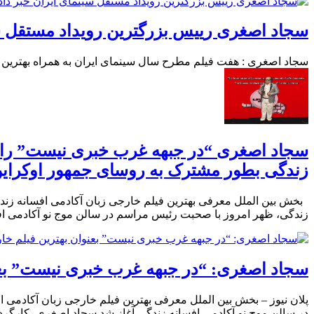
سجاد اصغری رییس بزرگترین رویداد مستقل سینمای ایران خبر داد ؛ ۱۴ تیر هفت فی
سجاد اصغری : هفت فیلم مطرح سال سینمای ایران به همراه بهترین بازیگر آکادمی ا
سجاد اصغری “در جبهه غرب خبری نیست” را بع
زندگی بطور مشترک به روسای جمهور اوکراین
زندگی، ظهر امروز با صحبت رئیس مراسم در سالن موج نو آکادمی افس
سجاد اصغری: “در جبهه غرب خبری نیست” بعن
در سالن موج نو آکادمی افسانه زندگی آغاز شد سجاد اصغری، کارگردان