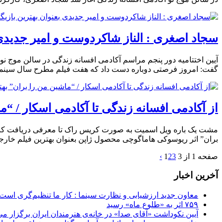
سجاد اصغری : الناز شاکردوست و امیر جدیدی 
آیین اختتامیه دور پنجم مراسم آکادمی افسانه زندگی در سالن موج نو
گفت: امروز فرصتی دوباره دست داد که هفت فیلم مطرح سال سینمای ایرا
از آکادمی افسانه زندگی تا آکادمی اسکار / “
مشت یک باره ویل اسمیت به صورت کریس راک تا معرفی دریافت کنندگا
بران” اثر ریوسوکی هاماگوچی محصول ژاپن بعنوان بهترین فیلم خارجی
صفحه 1 از 3
3
2
1
›
آخرین اخبار
معاون جدید ارزشیابی و نظارت سینما : کار ما تنظیم‌گری است
۷۵۹ اثر به «طلوع ماه» رسید
آیین نکوداشت «آقای صدا» در خانه‌ی هنرمندان ایران برگزار می