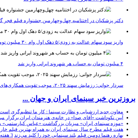
دکتر پزشکیان در اختتامیه چهل‌وچهارمین جشنواره فیلم فجر گفت
واریز سود سهام عدالت به زودی/۵ دهک اول وام ۳۰ میلیون تومانی می‌گیرند
۴ میلیون تومان به حساب هر شهروند ایرانی واریز شد
سردار جوانی: رزمایش سهند ۲۰۲۵، موجب تقویت همکاری‌های نظامی ایران با کشور‌های عضو شانگهای می‌شود
بروزترین خبر سینمای ایران و جهان ...
معاون جدید ارزشیابی و نظارت سینما : کار ما تنظیم‌گری است
آیین نکوداشت «آقای صدا» در خانه‌ی هنرمندان ایران برگزار می
«موزه سینمای ایران» میزبان بزرگداشت «عباس کیارستمی» م
هفت فیلم مطرح سال سینمای ایران به همراه بهترین فیلم خار
بهاره رهنما دومین فیلم بلند سینمایی خود را کلید می‌زند
3 هفته