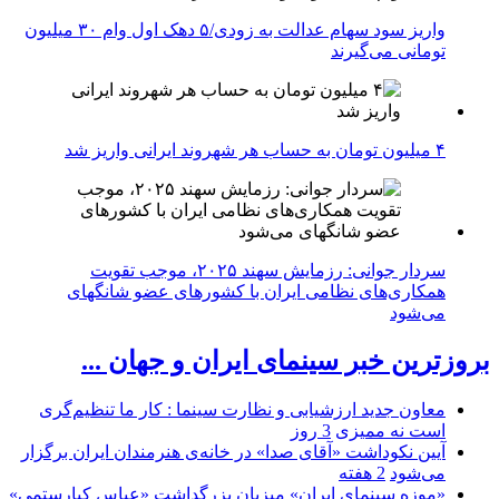
واریز سود سهام عدالت به زودی/۵ دهک اول وام ۳۰ میلیون
تومانی می‌گیرند
۴ میلیون تومان به حساب هر شهروند ایرانی واریز شد
سردار جوانی: رزمایش سهند ۲۰۲۵، موجب تقویت
همکاری‌های نظامی ایران با کشور‌های عضو شانگهای
می‌شود
بروزترین خبر سینمای ایران و جهان ...
معاون جدید ارزشیابی و نظارت سینما : کار ما تنظیم‌گری
است نه ممیزی
3 روز
آیین نکوداشت «آقای صدا» در خانه‌ی هنرمندان ایران برگزار
می‌شود
2 هفته
«موزه سینمای ایران» میزبان بزرگداشت «عباس کیارستمی»