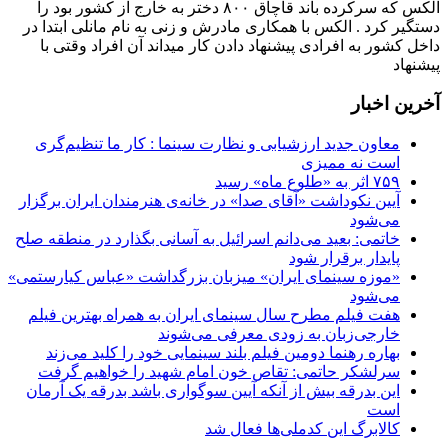
الکس که سرکرده باند قاچاق ۸۰۰ دختر به خارج از کشور بود را
دستگیر کرد . الکس با همکاری مادرش و زنی به نام مانلی ابتدا در
داخل کشور به افرادی پیشنهاد دادن کار میداند آن افراد وقتی با
پیشنهاد
آخرین اخبار
معاون جدید ارزشیابی و نظارت سینما : کار ما تنظیم‌گری
است نه ممیزی
۷۵۹ اثر به «طلوع ماه» رسید
آیین نکوداشت «آقای صدا» در خانه‌ی هنرمندان ایران برگزار
می‌شود
خاتمی: بعید می‌دانم اسرائیل به آسانی بگذارد در منطقه صلح
پایدار برقرار شود
«موزه سینمای ایران» میزبان بزرگداشت «عباس کیارستمی»
می‌شود
هفت فیلم مطرح سال سینمای ایران به همراه بهترین فیلم
خارجی‌زبان به زودی معرفی می‌شوند
بهاره رهنما دومین فیلم بلند سینمایی خود را کلید می‌زند
سرلشکر حاتمی: تقاص خون امام شهید را خواهیم گرفت
این بدرقه بیش از آنکه آیین سوگواری باشد بدرقه یک آرمان
است
کالابرگ این کدملی‌ها فعال شد