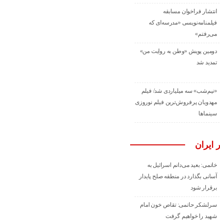
انتشار فراخوان مسابقه
فیلمنامه‌نویسی «مدرسه‌ای که
می‌رفتم»
دومین پویش «وطن به روایت من»
تمدید شد
«نیم‌شب» سه میلیاردی شد/ فیلم
مهدویان پرفروش‌ترین فیلم نوروزی
سینماها
 ایران
خاتمی: بعید می‌دانم اسرائیل به
آسانی بگذارد در منطقه صلح پایدار
برقرار شود
سرلشکر حاتمی: تقاص خون امام
شهید را خواهیم گرفت