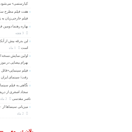
کیارستمی» می‌شود
هفت فیلم مطرح سال 
فیلم خارجی‌زبان به
بهاره رهنما دومین فی
3 هفته
این بدرقه بیش از آنک
است
1 ماه
اولین نمایش نسخه 
بهرام بیضایی در موز
فیلم سینمایی«قاتل و
رفت/ سینمای ایران 
نگاهی به فیلم سینما
سجاد اصغری از دریچه
ناصر مقدسی
2 ماه
میزبانی سینماها از ۳۰۰ هزار مخاطب در هفته گذشته
2 ماه
پلان تی وی