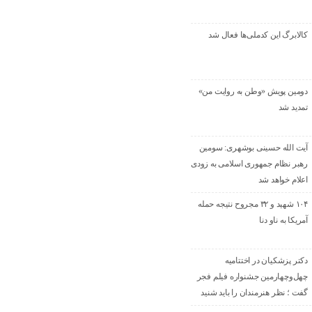
کالابرگ این کدملی‌ها فعال شد
دومین پویش «وطن به روایت من»
تمدید شد
آیت الله حسینی بوشهری: سومین
رهبر نظام جمهوری اسلامی به زودی
اعلام خواهد شد
۱۰۴ شهید و ۳۲ مجروح نتیجه حمله
آمریکا به ناو دنا
دکتر پزشکیان در اختتامیه
چهل‌وچهارمین جشنواره فیلم فجر
گفت ؛ نظر هنرمندان را باید شنید