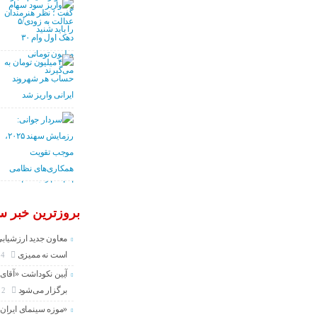
بروزترین خبر سی
معاون جدید ارزشیابی
است نه ممیزی
4 روز
آیین نکوداشت «آقای ص
برگزار می‌شود
2 هفته
«موزه سینمای ایران