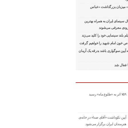
» میزبان بزرگداشت «عباس
سینمای ایران به همراه بهترین
 زودی معرفی می‌شوند
لم بلند سینمایی خود را کلید می‌زند
ص خون امام شهید را خواهیم گرفت
ه آیین سوگواری باشد بدرقه یک آرمان
ا فعال شد
۷۵۹ اثر به «طلوع ماه» رسید
آیین نکوداشت «آقای صدا» در خانه‌ی
هنرمندان ایران برگزار می‌شود