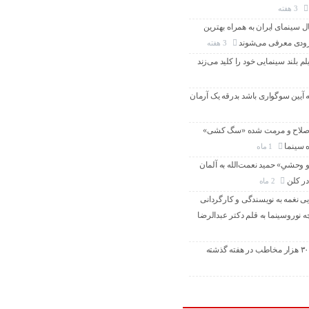
3 هفته
سینمای ایران به همراه بهترین
 زودی معرفی می‌شوند
3 هفته
لم بلند سینمایی خود را کلید می‌زند
ه آیین سوگواری باشد بدرقه یک آرمان
اصلاح و مرمت شده «سگ کشی»
ه سینما
1 ماه
 وحشیِ» حمید نعمت‌الله به آلمان
در کلن
2 ماه
یی نغمه به نویسندگی و کارگردانی
 نوروسینما به قلم دکتر عبدالرضا