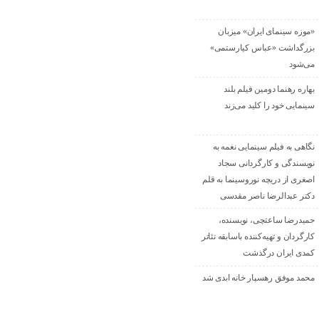
«موزه سینمای ایران» میزبان
بزرگداشت «عباس کیارستمی»
می‌شود
بهاره رهنما دومین فیلم بلند
سینمایی خود را کلید می‌زند
نگاهی به فیلم سینمایی نغمه به
نویسندگی و کارگردانی سجاد
اصغری از دریچه نوروسینما به قلم
دکتر عبدالرضا ناصر مقدسی
حمیدرضا ساعتچی، نویسنده،
کارگردان و تهیه‌کننده باسابقه تئاتر
کمدی ایران درگذشت
محمد موفق رهسپار خانه ابدی شد