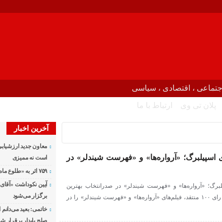
جتماعی ، اقتصادی ، سیاسی
پلان تی وی
ارتباط با ما
آخرین اخبار
معاون جدید ارزشیابی
 اسپیلبرگ؛ «آرواره‌ها» و «فهرست شیندلر» در
است نه ممیزی
۷۵۹ اثر به «طلوع ماه» رسید
آیین نکوداشت «آقای ص
لبرگ؛ «آرواره‌ها» و «فهرست شیندلر» در صدرانتخاب بهترین
برگزار می‌شود
فیلم‌های استیون اسپیلبرگ به رای ۱۰۰ منتقد، فیلم‌های «آرواره‌ها» و «فهرست شیندلر» را در
خاتمی: بعید می‌دانم 
صلح پایدار برقرار شو