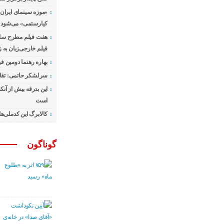
«موزه سینمای ایران
کیارستمی» می‌شود
هفت فیلم مطرح سال 
فیلم خارجی‌زبان به
بهاره رهنما دومین فی
سرلشکر حاتمی: تقا
این بدرقه بیش از آنک
است
کالابرگ این کدملی‌ه
گوناگون