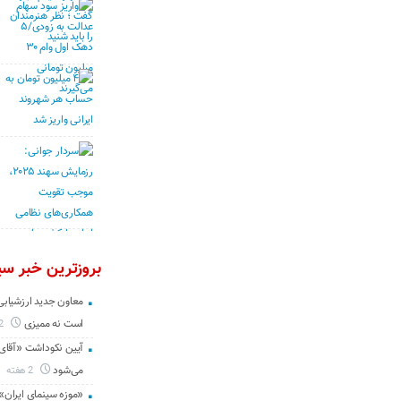
بروزترین خبر سین
معاون جدید ارزشیابی 
است نه ممیزی
2 روز
آیین نکوداشت «آقای ص
می‌شود
2 هفته
«موزه سینمای ایران