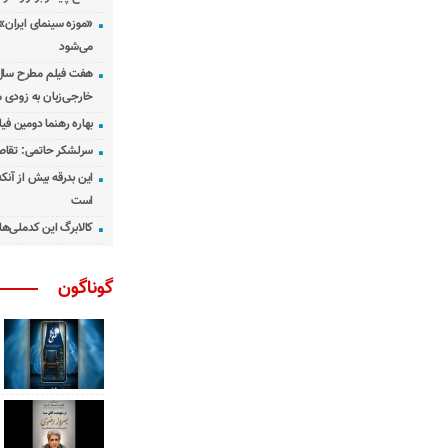
«موزه سینمای ایران»
می‌شود
هفت فیلم مطرح سال س
خارجی‌زبان به زودی 
بهاره رهنما دومین فیل
سرلشکر حاتمی: تقاص
این بدرقه بیش از آنک
است
کالابرگ این کدملی‌ها
گوناگون