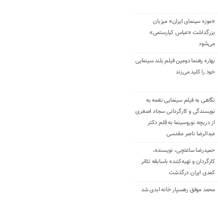
«موزه سینمای ایران» میزبان
بزرگداشت «عباس کیارستمی»
می‌شود
بهاره رهنما دومین فیلم بلند سینمایی
خود را کلید می‌زند
نگاهی به فیلم سینمایی نغمه به
نویسندگی و کارگردانی سجاد اصغری
از دریچه نوروسینما به قلم دکتر
عبدالرضا ناصر مقدسی
حمیدرضا ساعتچی، نویسنده،
کارگردان و تهیه‌کننده باسابقه تئاتر
کمدی ایران درگذشت
محمد موفق رهسپار خانه ابدی شد