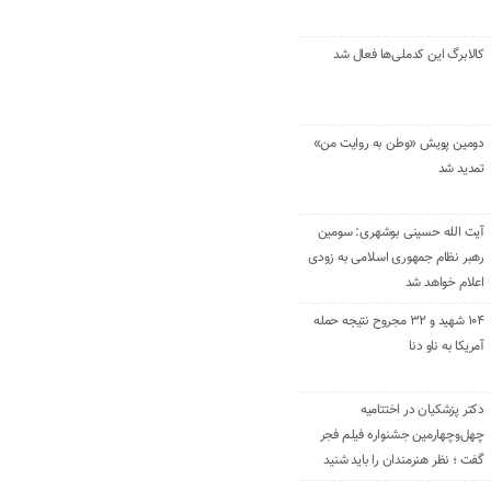
کالابرگ این کدملی‌ها فعال شد
دومین پویش «وطن به روایت من»
تمدید شد
آیت الله حسینی بوشهری: سومین
رهبر نظام جمهوری اسلامی به زودی
اعلام خواهد شد
۱۰۴ شهید و ۳۲ مجروح نتیجه حمله
آمریکا به ناو دنا
دکتر پزشکیان در اختتامیه
چهل‌وچهارمین جشنواره فیلم فجر
گفت ؛ نظر هنرمندان را باید شنید