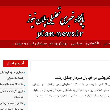
اعی ، اقتصادی ، سیاسی
بروزترین خبر سینمای ایران و جهان …
آخرین اخبار
معاون جدید ارزشیابی 
لافروشی در خیابان سردار جنگل رشت
است نه ممیزی
ی انتظامی شهرستان رشت گفت: سارقان پس از تعقیب و ربایش
۷۵۹ اثر به «طلوع ماه» رسید
ام رشت با زور وی را وادار به همکاری نموده و پس از در اختیار
آیین نکوداشت «آقای ص
 را مورد سرقت قرار دادند. به گزارش پلان نیوز ؛ سرهنگ ” محمود
می‌شود
خاتمی: بعید می‌دانم 
صلح پایدار برقرار شود