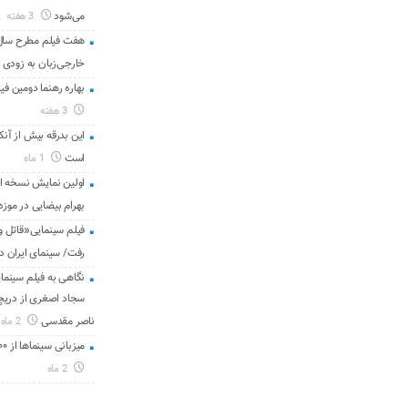
می‌شود
3 هفته
هفت فیلم مطرح سال س
خارجی‌زبان به زودی 
بهاره رهنما دومین فیل
3 هفته
این بدرقه بیش از آنک
است
1 ماه
اولین نمایش نسخه 
بهرام بیضایی در موزه
فیلم سینمایی«قاتل و
رفت/ سینمای ایران د
نگاهی به فیلم سینمای
سجاد اصغری از دریچه 
ناصر مقدسی
2 ماه
میزبانی سینماها از ۳۰۰ هزار مخاطب در هفته گذشته
2 ماه