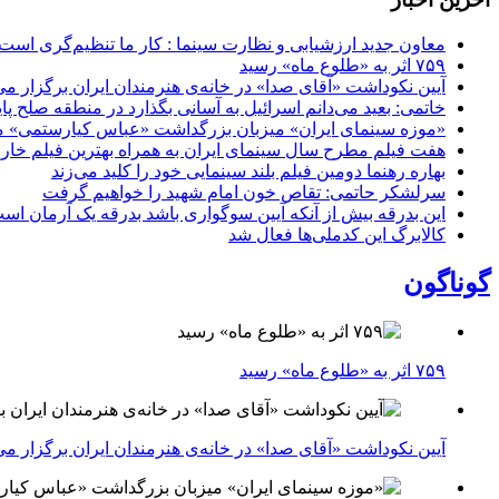
معاون جدید ارزشیابی و نظارت سینما : کار ما تنظیم‌گری است
۷۵۹ اثر به «طلوع ماه» رسید
آیین نکوداشت «آقای صدا» در خانه‌ی هنرمندان ایران برگزار می
خاتمی: بعید می‌دانم اسرائیل به آسانی بگذارد در منطقه صلح پای
«موزه سینمای ایران» میزبان بزرگداشت «عباس کیارستمی» م
هفت فیلم مطرح سال سینمای ایران به همراه بهترین فیلم خار
بهاره رهنما دومین فیلم بلند سینمایی خود را کلید می‌زند
سرلشکر حاتمی: تقاص خون امام شهید را خواهیم گرفت
این بدرقه بیش از آنکه آیین سوگواری باشد بدرقه یک آرمان اس
کالابرگ این کدملی‌ها فعال شد
گوناگون
۷۵۹ اثر به «طلوع ماه» رسید
آیین نکوداشت «آقای صدا» در خانه‌ی هنرمندان ایران برگزار می