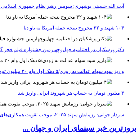
آیت الله حسینی بوشهری: سومین رهبر نظام جمهوری اسلامی ب
۱۰۴ شهید و ۳۲ مجروح نتیجه حمله آمریکا به ناو دنا
دکتر پزشکیان در اختتامیه چهل‌وچهارمین جشنواره فیلم فجر گفت
واریز سود سهام عدالت به زودی/۵ دهک اول وام ۳۰ میلیون تومانی می‌گیرند
۴ میلیون تومان به حساب هر شهروند ایرانی واریز شد
سردار جوانی: رزمایش سهند ۲۰۲۵، موجب تقویت همکاری‌های نظامی ایران با کشور‌های عضو شانگهای می‌شود
بروزترین خبر سینمای ایران و جهان ...