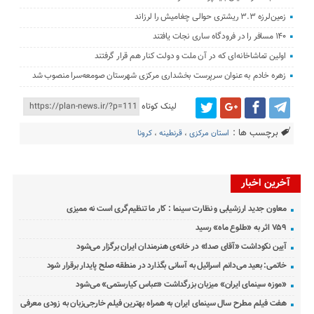
زمین‌لرزه ۳.۳ ریشتری حوالی چغامیش را لرزاند
۱۴۰ مسافر را در فرودگاه ساری نجات یافتند
اولین تماشاخانه‌ای که در آن ملت و دولت کنار هم قرار گرفتند
زهره خادم به عنوان سرپرست بخشداری مرکزی شهرستان صومعه‌سرا منصوب شد
لینک کوتاه
برچسب ها :
استان مرکزی
،
قرنطینه
،
کرونا
آخرین اخبار
معاون جدید ارزشیابی و نظارت سینما : کار ما تنظیم‌گری است نه ممیزی
۷۵۹ اثر به «طلوع ماه» رسید
آیین نکوداشت «آقای صدا» در خانه‌ی هنرمندان ایران برگزار می‌شود
خاتمی: بعید می‌دانم اسرائیل به آسانی بگذارد در منطقه صلح پایدار برقرار شود
«موزه سینمای ایران» میزبان بزرگداشت «عباس کیارستمی» می‌شود
هفت فیلم مطرح سال سینمای ایران به همراه بهترین فیلم خارجی‌زبان به زودی معرفی