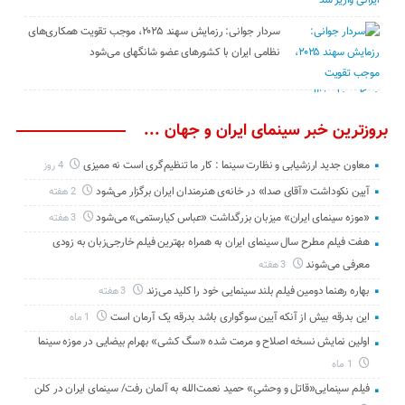
سردار جوانی: رزمایش سهند ۲۰۲۵، موجب تقویت همکاری‌های
نظامی ایران با کشور‌های عضو شانگهای می‌شود
بروزترین خبر سینمای ایران و جهان ...
معاون جدید ارزشیابی و نظارت سینما : کار ما تنظیم‌گری است نه ممیزی
4 روز
آیین نکوداشت «آقای صدا» در خانه‌ی هنرمندان ایران برگزار می‌شود
2 هفته
«موزه سینمای ایران» میزبان بزرگداشت «عباس کیارستمی» می‌شود
3 هفته
هفت فیلم مطرح سال سینمای ایران به همراه بهترین فیلم خارجی‌زبان به زودی
معرفی می‌شوند
3 هفته
بهاره رهنما دومین فیلم بلند سینمایی خود را کلید می‌زند
3 هفته
این بدرقه بیش از آنکه آیین سوگواری باشد بدرقه یک آرمان است
1 ماه
اولین نمایش نسخه اصلاح و مرمت شده «سگ کشی» بهرام بیضایی در موزه سینما
1 ماه
فیلم سینمایی«قاتل و وحشیِ» حمید نعمت‌الله به آلمان رفت/ سینمای ایران در کلن