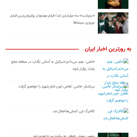
«نیم‌شب» سه میلیاردی شد/ فیلم مهدویان پرفروش‌ترین فیلم
نوروزی سینماها
به روزترین اخبار ایران
خاتمی: بعید می‌دانم اسرائیل به آسانی بگذارد در منطقه صلح
پایدار برقرار شود
سرلشکر حاتمی: تقاص خون امام شهید را خواهیم گرفت
کالابرگ این کدملی‌ها فعال شد
دومین پویش «وطن به روایت من» تمدید شد