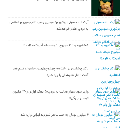
آیت الله حسینی بوشهری: سومین رهبر نظام جمهوری اسلامی
به زودی اعلام خواهد شد
۱۰۴ شهید و ۳۲ مجروح نتیجه حمله آمریکا به ناو دنا
دکتر پزشکیان در اختتامیه چهل‌وچهارمین جشنواره فیلم فجر
گفت ؛ نظر هنرمندان را باید شنید
واریز سود سهام عدالت به زودی/۵ دهک اول وام ۳۰ میلیون
تومانی می‌گیرند
۴ میلیون تومان به حساب هر شهروند ایرانی واریز شد