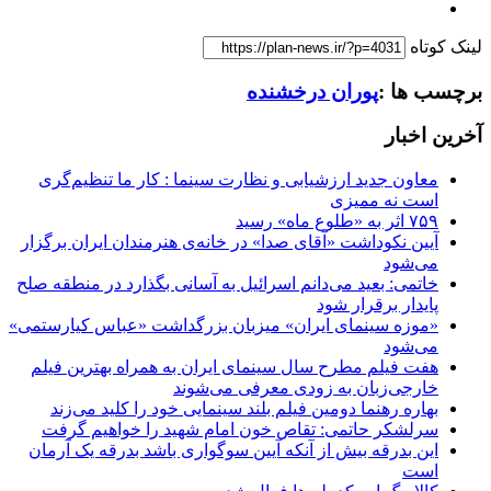
لینک کوتاه
برچسب ها :
پوران درخشنده
آخرین اخبار
معاون جدید ارزشیابی و نظارت سینما : کار ما تنظیم‌گری
است نه ممیزی
۷۵۹ اثر به «طلوع ماه» رسید
آیین نکوداشت «آقای صدا» در خانه‌ی هنرمندان ایران برگزار
می‌شود
خاتمی: بعید می‌دانم اسرائیل به آسانی بگذارد در منطقه صلح
پایدار برقرار شود
«موزه سینمای ایران» میزبان بزرگداشت «عباس کیارستمی»
می‌شود
هفت فیلم مطرح سال سینمای ایران به همراه بهترین فیلم
خارجی‌زبان به زودی معرفی می‌شوند
بهاره رهنما دومین فیلم بلند سینمایی خود را کلید می‌زند
سرلشکر حاتمی: تقاص خون امام شهید را خواهیم گرفت
این بدرقه بیش از آنکه آیین سوگواری باشد بدرقه یک آرمان
است