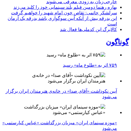
خارجی‌زبان به زودی معرفی می‌شوند
بهاره رهنما دومین فیلم بلند سینمایی خود را کلید می‌زند
سرلشکر حاتمی: تقاص خون امام شهید را خواهیم گرفت
این بدرقه بیش از آنکه آیین سوگواری باشد بدرقه یک آرمان
است
کالابرگ این کدملی‌ها فعال شد
گوناگون
۷۵۹ اثر به «طلوع ماه» رسید
آیین نکوداشت «آقای صدا» در خانه‌ی هنرمندان ایران برگزار
می‌شود
«موزه سینمای ایران» میزبان بزرگداشت «عباس کیارستمی»
می‌شود