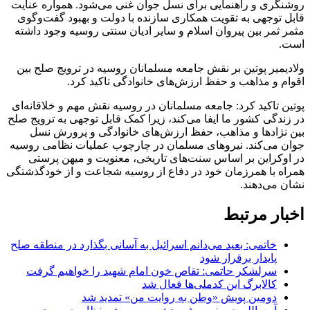
روشنگری و راهنمایی برای نسل جوان غنی می‌شود. همواره عنایت
قابل توجهی به تقویت همکاری سازنده با دولت و بهبود گفت‌وگوی
مثمر ثمر بین پیروان اسلام و سایر ادیان سنتی روسیه وجود داشته
است.
ولادیمیر پوتین بر نقش جامعه مسلمانان روسیه در ترویج صلح بین
اقوام و مذاهب و حفظ ارزش‌های خانوادگی تاکید کرد.
پوتین تاکید کرد: جامعه مسلمانان در روسیه نقش مهم و خلاقانه‌ای
در زندگی کشور ما ایفا می‌کند، زیرا کمک قابل توجهی به ترویج صلح
بین نژادها و مذاهب، حفظ ارزش‌های خانوادگی و پرورش نسل
جوان می‌کند. نیروهای مسلمان در چارچوب عملیات نظامی روسیه
در اوکراین بر اساس سنت‌های تاریخی، معنویت و میهن پرستی
همراه با همرزمان خود در دفاع از روسیه شجاعت و از خودگذشتگی
نشان می‌دهند.
اخبار مرتبط
خاتمی: بعید می‌دانم اسرائیل به آسانی بگذارد در منطقه صلح
پایدار برقرار شود
سرلشکر حاتمی: تقاص خون امام شهید را خواهیم گرفت
کالابرگ این کدملی‌ها فعال شد
دومین پویش «وطن به روایت من» تمدید شد