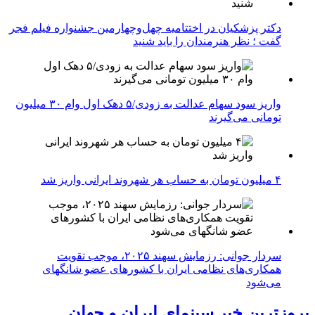
دکتر پزشکیان در اختتامیه چهل‌وچهارمین جشنواره فیلم فجر
گفت ؛ نظر هنرمندان را باید شنید
واریز سود سهام عدالت به زودی/۵ دهک اول وام ۳۰ میلیون
تومانی می‌گیرند
۴ میلیون تومان به حساب هر شهروند ایرانی واریز شد
سردار جوانی: رزمایش سهند ۲۰۲۵، موجب تقویت
همکاری‌های نظامی ایران با کشور‌های عضو شانگهای
می‌شود
بروزترین خبر سینمای ایران و جهان ...