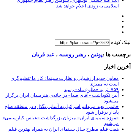
آیت الله حسینی بوشهری: سومین رهبر نظام جمهوری
اسلامی به زودی اعلام خواهد شد
لینک کوتاه
برچسب ها :
پوتین
،
رهبر روسیه
،
عید قربان
آخرین اخبار
معاون جدید ارزشیابی و نظارت سینما : کار ما تنظیم‌گری
است نه ممیزی
۷۵۹ اثر به «طلوع ماه» رسید
آیین نکوداشت «آقای صدا» در خانه‌ی هنرمندان ایران برگزار
می‌شود
خاتمی: بعید می‌دانم اسرائیل به آسانی بگذارد در منطقه صلح
پایدار برقرار شود
«موزه سینمای ایران» میزبان بزرگداشت «عباس کیارستمی»
می‌شود
هفت فیلم مطرح سال سینمای ایران به همراه بهترین فیلم