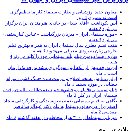
معاون جدید ارزشیابی و نظارت سینما : کار ما تنظیم‌گری
است نه ممیزی
4 روز
آیین نکوداشت «آقای صدا» در خانه‌ی هنرمندان ایران برگزار
می‌شود
2 هفته
«موزه سینمای ایران» میزبان بزرگداشت «عباس کیارستمی»
می‌شود
3 هفته
هفت فیلم مطرح سال سینمای ایران به همراه بهترین فیلم
خارجی‌زبان به زودی معرفی می‌شوند
3 هفته
بهاره رهنما دومین فیلم بلند سینمایی خود را کلید می‌زند
4
هفته
این بدرقه بیش از آنکه آیین سوگواری باشد بدرقه یک آرمان
است
1 ماه
اولین نمایش نسخه اصلاح و مرمت شده «سگ کشی» بهرام
بیضایی در موزه سینما
1 ماه
فیلم سینمایی«قاتل و وحشیِ» حمید نعمت‌الله به آلمان رفت/
سینمای ایران در کلن
2 ماه
نگاهی به فیلم سینمایی نغمه به نویسندگی و کارگردانی سجاد
اصغری از دریچه نوروسینما به قلم دکتر عبدالرضا ناصر
مقدسی
2 ماه
میزبانی سینماها از ۳۰۰ هزار مخاطب در هفته گذشته
2 ماه
پلان تی وی