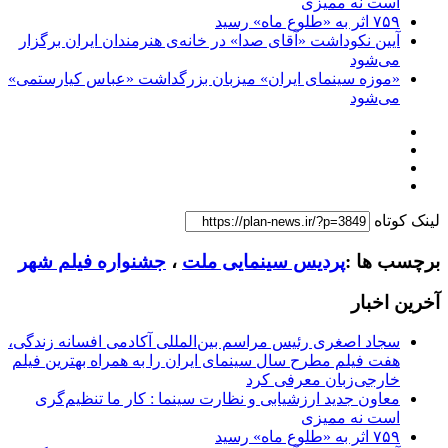
است نه ممیزی
۷۵۹ اثر به «طلوع ماه» رسید
آیین نکوداشت «آقای صدا» در خانه‌ی هنرمندان ایران برگزار
می‌شود
«موزه سینمای ایران» میزبان بزرگداشت «عباس کیارستمی»
می‌شود
لینک کوتاه
برچسب ها :
پردیس سینمایی ملت
،
جشنواره فیلم شهر
آخرین اخبار
سجاد اصغری رئیس مراسم بین‌المللی آکادمی افسانه زندگی،
هفت فیلم مطرح سال سینمای ایران را به همراه بهترین فیلم
خارجی‌زبان معرفی کرد
معاون جدید ارزشیابی و نظارت سینما : کار ما تنظیم‌گری
است نه ممیزی
۷۵۹ اثر به «طلوع ماه» رسید