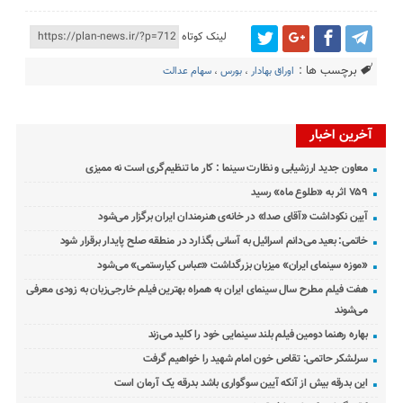
لینک کوتاه
برچسب ها :
اوراق بهادار
،
بورس
،
سهام عدالت
آخرین اخبار
معاون جدید ارزشیابی و نظارت سینما : کار ما تنظیم‌گری است نه ممیزی
۷۵۹ اثر به «طلوع ماه» رسید
آیین نکوداشت «آقای صدا» در خانه‌ی هنرمندان ایران برگزار می‌شود
خاتمی: بعید می‌دانم اسرائیل به آسانی بگذارد در منطقه صلح پایدار برقرار شود
«موزه سینمای ایران» میزبان بزرگداشت «عباس کیارستمی» می‌شود
هفت فیلم مطرح سال سینمای ایران به همراه بهترین فیلم خارجی‌زبان به زودی معرفی
می‌شوند
بهاره رهنما دومین فیلم بلند سینمایی خود را کلید می‌زند
سرلشکر حاتمی: تقاص خون امام شهید را خواهیم گرفت
این بدرقه بیش از آنکه آیین سوگواری باشد بدرقه یک آرمان است