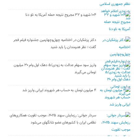
۱۰۴ شهید و ۳۲ مجروح نتیجه حمله آمریکا به ناو دنا
دکتر پزشکیان در اختتامیه چهل‌وچهارمین جشنواره فیلم فجر
گفت ؛ نظر هنرمندان را باید شنید
واریز سود سهام عدالت به زودی/۵ دهک اول وام ۳۰ میلیون
تومانی می‌گیرند
۴ میلیون تومان به حساب هر شهروند ایرانی واریز شد
سردار جوانی: رزمایش سهند ۲۰۲۵، موجب تقویت همکاری‌های
نظامی ایران با کشور‌های عضو شانگهای می‌شود