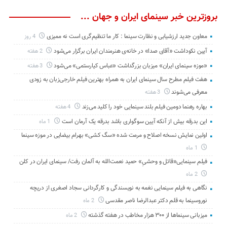
بروزترین خبر سینمای ایران و جهان ...
معاون جدید ارزشیابی و نظارت سینما : کار ما تنظیم‌گری است نه ممیزی
4 روز
آیین نکوداشت «آقای صدا» در خانه‌ی هنرمندان ایران برگزار می‌شود
2 هفته
«موزه سینمای ایران» میزبان بزرگداشت «عباس کیارستمی» می‌شود
3 هفته
هفت فیلم مطرح سال سینمای ایران به همراه بهترین فیلم خارجی‌زبان به زودی
معرفی می‌شوند
3 هفته
بهاره رهنما دومین فیلم بلند سینمایی خود را کلید می‌زند
4 هفته
این بدرقه بیش از آنکه آیین سوگواری باشد بدرقه یک آرمان است
1 ماه
اولین نمایش نسخه اصلاح و مرمت شده «سگ کشی» بهرام بیضایی در موزه سینما
1 ماه
فیلم سینمایی«قاتل و وحشیِ» حمید نعمت‌الله به آلمان رفت/ سینمای ایران در کلن
2 ماه
نگاهی به فیلم سینمایی نغمه به نویسندگی و کارگردانی سجاد اصغری از دریچه
نوروسینما به قلم دکتر عبدالرضا ناصر مقدسی
2 ماه
میزبانی سینماها از ۳۰۰ هزار مخاطب در هفته گذشته
2 ماه