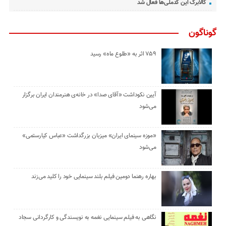
کالابرگ این کدملی‌ها فعال شد
گوناگون
۷۵۹ اثر به «طلوع ماه» رسید
آیین نکوداشت «آقای صدا» در خانه‌ی هنرمندان ایران برگزار
می‌شود
«موزه سینمای ایران» میزبان بزرگداشت «عباس کیارستمی»
می‌شود
بهاره رهنما دومین فیلم بلند سینمایی خود را کلید می‌زند
نگاهی به فیلم سینمایی نغمه به نویسندگی و کارگردانی سجاد