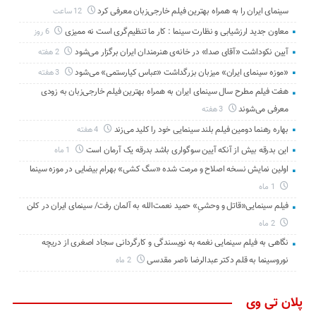
سینمای ایران را به همراه بهترین فیلم خارجی‌زبان معرفی کرد
12 ساعت
معاون جدید ارزشیابی و نظارت سینما : کار ما تنظیم‌گری است نه ممیزی
6 روز
آیین نکوداشت «آقای صدا» در خانه‌ی هنرمندان ایران برگزار می‌شود
2 هفته
«موزه سینمای ایران» میزبان بزرگداشت «عباس کیارستمی» می‌شود
3 هفته
هفت فیلم مطرح سال سینمای ایران به همراه بهترین فیلم خارجی‌زبان به زودی
معرفی می‌شوند
3 هفته
بهاره رهنما دومین فیلم بلند سینمایی خود را کلید می‌زند
4 هفته
این بدرقه بیش از آنکه آیین سوگواری باشد بدرقه یک آرمان است
1 ماه
اولین نمایش نسخه اصلاح و مرمت شده «سگ کشی» بهرام بیضایی در موزه سینما
1 ماه
فیلم سینمایی«قاتل و وحشیِ» حمید نعمت‌الله به آلمان رفت/ سینمای ایران در کلن
2 ماه
نگاهی به فیلم سینمایی نغمه به نویسندگی و کارگردانی سجاد اصغری از دریچه
نوروسینما به قلم دکتر عبدالرضا ناصر مقدسی
2 ماه
پلان تی وی