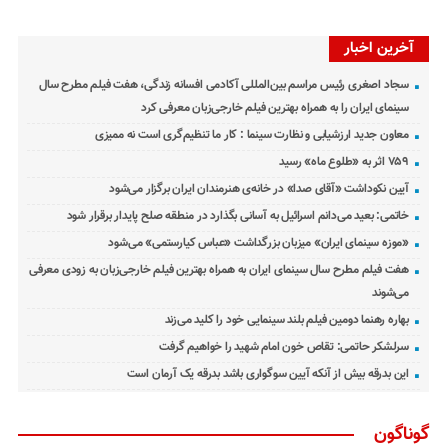
آخرین اخبار
سجاد اصغری رئیس مراسم بین‌المللی آکادمی افسانه زندگی، هفت فیلم مطرح سال
سینمای ایران را به همراه بهترین فیلم خارجی‌زبان معرفی کرد
معاون جدید ارزشیابی و نظارت سینما : کار ما تنظیم‌گری است نه ممیزی
۷۵۹ اثر به «طلوع ماه» رسید
آیین نکوداشت «آقای صدا» در خانه‌ی هنرمندان ایران برگزار می‌شود
خاتمی: بعید می‌دانم اسرائیل به آسانی بگذارد در منطقه صلح پایدار برقرار شود
«موزه سینمای ایران» میزبان بزرگداشت «عباس کیارستمی» می‌شود
هفت فیلم مطرح سال سینمای ایران به همراه بهترین فیلم خارجی‌زبان به زودی معرفی
می‌شوند
بهاره رهنما دومین فیلم بلند سینمایی خود را کلید می‌زند
سرلشکر حاتمی: تقاص خون امام شهید را خواهیم گرفت
این بدرقه بیش از آنکه آیین سوگواری باشد بدرقه یک آرمان است
گوناگون