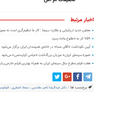
اخبار مرتبط
معاون جدید ارزشیابی و نظارت سینما : کار ما تنظیم‌گری است نه ممی
۷۵۹ اثر به «طلوع ماه» رسید
آیین نکوداشت «آقای صدا» در خانه‌ی هنرمندان ایران برگزار می‌شود
«موزه سینمای ایران» میزبان بزرگداشت «عباس کیارستمی» می‌شود
هفت فیلم مطرح سال سینمای ایران به همراه بهترین فیلم خارجی‌زبا
برچسب ها :
دکتر عبدالرضا ناصر مقدسی
،
سجاد اصغری
،
فیلم‌سی