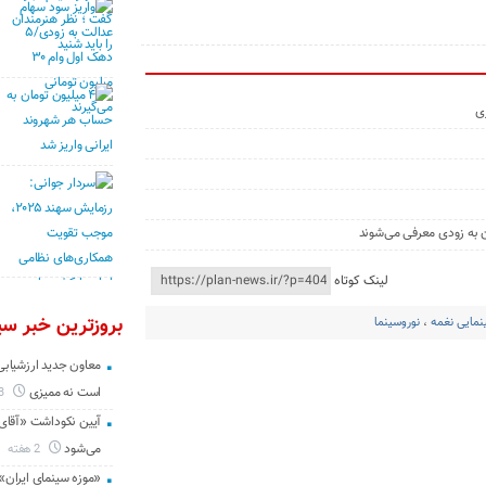
زی
ن به زودی معرفی می‌شوند
لینک کوتاه
بروزترین خبر سین
نمایی نغمه
،
نوروسینما
معاون جدید ارزشیابی 
است نه ممیزی
3 روز
آیین نکوداشت «آقای ص
می‌شود
2 هفته
«موزه سینمای ایران