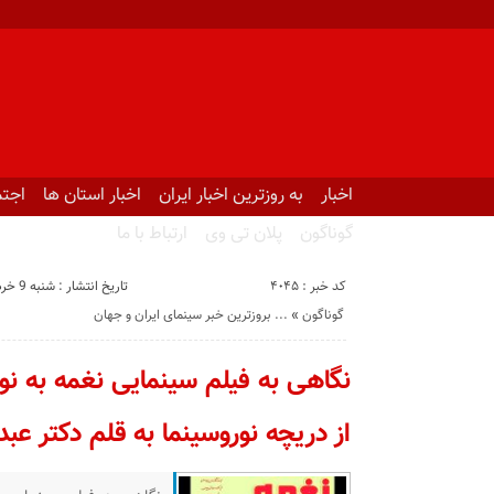
اخبار
به روزترین اخبار ایران
اخبار استان ها
اجتم
گوناگون
پلان تی وی
ارتباط با ما
کد خبر : 4045
تاریخ انتشار : شنبه 9 خرداد 1405 - 22:53
گوناگون
«
بروزترین خبر سینمای ایران و جهان ...
نگاهی به فیلم سینمایی نغمه به ن
از دریچه نوروسینما به قلم دکتر عب