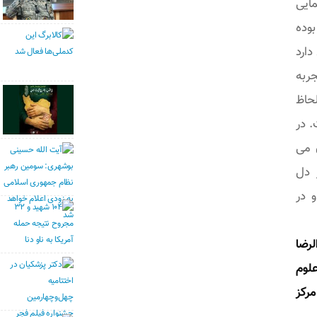
ایی
بوده
دارد
جربه
حاظ
. در
 می
 دل
و در
رضا
لوم
رکز