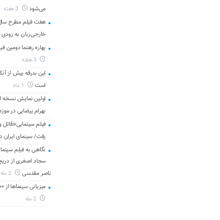
می‌شود
3 هفته
هفت فیلم مطرح سال س
خارجی‌زبان به زودی 
بهاره رهنما دومین فیل
3 هفته
این بدرقه بیش از آنک
است
1 ماه
اولین نمایش نسخه 
بهرام بیضایی در موزه
فیلم سینمایی«قاتل و
رفت/ سینمای ایران د
نگاهی به فیلم سینمای
سجاد اصغری از دریچه 
ناصر مقدسی
2 ماه
میزبانی سینماها از ۳۰۰ هزار مخاطب در هفته گذشته
2 ماه