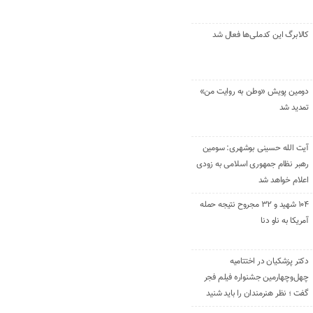
کالابرگ این کدملی‌ها فعال شد
دومین پویش «وطن به روایت من»
تمدید شد
آیت الله حسینی بوشهری: سومین
رهبر نظام جمهوری اسلامی به زودی
اعلام خواهد شد
۱۰۴ شهید و ۳۲ مجروح نتیجه حمله
آمریکا به ناو دنا
دکتر پزشکیان در اختتامیه
چهل‌وچهارمین جشنواره فیلم فجر
گفت ؛ نظر هنرمندان را باید شنید