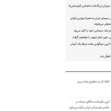
 میزبان بزرگداشت «عباس کیارستمی»
ینمای ایران به همراه بهترین فیلم
معرفی می‌شوند
م بلند سینمایی خود را کلید می‌زند
 خون امام شهید را خواهیم گرفت
ه آیین سوگواری باشد بدرقه یک آرمان
 فعال شد
۷۵۹ اثر به «طلوع ماه» رسید
آیین نکوداشت «آقای صدا» در
خانه‌ی هنرمندان ایران برگزار می‌شود