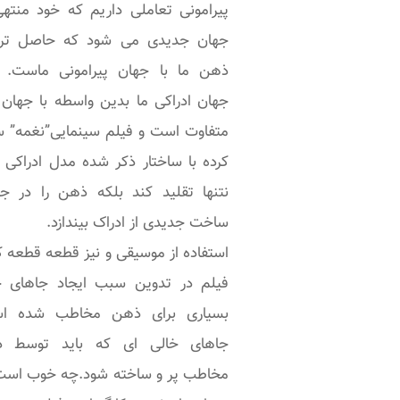
پیرامونی تعاملی داریم که خود منتهی
سینمایی”نغمه”
اثر
جهان جدیدی می شود که حاصل تر
جدید
سجاد اصغری
از ا
ذهن ما با جهان پیرامونی ماست.
دست است. فیلمی 
جهان ادراکی ما بدین واسطه با جهان 
کارگردان چیزی را به مخ
متفاوت است و فیلم سینمایی”نغمه” 
و حتی بازیگر تحمیل ن
کرده با ساختار ذکر شده مدل ادراکی م
کند. همین آزادی س
نتنها تقلید کند بلکه ذهن را در جر
حضور بیشتر مخاطب 
ساخت جدیدی از ادراک بیندازد.
فرایند ساخته شدن فی
استفاده از موسیقی و نیز قطعه قطعه 
است. موضوعی که از من
فیلم در تدوین سبب ایجاد جاهای خ
نوروسینما قوی ترین عن
بسیاری برای ذهن مخاطب شده ا
این فیلم محسوب می شو
جاهای خالی ای که باید توسط 
فیلم با مخاطب ساخته 
مخاطب پر و ساخته شود.چه خوب است
شود نه با ترکیب فیلمنام