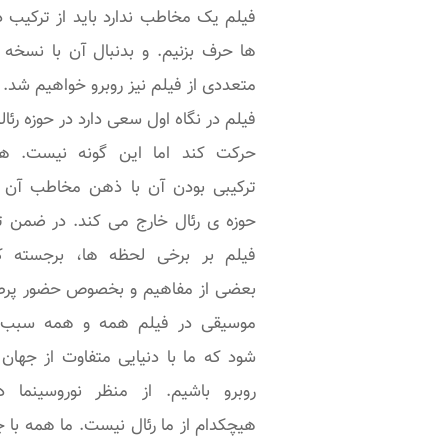
فیلم یک مخاطب ندارد باید از ترکیب 
بصورت حل یک پازل اس
ها حرف بزنیم. و بدنبال آن با نسخه 
انگار فیلم یک پازل است
متعددی از فیلم نیز روبرو خواهیم شد.
با کنار هم قرار گرفتن اج
فیلم در نگاه اول سعی دارد در حوزه رئا
مختلف، آن را می سازی
حرکت کند اما این گونه نیست. ه
فیلمنامه راهنمای ما برای ک
ترکیبی بودن آن با ذهن مخاطب آن را
هم قرار دادن اجزای این پ
حوزه ی رئال خارج می کند. در ضمن تا
است. در فرم دوم فیلم م
فیلم بر برخی لحظه ها، برجسته ک
یک ساختمان ساخته می ش
بعضی از مفاهیم و بخصوص حضور پرط
و فیلمنامه نیز در طی ف
موسیقی در فیلم همه و همه سبب
بتدریج ساخته شده و 
شود که ما با دنیایی متفاوت از جهان 
البته که در حین ساخته 
روبرو باشیم. از منظر نوروسینما دن
می تواند دستخوش تغییر
هیچکدام از ما رئال نیست. ما همه با 
زیادی شود.
ف