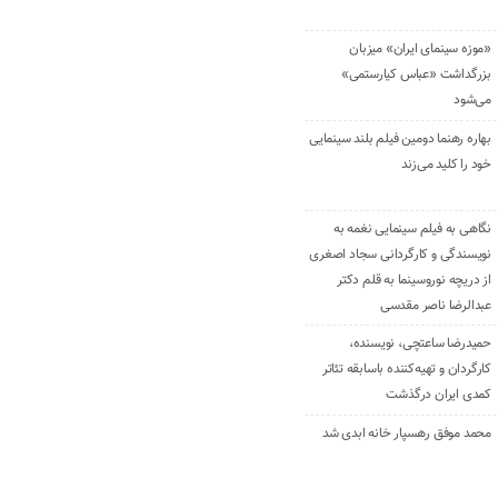
«موزه سینمای ایران» میزبان
بزرگداشت «عباس کیارستمی»
می‌شود
بهاره رهنما دومین فیلم بلند سینمایی
خود را کلید می‌زند
نگاهی به فیلم سینمایی نغمه به
نویسندگی و کارگردانی سجاد اصغری
از دریچه نوروسینما به قلم دکتر
عبدالرضا ناصر مقدسی
حمیدرضا ساعتچی، نویسنده،
کارگردان و تهیه‌کننده باسابقه تئاتر
کمدی ایران درگذشت
محمد موفق رهسپار خانه ابدی شد