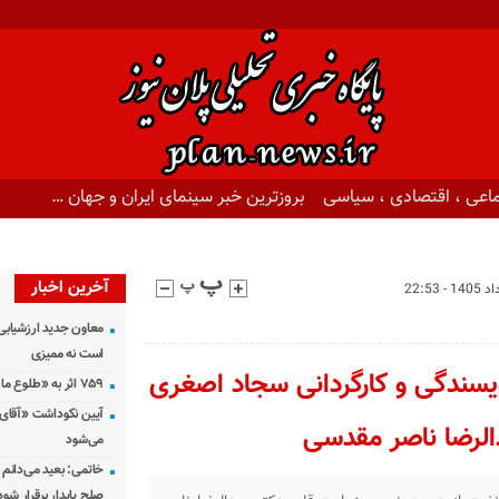
اعی ، اقتصادی ، سیاسی
بروزترین خبر سینمای ایران و جهان …
آخرین اخبار
معاون جدید ارزشیابی 
است نه ممیزی
ویسندگی و کارگردانی سجاد اصغری
۷۵۹ اثر به «طلوع ماه» رسید
آیین نکوداشت «آقای ص
دالرضا ناصر مقدسی
می‌شود
خاتمی: بعید می‌دانم 
صلح پایدار برقرار شود