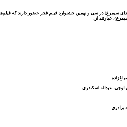
سودای سیمرغ) در سی و نهمین جشنواره فیلم فجر حضور دارند که فیلم
رغ)، عبارتند از:
باغ‌زاده
ی اوجی، عبداله اسکندری
ه برادری