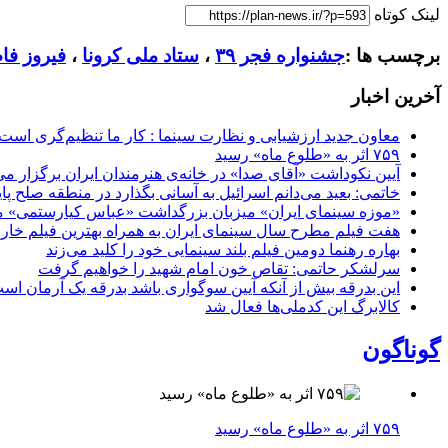
لینک کوتاه
برچسب ها :
جشنواره فجر ۳۹
،
ستاد ملی کرونا
،
فیروز فا
آخرین اخبار
معاون جدید ارزشیابی و نظارت سینما : کار ما تنظیم‌گری است
۷۵۹ اثر به «طلوع ماه» رسید
آیین نکوداشت «آقای صدا» در خانه‌ی هنرمندان ایران برگزار می
خاتمی: بعید می‌دانم اسرائیل به آسانی بگذارد در منطقه صلح پای
«موزه سینمای ایران» میزبان بزرگداشت «عباس کیارستمی» م
هفت فیلم مطرح سال سینمای ایران به همراه بهترین فیلم خار
بهاره رهنما دومین فیلم بلند سینمایی خود را کلید می‌زند
سرلشکر حاتمی: تقاص خون امام شهید را خواهیم گرفت
این بدرقه بیش از آنکه آیین سوگواری باشد بدرقه یک آرمان اس
کالابرگ این کدملی‌ها فعال شد
گوناگون
۷۵۹ اثر به «طلوع ماه» رسید