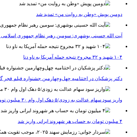
دومین پویش «وطن به روایت من» تمدید شد
آیت الله حسینی بوشهری: سومین رهبر نظام جمهوری اسلامی ب
۱۰۴ شهید و ۳۲ مجروح نتیجه حمله آمریکا به ناو دنا
دکتر پزشکیان در اختتامیه چهل‌وچهارمین جشنواره فیلم فجر گفت
واریز سود سهام عدالت به زودی/۵ دهک اول وام ۳۰ میلیون تومانی می‌گیرند
۴ میلیون تومان به حساب هر شهروند ایرانی واریز شد