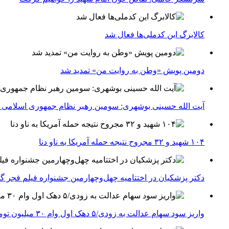
کالابرگ این کدملی‌ها فعال شد
دومین پویش «وطن به روایت من» تمدید شد
آیت الله حسینی بوشهری: سومین رهبر نظام جمهوری اسلامی ب
۱۰۴ شهید و ۳۲ مجروح نتیجه حمله آمریکا به ناو دنا
دکتر پزشکیان در اختتامیه چهل‌وچهارمین جشنواره فیلم فجر گفت
واریز سود سهام عدالت به زودی/۵ دهک اول وام ۳۰ میلیون تومانی می‌گیرند