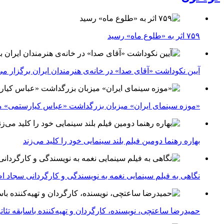
۷۵۹ اثر به «طلوع ماه» رسید
آیین نکوداشت «آقای صدا» در خانه‌ی هنرمندان ایران برگزار می
«موزه سینمای ایران» میزبان بزرگداشت «عباس کیارستمی» م
بهاره رهنما دومین فیلم بلند سینمایی خود را کلید می‌زند
نگاهی به فیلم سینمایی نغمه به نویسندگی و کارگردانی سجاد ا
حمیدرضا ساعتچی، نویسنده، کارگردان و تهیه‌کننده باسابقه تئ