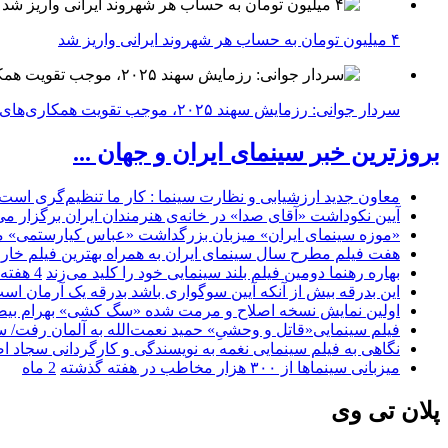
۴ میلیون تومان به حساب هر شهروند ایرانی واریز شد
سردار جوانی: رزمایش سهند ۲۰۲۵، موجب تقویت همکاری‌های نظامی ایران با کشور‌های عضو شانگهای می‌شود
بروزترین خبر سینمای ایران و جهان ...
معاون جدید ارزشیابی و نظارت سینما : کار ما تنظیم‌گری است
آیین نکوداشت «آقای صدا» در خانه‌ی هنرمندان ایران برگزار می
«موزه سینمای ایران» میزبان بزرگداشت «عباس کیارستمی» م
هفت فیلم مطرح سال سینمای ایران به همراه بهترین فیلم خار
بهاره رهنما دومین فیلم بلند سینمایی خود را کلید می‌زند
4 هفته
این بدرقه بیش از آنکه آیین سوگواری باشد بدرقه یک آرمان اس
اولین نمایش نسخه اصلاح و مرمت شده «سگ کشی» بهرام بیضا
فیلم سینمایی«قاتل و وحشیِ» حمید نعمت‌الله به آلمان رفت/ س
نگاهی به فیلم سینمایی نغمه به نویسندگی و کارگردانی سجاد ا
میزبانی سینماها از ۳۰۰ هزار مخاطب در هفته گذشته
2 ماه
پلان تی وی