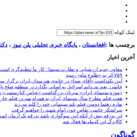
لینک کوتاه
برچسب ها :
افغانستان
،
پایگاه خبری تحلیلی پلن نیوز
،
دکت
آخرین اخبار
معاون جدید ارزشیابی و نظارت سینما : کار ما تنظیم‌گری است
۷۵۹ اثر به «طلوع ماه» رسید
آیین نکوداشت «آقای صدا» در خانه‌ی هنرمندان ایران برگزار می
خاتمی: بعید می‌دانم اسرائیل به آسانی بگذارد در منطقه صلح پای
«موزه سینمای ایران» میزبان بزرگداشت «عباس کیارستمی» م
هفت فیلم مطرح سال سینمای ایران به همراه بهترین فیلم خار
بهاره رهنما دومین فیلم بلند سینمایی خود را کلید می‌زند
سرلشکر حاتمی: تقاص خون امام شهید را خواهیم گرفت
این بدرقه بیش از آنکه آیین سوگواری باشد بدرقه یک آرمان اس
کالابرگ این کدملی‌ها فعال شد
گوناگون