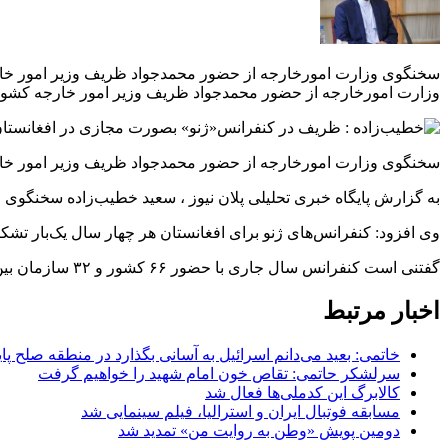
وزارت امورخارجه از حضور محمدجواد ظریف وزیر امور خارجه کشورمان در کنفرانس مجازی افغانستان ۲۰۲۰ در ژنو
سخنگوی وزارت امورخارجه از حضور محمدجواد ظریف وزیر امور خارجه کشورمان د
به گزارش پایگاه خبری تحلیلی پلان نیوز ، سعید خطیب‌زاده سخنگو
وی افزود: کنفرانس‌های ژنو برای افغانستان هر چهار سال یک‌بار تش
گفتنی است کنفرانس سال جاری با حضور ۶۶ کشور و ۳۲ سازمان بین‌المللی به جهت محدودیت‌های ناشی از
اخبار مرتبط
خاتمی: بعید می‌دانم اسرائیل به آسانی بگذارد در منطقه صلح پای
سرلشکر حاتمی: تقاص خون امام شهید را خواهیم گرفت
کالابرگ این کدملی‌ها فعال شد
مسابقه فوتبال ایران و استرالیا، فیلم سینمایی شد
دومین پویش «وطن به روایت من» تمدید شد