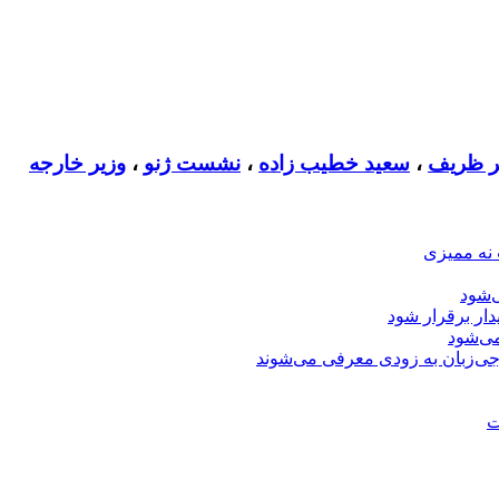
ر ظریف
،
سعید خطیب زاده
،
نشست ژنو
،
وزیر خارجه
 نه ممیزی
‌شود
دار برقرار شود
ی‌شود
جی‌زبان به زودی معرفی می‌شوند
ت