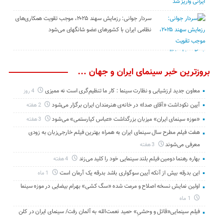
سردار جوانی: رزمایش سهند ۲۰۲۵، موجب تقویت همکاری‌های
نظامی ایران با کشور‌های عضو شانگهای می‌شود
بروزترین خبر سینمای ایران و جهان ...
معاون جدید ارزشیابی و نظارت سینما : کار ما تنظیم‌گری است نه ممیزی
4 روز
آیین نکوداشت «آقای صدا» در خانه‌ی هنرمندان ایران برگزار می‌شود
2 هفته
«موزه سینمای ایران» میزبان بزرگداشت «عباس کیارستمی» می‌شود
3 هفته
هفت فیلم مطرح سال سینمای ایران به همراه بهترین فیلم خارجی‌زبان به زودی
معرفی می‌شوند
3 هفته
بهاره رهنما دومین فیلم بلند سینمایی خود را کلید می‌زند
4 هفته
این بدرقه بیش از آنکه آیین سوگواری باشد بدرقه یک آرمان است
1 ماه
اولین نمایش نسخه اصلاح و مرمت شده «سگ کشی» بهرام بیضایی در موزه سینما
1 ماه
فیلم سینمایی«قاتل و وحشیِ» حمید نعمت‌الله به آلمان رفت/ سینمای ایران در کلن