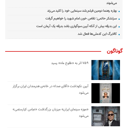
می‌شوند
بهاره رهنما دومین فیلم بلند سینمایی خود را کلید می‌زند
سرلشکر حاتمی: تقاص خون امام شهید را خواهیم گرفت
این بدرقه بیش از آنکه آیین سوگواری باشد بدرقه یک آرمان است
کالابرگ این کدملی‌ها فعال شد
گوناگون
۷۵۹ اثر به «طلوع ماه» رسید
آیین نکوداشت «آقای صدا» در خانه‌ی هنرمندان ایران برگزار
می‌شود
«موزه سینمای ایران» میزبان بزرگداشت «عباس کیارستمی»
می‌شود