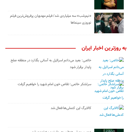
«نیم‌شب» سه میلیاردی شد/ فیلم مهدویان پرفروش‌ترین فیلم
نوروزی سینماها
به روزترین اخبار ایران
خاتمی: بعید می‌دانم اسرائیل به آسانی بگذارد در منطقه صلح
پایدار برقرار شود
سرلشکر حاتمی: تقاص خون امام شهید را خواهیم گرفت
کالابرگ این کدملی‌ها فعال شد
دومین پویش «وطن به روایت من» تمدید شد