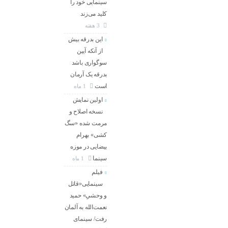
سینمایی خود را
کلید می‌زند
3 هفته
این بدرقه بیش
از آنکه آیین
سوگواری باشد
بدرقه یک آرمان
است
1 ماه
اولین نمایش
نسخه اصلاح و
مرمت شده «سگ
کشی» بهرام
بیضایی در موزه
سینما
1 ماه
فیلم
سینمایی«قاتل
و وحشیِ» حمید
نعمت‌الله به آلمان
رفت/ سینمای