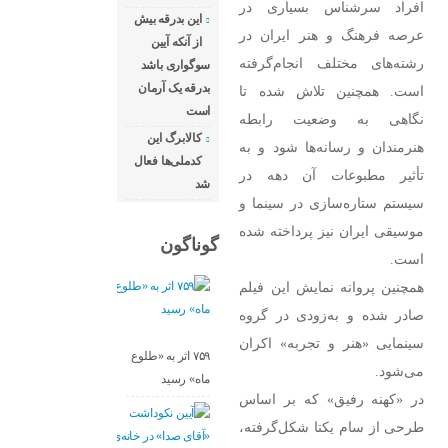
افراد سرشناس بسیاری در
این بدرقه بیش
عرصه فرهنگ و هنر ایران در
از آنکه آیین
رشته‌های مختلف انجام‌گرفته
سوگواری باشد
بدرقه یک آرمان
است. همچنین تلاش شده تا
است
نگاهی به وضعیت رابطه
کالابرگ این
هنرمندان و رسانه‌ها شود و به
کدملی‌ها فعال
تأثیر مطبوعات آن دهه در
شد
سیستم ستاره‌سازی در سینما و
موسیقی ایران نیز پرداخته شده
گوناگون
است.
همچنین پروانه نمایش این فیلم
صادر شده و به‌زودی در گروه
سینمایی «هنر و تجربه» اکران
۷۵۹ اثر به «طلوع
می‌شود.
ماه» رسید
در «کهنه رفیق» که بر اساس
طرحی از سام یکتا شکل‌گرفته،