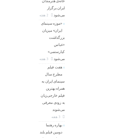
خانه‌ی هنرمندان
ایران برگزار
می‌شود
2 هفته
«موزه سینمای
ایران» میزبان
بزرگداشت
«عباس
کیارستمی»
می‌شود
3 هفته
هفت فیلم
مطرح سال
سینمای ایران به
همراه بهترین
فیلم خارجی‌زبان
به زودی معرفی
می‌شوند
3 هفته
بهاره رهنما
دومین فیلم بلند