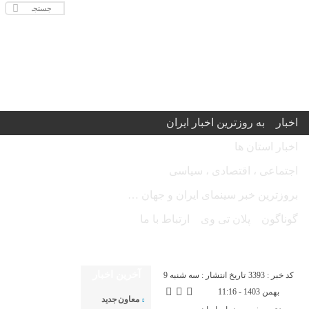
اخبار
به روزترین اخبار ایران
اخبار استان ها
اجتماعی ، اقتصادی ، سیاسی
بروزترین خبر سینمای ایران و جهان …
گوناگون
پلان تی وی
ارتباط با ما
امروز پنج شنبه ۱۵ مرداد ۱۴۰۵ - Thursday 6 August 2026
آخرین اخبار
کد خبر : 3393
تاریخ انتشار : سه شنبه 9
بهمن 1403 - 11:16
معاون جدید