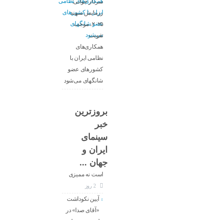
سردار جوانی:
رزمایش سهند
۲۰۲۵، موجب
تقویت
همکاری‌های
نظامی ایران با
کشور‌های عضو
شانگهای می‌شود
بروزترین
خبر
معاون جدید
سینمای
ارزشیابی و
ایران و
نظارت سینما :
جهان ...
کار ما تنظیم‌گری
است نه ممیزی
2 روز
آیین نکوداشت
«آقای صدا» در