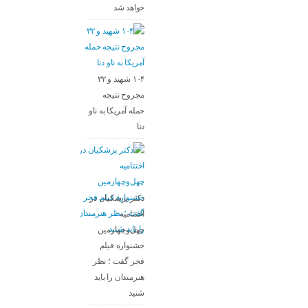
خواهد شد
۱۰۴ شهید و ۳۲
مجروح نتیجه
حمله آمریکا به ناو
دنا
دکتر پزشکیان در
اختتامیه
چهل‌وچهارمین
جشنواره فیلم
فجر گفت ؛ نظر
هنرمندان را باید
شنید