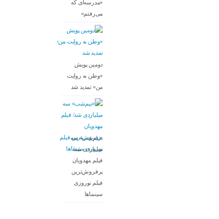
«مدرسه‌ای که
می‌رفتم»
دومین پویش
«وطن به روایت
من» تمدید شد
«نیم‌شب» سه
میلیاردی شد/
فیلم مهدویان
پرفروش‌ترین
فیلم نوروزی
سینماها