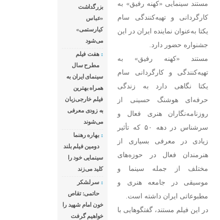
مستند سینمایی «کهنه رفیق» به
بزرگداشت
کارگردانی و تهیه‌کنندگی سام
«عباس
کیارستمی»
یکتا به‌عنوان نماینده ایران در این
می‌شود
جشنواره حضور دارد.
هفت فیلم
مستند «کهنه رفیق» به
مطرح سال
تهیه‌کنندگی و کارگردانی سام
سینمای ایران به
یکتا نگاهی دارد به زندگی
همراه بهترین
حرفه‌ای هوشنگ حسینی از
فیلم خارجی‌زبان
به زودی معرفی
روزنامه‌نگاران هنری فعال و
می‌شوند
سرشناس در دهه ۵۰ که تأثیر
بهاره رهنما
زیادی در معرفی بسیاری از
دومین فیلم بلند
هنرمندان فعال در حوزه‌های
سینمایی خود را
مختلف از جمله سینما و
کلید می‌زند
موسیقی در جامعه هنری و
سرلشکر
حاتمی: تقاص
مطبوعاتی ایران داشته است.
خون امام شهید را
در این فیلم مستند، گفتگوهایی با
خواهیم گرفت