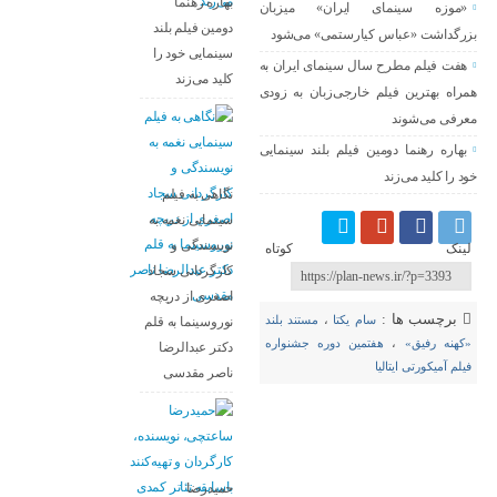
بهاره رهنما
«موزه سینمای ایران» میزبان
دومین فیلم بلند
بزرگداشت «عباس کیارستمی» می‌شود
سینمایی خود را
هفت فیلم مطرح سال سینمای ایران به
کلید می‌زند
همراه بهترین فیلم خارجی‌زبان به زودی
معرفی می‌شوند
بهاره رهنما دومین فیلم بلند سینمایی
خود را کلید می‌زند
نگاهی به فیلم
سینمایی نغمه به
نویسندگی و
لینک کوتاه
کارگردانی سجاد
اصغری از دریچه
برچسب ها :
سام یکتا
،
مستند بلند
نوروسینما به قلم
«کهنه رفیق»
،
هفتمین دوره جشنواره
دکتر عبدالرضا
فیلم آمیکورتی ایتالیا
ناصر مقدسی
حمیدرضا