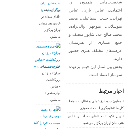
شخصیت‌هایی همچون ر.
اعتمادی، عباس یاری، عباس
آیین نکوداشت
«آقای صدا» در
تهرانی، حبیب اسماعیلی، محمد
خانه‌ی هنرمندان
متوسلانی، منوچهر والی‌زاده،
ایران برگزار
محمد صالح علا، شاپور منصف و
می‌شود
جمع بسیاری از هنرمندان
عرصه‌های مختلف هنری حضور
دارند.
پخش بین‌الملل این فیلم برعهده
«موزه سینمای
ایران» میزبان
سولماز اعتماد است.
بزرگداشت
«عباس
اخبار مرتبط
کیارستمی»
می‌شود
معاون جدید ارزشیابی و نظارت سینما :
کار ما تنظیم‌گری است نه ممیزی
آیین نکوداشت «آقای صدا» در خانه‌ی
هنرمندان ایران برگزار می‌شود