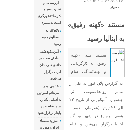
بروزترین خبر سینمای ایران
ارزشیابی و
و جهان ...
نظارت سینما :
کار ما تنظیم‌گری
است نه ممیزی
مستند «کهنه رفیق»
۷۵۹ اثر به
به ایتالیا رسید
«طلوع ماه»
رسید
آیین نکوداشت
مستند بلند «کهنه
«آقای صدا» در
رفیق» به کارگردانی
خانه‌ی هنرمندان
و تهیه‌کنندگی سام
ایران برگزار
می‌شود
یکتا به هفتمین دوره
به گزارش
پلان نیوز
به نقل از
خاتمی: بعید
جشنواره فیلم
مدیر روابط‌عمومی اثر،
می‌دانم اسرائیل
آمیکورتی ایتالیا راه
جشنواره آمیکورتی از تاریخ ۲۳
به آسانی بگذارد
پیدا کرد.
در منطقه صلح
الی ۲۸ ژوئن (همزمان با دوم تا
پایدار برقرار شود
هفتم تیرماه) در شهر پوراگنو
«موزه سینمای
ایتالیا برگزار می‌شود و فیلم
ایران» میزبان