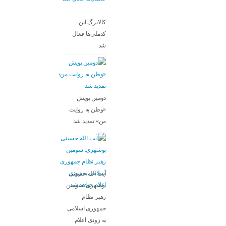
کالابرگ این
کدملی‌ها فعال
شد
دومین پویش
«وطن به روایت
من» تمدید شد
آیت الله حسینی
بوشهری: سومین
رهبر نظام
جمهوری اسلامی
به زودی اعلام