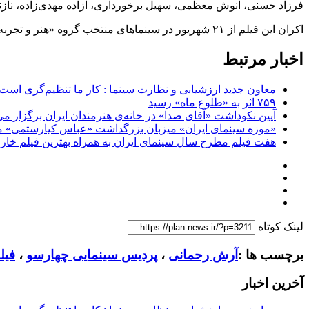
فرزاد حسنی، انوش معظمی، سهیل برخورداری، آزاده مهدی‌زاده، نازن
اکران این فیلم از ۲۱ شهریور در سینماهای منتخب گروه «هنر و تجربه» آغاز شده است.
اخبار مرتبط
معاون جدید ارزشیابی و نظارت سینما : کار ما تنظیم‌گری است
۷۵۹ اثر به «طلوع ماه» رسید
آیین نکوداشت «آقای صدا» در خانه‌ی هنرمندان ایران برگزار می
«موزه سینمای ایران» میزبان بزرگداشت «عباس کیارستمی» م
هفت فیلم مطرح سال سینمای ایران به همراه بهترین فیلم خار
لینک کوتاه
برچسب ها :
آرش رحمانی
،
پردیس سینمایی چهارسو
،
فیل
آخرین اخبار