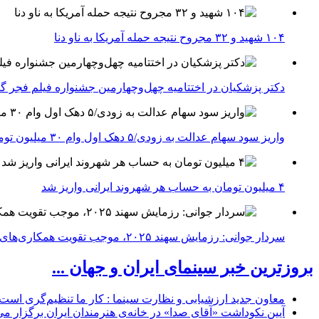
۱۰۴ شهید و ۳۲ مجروح نتیجه حمله آمریکا به ناو دنا
دکتر پزشکیان در اختتامیه چهل‌وچهارمین جشنواره فیلم فجر گفت
واریز سود سهام عدالت به زودی/۵ دهک اول وام ۳۰ میلیون تومانی می‌گیرند
۴ میلیون تومان به حساب هر شهروند ایرانی واریز شد
سردار جوانی: رزمایش سهند ۲۰۲۵، موجب تقویت همکاری‌های نظامی ایران با کشور‌های عضو شانگهای می‌شود
بروزترین خبر سینمای ایران و جهان ...
معاون جدید ارزشیابی و نظارت سینما : کار ما تنظیم‌گری است
آیین نکوداشت «آقای صدا» در خانه‌ی هنرمندان ایران برگزار می