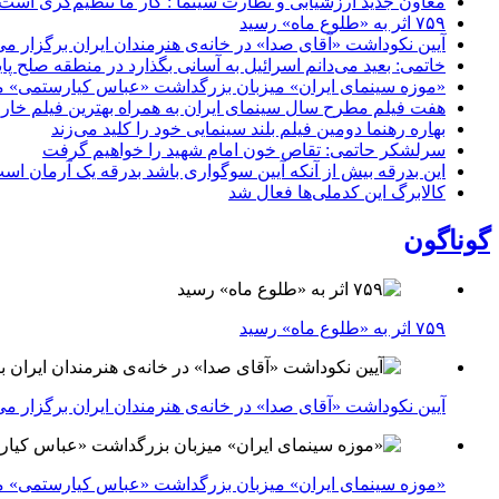
معاون جدید ارزشیابی و نظارت سینما : کار ما تنظیم‌گری است
۷۵۹ اثر به «طلوع ماه» رسید
آیین نکوداشت «آقای صدا» در خانه‌ی هنرمندان ایران برگزار می
خاتمی: بعید می‌دانم اسرائیل به آسانی بگذارد در منطقه صلح پای
«موزه سینمای ایران» میزبان بزرگداشت «عباس کیارستمی» م
هفت فیلم مطرح سال سینمای ایران به همراه بهترین فیلم خار
بهاره رهنما دومین فیلم بلند سینمایی خود را کلید می‌زند
سرلشکر حاتمی: تقاص خون امام شهید را خواهیم گرفت
این بدرقه بیش از آنکه آیین سوگواری باشد بدرقه یک آرمان اس
کالابرگ این کدملی‌ها فعال شد
گوناگون
۷۵۹ اثر به «طلوع ماه» رسید
آیین نکوداشت «آقای صدا» در خانه‌ی هنرمندان ایران برگزار می
«موزه سینمای ایران» میزبان بزرگداشت «عباس کیارستمی» م