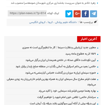
زهره خادم به عنوان سرپرست بخشداری مرکزی شهرستان صومعه‌سرا منصوب شد
لینک کوتاه
برچسب ها :
دانشگاه علوم پزشکی
،
کرونا
،
کرونای انگلیسی
آخرین اخبار
معاون جدید ارزشیابی و نظارت سینما : کار ما تنظیم‌گری است نه ممیزی
۷۵۹ اثر به «طلوع ماه» رسید
آیین نکوداشت «آقای صدا» در خانه‌ی هنرمندان ایران برگزار می‌شود
خاتمی: بعید می‌دانم اسرائیل به آسانی بگذارد در منطقه صلح پایدار برقرار شود
«موزه سینمای ایران» میزبان بزرگداشت «عباس کیارستمی» می‌شود
هفت فیلم مطرح سال سینمای ایران به همراه بهترین فیلم خارجی‌زبان به زودی معرفی
می‌شوند
بهاره رهنما دومین فیلم بلند سینمایی خود را کلید می‌زند
سرلشکر حاتمی: تقاص خون امام شهید را خواهیم گرفت
این بدرقه بیش از آنکه آیین سوگواری باشد بدرقه یک آرمان است