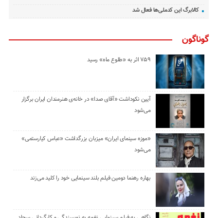
کالابرگ این کدملی‌ها فعال شد
گوناگون
۷۵۹ اثر به «طلوع ماه» رسید
آیین نکوداشت «آقای صدا» در خانه‌ی هنرمندان ایران برگزار
می‌شود
«موزه سینمای ایران» میزبان بزرگداشت «عباس کیارستمی»
می‌شود
بهاره رهنما دومین فیلم بلند سینمایی خود را کلید می‌زند
نگاهی به فیلم سینمایی نغمه به نویسندگی و کارگردانی سجاد