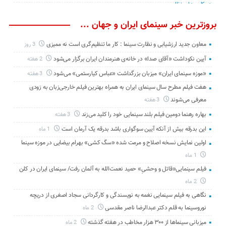
بروزترین خبر سینمای ایران و جهان ...
معاون جدید ارزشیابی و نظارت سینما : کار ما تنظیم‌گری است نه ممیزی
3 روز
آیین نکوداشت «آقای صدا» در خانه‌ی هنرمندان ایران برگزار می‌شود
2 هفته
«موزه سینمای ایران» میزبان بزرگداشت «عباس کیارستمی» می‌شود
3 هفته
هفت فیلم مطرح سال سینمای ایران به همراه بهترین فیلم خارجی‌زبان به زودی
معرفی می‌شوند
3 هفته
بهاره رهنما دومین فیلم بلند سینمایی خود را کلید می‌زند
3 هفته
این بدرقه بیش از آنکه آیین سوگواری باشد بدرقه یک آرمان است
1 ماه
اولین نمایش نسخه اصلاح و مرمت شده «سگ کشی» بهرام بیضایی در موزه سینما
1 ماه
فیلم سینمایی«قاتل و وحشیِ» حمید نعمت‌الله به آلمان رفت/ سینمای ایران در کلن
2 ماه
نگاهی به فیلم سینمایی نغمه به نویسندگی و کارگردانی سجاد اصغری از دریچه
نوروسینما به قلم دکتر عبدالرضا ناصر مقدسی
2 ماه
میزبانی سینماها از ۳۰۰ هزار مخاطب در هفته گذشته
2 ماه