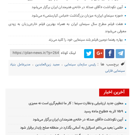
آیین نکوداشت «آقای صدا» در خانه‌ی هنرمندان ایران برگزار می‌شود
«موزه سینمای ایران» میزبان بزرگداشت «عباس کیارستمی» می‌شود
هفت فیلم مطرح سال سینمای ایران به همراه بهترین فیلم خارجی‌زبان به زودی
معرفی می‌شوند
بهاره رهنما دومین فیلم بلند سینمایی خود را کلید می‌زند
لینک کوتاه
برچسب ها :
رئیس سازمان سینمایی
،
مجید زین‌العابدین
،
مدیرعامل بنیاد
سینمایی فارابی
آخرین اخبار
معاون جدید ارزشیابی و نظارت سینما : کار ما تنظیم‌گری است نه ممیزی
۷۵۹ اثر به «طلوع ماه» رسید
آیین نکوداشت «آقای صدا» در خانه‌ی هنرمندان ایران برگزار می‌شود
خاتمی: بعید می‌دانم اسرائیل به آسانی بگذارد در منطقه صلح پایدار برقرار شود