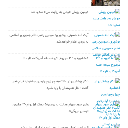
دومین پویش «وطن به روایت من» تمدید شد
آیت الله حسینی بوشهری: سومین رهبر نظام جمهوری اسلامی
به زودی اعلام خواهد شد
۱۰۴ شهید و ۳۲ مجروح نتیجه حمله آمریکا به ناو دنا
دکتر پزشکیان در اختتامیه چهل‌وچهارمین جشنواره فیلم فجر
گفت ؛ نظر هنرمندان را باید شنید
واریز سود سهام عدالت به زودی/۵ دهک اول وام ۳۰ میلیون
تومانی می‌گیرند
۴ میلیون تومان به حساب هر شهروند ایرانی واریز شد