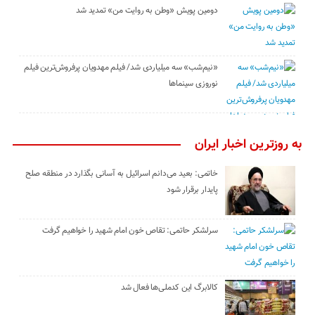
دومین پویش «وطن به روایت من» تمدید شد
«نیم‌شب» سه میلیاردی شد/ فیلم مهدویان پرفروش‌ترین فیلم
نوروزی سینماها
به روزترین اخبار ایران
خاتمی: بعید می‌دانم اسرائیل به آسانی بگذارد در منطقه صلح
پایدار برقرار شود
سرلشکر حاتمی: تقاص خون امام شهید را خواهیم گرفت
کالابرگ این کدملی‌ها فعال شد