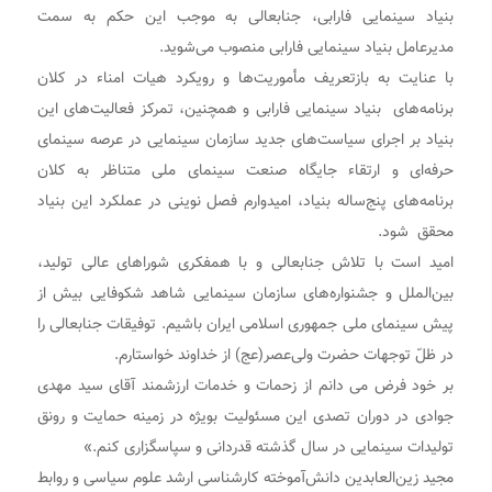
بنیاد سینمایی فارابی، جنابعالی به موجب این حکم به سمت
مدیرعامل بنیاد سینمایی فارابی منصوب می‌شوید.
با عنایت به بازتعریف مأموریت‌ها و رویکرد هیات امناء در کلان
برنامه‌های بنیاد سینمایی فارابی و همچنین، تمرکز فعالیت‌های این
بنیاد بر اجرای سیاست‌های جدید سازمان سینمایی در عرصه سینمای
حرفه‌ای و ارتقاء جایگاه صنعت سینمای ملی متناظر به کلان
برنامه‌های پنج‌ساله بنیاد، امیدوارم فصل نوینی در عملکرد این بنیاد
محقق شود.
امید است با تلاش جنابعالی و با همفکری شوراهای عالی تولید،
بین‌الملل و جشنواره‌های سازمان سینمایی شاهد شکوفایی بیش از
پیش سینمای ملی جمهوری اسلامی ایران باشیم. توفیقات جنابعالی را
در ظلّ توجهات حضرت ولی‌عصر(عج) از خداوند خواستارم.
بر خود فرض می دانم از زحمات و خدمات ارزشمند آقای سید مهدی
جوادی در دوران تصدی این مسئولیت بویژه در زمینه حمایت و رونق
تولیدات سینمایی در سال گذشته قدردانی و سپاسگزاری کنم.»
مجید زین‌العابدین دانش‌آموخته کارشناسی ارشد علوم سیاسی و روابط