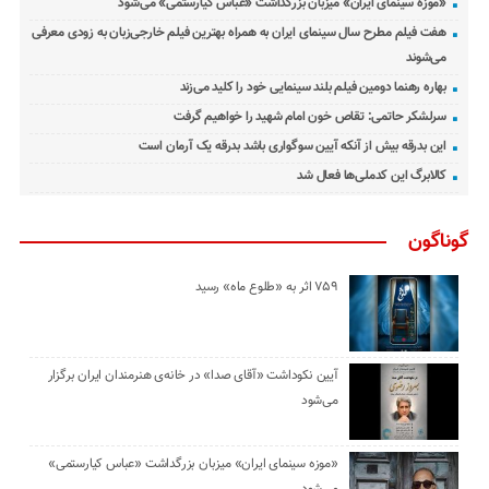
«موزه سینمای ایران» میزبان بزرگداشت «عباس کیارستمی» می‌شود
هفت فیلم مطرح سال سینمای ایران به همراه بهترین فیلم خارجی‌زبان به زودی معرفی
می‌شوند
بهاره رهنما دومین فیلم بلند سینمایی خود را کلید می‌زند
سرلشکر حاتمی: تقاص خون امام شهید را خواهیم گرفت
این بدرقه بیش از آنکه آیین سوگواری باشد بدرقه یک آرمان است
کالابرگ این کدملی‌ها فعال شد
گوناگون
۷۵۹ اثر به «طلوع ماه» رسید
آیین نکوداشت «آقای صدا» در خانه‌ی هنرمندان ایران برگزار
می‌شود
«موزه سینمای ایران» میزبان بزرگداشت «عباس کیارستمی»
می‌شود